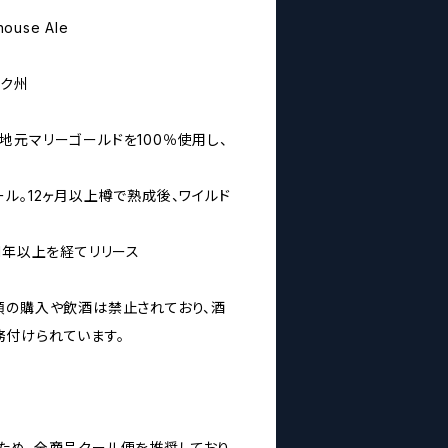
house Ale
ーク州
地元マリーゴールドを100％使用し、
ル。12ヶ月以上樽で熟成後、ワイルド
1年以上を経てリリース
類の購入や飲酒は禁止されており、酒
付けられています。
ため、全商品クール便を推奨しており