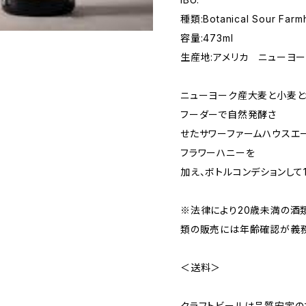
種類:Botanical Sour Farm
容量:473ml
生産地:アメリカ ニューヨ
ニューヨーク産大麦と小麦と
フーダーで自然発酵さ
せたサワーファームハウスエー
フラワーハニーを
加え、ボトルコンデションして
※法律により20歳未満の酒
類の販売には年齢確認が義務
＜送料＞
クラフトビールは品質安定の