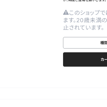
このショップで
ます。20歳未満
止されています。
種
カ