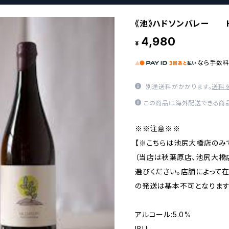
《池》ハドソンバレー Huds
4,980
¥
なら
手数
別途送料がかかります。
送料
この商品は海外配送できる商品
※※注意※※
【※こちらは池尻大橋店のみ
（当店は秋葉原店、池尻大橋
選びください。店舗によって
の発送は基本不可となります
アルコール:5.0%
IBU: