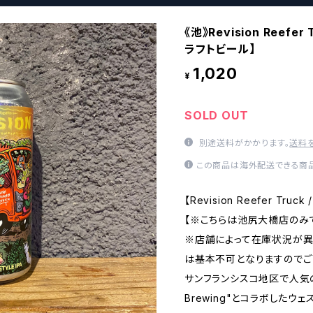
《池》Revision Reefe
ラフトビール】
1,020
¥
SOLD OUT
別途送料がかかります。
送料
この商品は海外配送できる商品
【Revision Reefer Tru
【※こちらは池尻大橋店のみ
※店舗によって在庫状況が
は基本不可となりますのでご
サンフランシスコ地区で人気のあ
Brewing"とコラボしたウェ