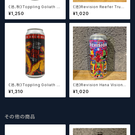
《池、秋》Toppling Goliath Di
《池》Revision Reefer Truck
gital Dawn / トップリング ゴラ
/ リーファー トラック【クラフトビ
¥1,250
¥1,020
イアス デジタル ドーン【クラフト
ール】
ビール】
《池、秋》Toppling Goliath D
《池》Revision Hana Vision I
DH King Sue / トップリング ゴ
PA / ハナヴィジョンIPA【クラフ
¥1,310
¥1,020
ライアス ダブルドライホップ キ
トビール】
ング スー【クラフトビール】
その他の商品