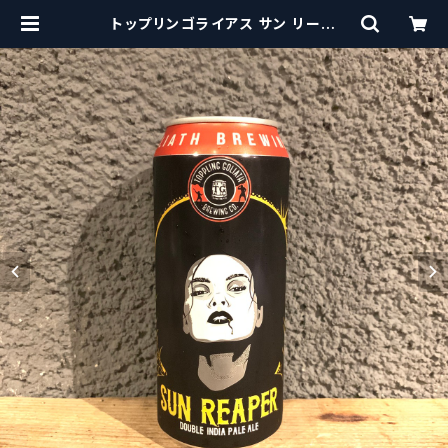
トップリンゴライアス サン リーパ
ー Toppling Goliath Sun Rea
per【クラフトビール】 | craftbeers
cissors