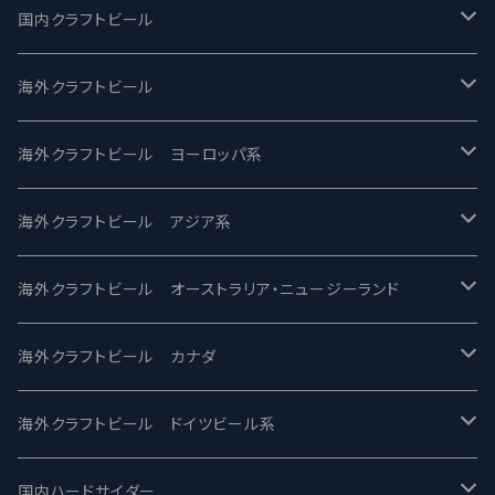
国内クラフトビール
UCHU BREWING -うちゅうブルーイング
海外クラフトビール
バテレ -VERTERE
Modern Times モダンタイムズ
海外クラフトビール ヨーロッパ系
2nd Story Ale Works -セカンドストーリー
Maui マウイ
UnBarred -アンバード
海外クラフトビール アジア系
ビアへるん - Beer Hearn
Toppling Goliath トップリンゴライアス
SAIREN /サイレン
gweilo-鬼佬 グウァイロ
海外クラフトビール オーストラリア・ニュージーランド
忽布古丹醸造 - HOP KOTAN
Fair State フェアステイト
ワイルドチャイルド - Wilde Child
Heart Of Darkness - ハートオブダークネス
ROCKY RIDGE - ロッキーリッジ
海外クラフトビール カナダ
ワイマーケットブルーイング Y.Market Brewing
Lagunitas ラグニタス
BrewDog Brewery - ブリュードッグ
Carbon brews -カーボン
BODRIGGY BREWING ボッドリッジー
Jackie O's ジャッキーオーズ
海外クラフトビール ドイツビール系
志賀高原ビール - SIGAKOGEN
FirestoneWalker ファイアストーン
The Flying Inn / ザ フライイング イン
TAIHU - タイフー
CO-CONSPIRATORS コ・コンスピレーターズ
Westbrook ウェストブルック
Karmeliten カーメリテン
国内ハードサイダー