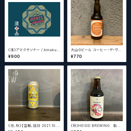
《浅》アマクサソナー / Amakus
大山Gビール コーヒー・デ・ヴァ
a sonar MAGIC CIRCLE 【ク
イス【クラフトビール】
¥900
¥770
ラフトビールシザーズ】
《池、秋》【空輸、詰日 2021.10.2
《秋》HEISEI BREWING 臥龍
6】ディフィニティブ エルスウェア
長生(がりゅうちょうせい)アメリ