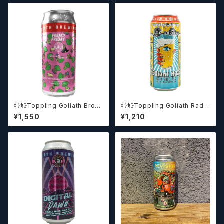
《池》Toppling Goliath Brocc
《池》Toppling Goliath Radia
oli Special Reserve (Other
nt Haze (473ml) / レディアン
¥1,550
¥1,210
Halfコラボ) (473ml) / ブロッ
ト ヘイズ【クラフトビール】
コリースペシャルリザーブ【クラ
フトビール】