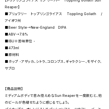
【トップリンゴライアス サン リーパー Toppling Goliath Sun
Reaper】
■ブリュワリー トップリンゴライアス Toppling Goliath /
アイオワ州
■Beer Style→New-England DIPA
■ABV→7.8%
■IBU※苦味単位 -
■473ml
■原材料
■ホップ -アザッカ、シトラ、コロンブス、ギャラクシー、モザイク、
サブロ
【商品説明】
ミディアムボディで苦み控えめなSun Reaperを一度飲むと、他
のビールが色褪せたように感じるでしょう。