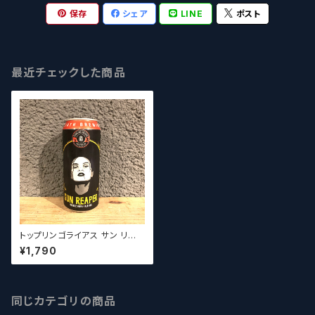
保存
シェア
LINE
ポスト
最近チェックした商品
トップリンゴライアス サン リー
パー Toppling Goliath Sun
¥1,790
Reaper【クラフトビール】
同じカテゴリの商品