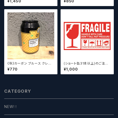
¥1,450
¥850
/ Definitive Elsewhere
カンペールエール【クラフトビー
ル】
《秋》カーボン ブルース クレイ
(ショート缶31本以上)のご注文
ジーリッチルプリンズ Carbo
の場合いこちらをご購入くださ
¥770
¥1,000
n Brews Crazy rich Lupulin
い。 【クラフトビール】
s【クラフトビール】
CATEGORY
NEW！！