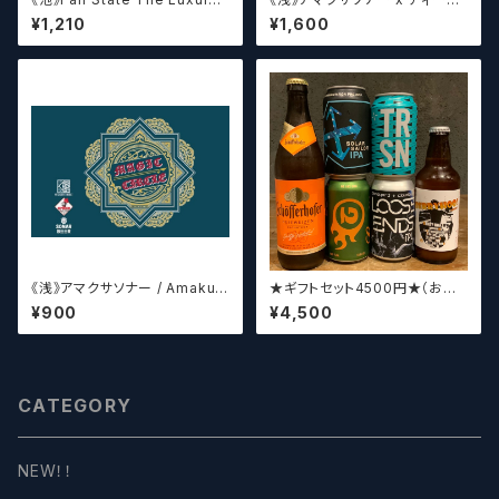
of Restraint / フェアステイト
エイジ x ウィッチクラフト / Am
¥1,210
¥1,600
ザ ラグジュアリー オブ リストレ
akusa sonar x Teenage Br
イント【クラフトビールシザーズ】
ewing ×WITCH CRAFT Tee
n Witch 【クラフトビールシザー
ズ】
《浅》アマクサソナー / Amakus
★ギフトセット4500円★（お好
a sonar MAGIC CIRCLE 【ク
みに合わせて5〜6本チョイスさ
¥900
¥4,500
ラフトビールシザーズ】
せていただきます）【クラフトビー
ル】
CATEGORY
NEW！！