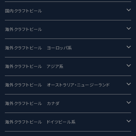
国内クラフトビール
UCHU BREWING -うちゅうブルーイング
海外クラフトビール
バテレ -VERTERE
Modern Times モダンタイムズ
海外クラフトビール ヨーロッパ系
2nd Story Ale Works -セカンドストーリー
Maui マウイ
UnBarred -アンバード
海外クラフトビール アジア系
ビアへるん - Beer Hearn
Toppling Goliath トップリンゴライアス
SAIREN /サイレン
gweilo-鬼佬 グウァイロ
海外クラフトビール オーストラリア・ニュージーランド
忽布古丹醸造 - HOP KOTAN
Fair State フェアステイト
ワイルドチャイルド - Wilde Child
Heart Of Darkness - ハートオブダークネス
ROCKY RIDGE - ロッキーリッジ
海外クラフトビール カナダ
ワイマーケットブルーイング Y.Market Brewing
Lagunitas ラグニタス
BrewDog Brewery - ブリュードッグ
Carbon brews -カーボン
BODRIGGY BREWING ボッドリッジー
Jackie O's ジャッキーオーズ
海外クラフトビール ドイツビール系