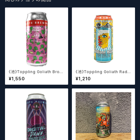
《池》Toppling Goliath Brocc
《池》Toppling Goliath Radia
oli Special Reserve (Other
nt Haze (473ml) / レディアン
¥1,550
¥1,210
Halfコラボ) (473ml) / ブロッ
ト ヘイズ【クラフトビール】
コリースペシャルリザーブ【クラ
フトビール】