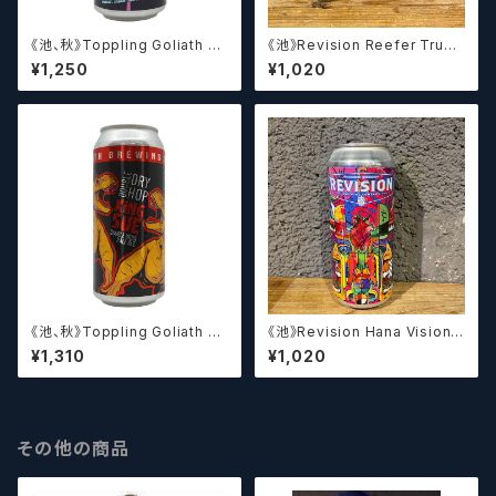
《池、秋》Toppling Goliath Di
《池》Revision Reefer Truck
gital Dawn / トップリング ゴラ
/ リーファー トラック【クラフトビ
¥1,250
¥1,020
イアス デジタル ドーン【クラフト
ール】
ビール】
《池、秋》Toppling Goliath D
《池》Revision Hana Vision I
DH King Sue / トップリング ゴ
PA / ハナヴィジョンIPA【クラフ
¥1,310
¥1,020
ライアス ダブルドライホップ キ
トビール】
ング スー【クラフトビール】
その他の商品