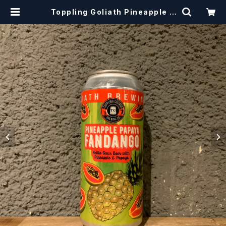
Toppling Goliath Pineapple P
apaya Fandango / トップリンゴラ
イアス パイナップル パパイヤ ファ
ンダンゴ 【クラフトビール】 | craftb
eerscissors