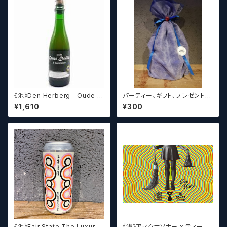
《池》Den Herberg Oude G
パーティー、ギフト、プレゼント、
euze Deville a L'acienne
お中元、お歳暮、結婚祝い等の
¥1,610
¥300
デンヘルベルグ
贈り物やお祝いに！
《池》Fair State The Luxury
《浅》アマクサソナー x ティーン