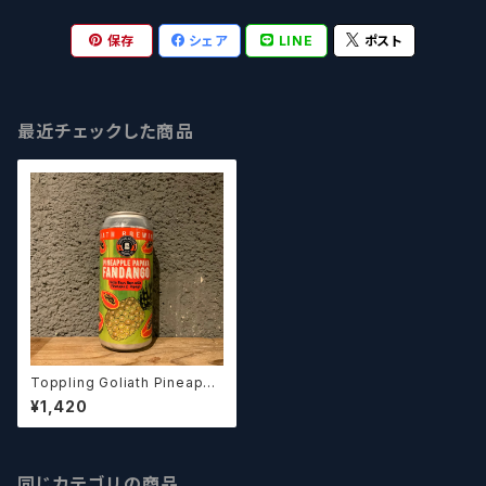
保存
シェア
LINE
ポスト
最近チェックした商品
Toppling Goliath Pineappl
e Papaya Fandango / トップ
¥1,420
リンゴライアス パイナップル パ
パイヤ ファンダンゴ 【クラフトビ
ール】
同じカテゴリの商品