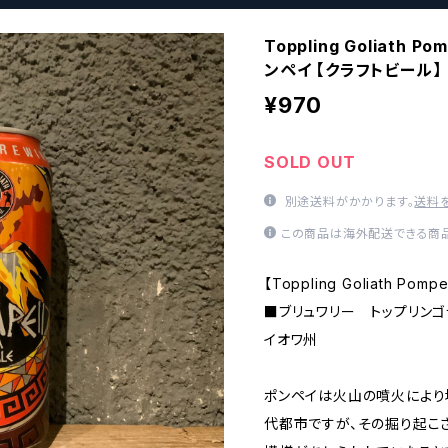
Toppling Goliath 
ンペイ 【クラフトビール】
¥970
SOLD OUT
別途送料がかかります。
送料
この商品は海外配送できる商品
【Toppling Goliath P
■ブリュワリー トップリンゴライ
イオワ州
ポンペイは火山の噴火により
代都市ですが、その掘り起こ