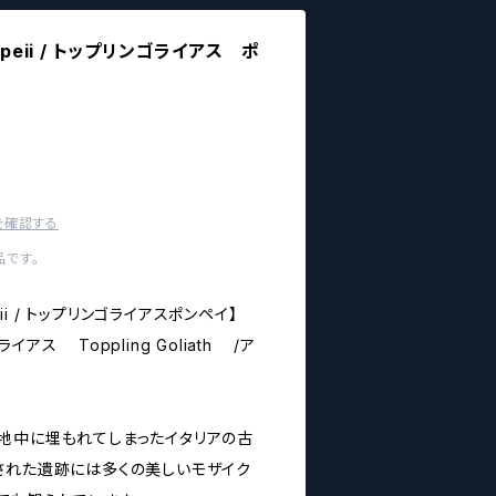
Pompeii / トップリンゴライアス ポ
を確認する
です。
ompeii / トップリンゴライアスポンペイ】
アス Toppling Goliath /ア
地中に埋もれてしまったイタリアの古
された遺跡には多くの美しいモザイク