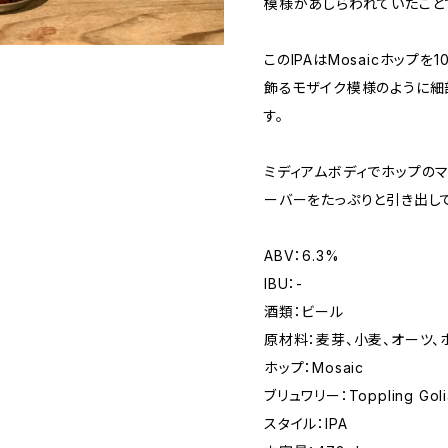
模様があしらわれていたこと
このIPAはMosaicホップ
飾るモザイク模様のように細
す。
ミディアムボディでホップの
ーバーをたっぷりと引き出し
ABV：6.3%
IBU：-
酒類：ビール
原材料：麦芽、小麦、オーツ、
ホップ：Mosaic
ブリュワリー：Toppling Goli
スタイル：IPA