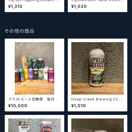
DH King Sue / トップリング ゴ
PA / ハナヴィジョンIPA【クラフ
¥1,310
¥1,020
ライアス ダブルドライホップ キ
トビール】
ング スー【クラフトビール】
その他の商品
クラフトビール定期便 毎月厳
Deep Creek Brewing Co. L
選したクラフトビールをお届けし
upulin Effect ディープクリ
¥10,000
¥1,010
ます。（10本～12本）
ーク ルプリン エフェクト