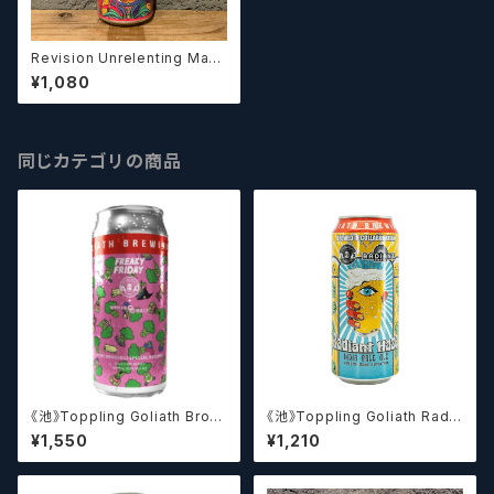
Revision Unrelenting Maui
stil / アンリレンティング マウイ
¥1,080
スティリ【クラフトビール】
同じカテゴリの商品
《池》Toppling Goliath Brocc
《池》Toppling Goliath Radia
oli Special Reserve (Other
nt Haze (473ml) / レディアン
¥1,550
¥1,210
Halfコラボ) (473ml) / ブロッ
ト ヘイズ【クラフトビール】
コリースペシャルリザーブ【クラ
フトビール】