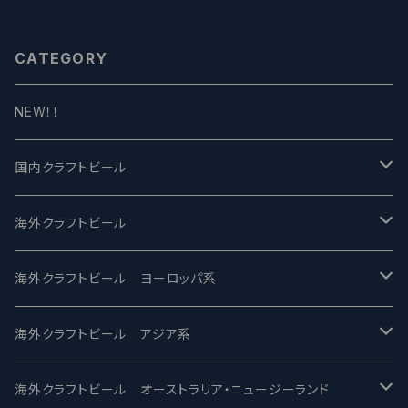
ewing ×WITCH CRAFT Tee
n Witch 【クラフトビールシザー
ズ】
CATEGORY
NEW！！
国内クラフトビール
UCHU BREWING -うちゅうブルーイング
海外クラフトビール
バテレ -VERTERE
Modern Times モダンタイムズ
海外クラフトビール ヨーロッパ系
2nd Story Ale Works -セカンドストーリー
Maui マウイ
UnBarred -アンバード
海外クラフトビール アジア系
ビアへるん - Beer Hearn
Toppling Goliath トップリンゴライアス
SAIREN /サイレン
gweilo-鬼佬 グウァイロ
海外クラフトビール オーストラリア・ニュージーランド