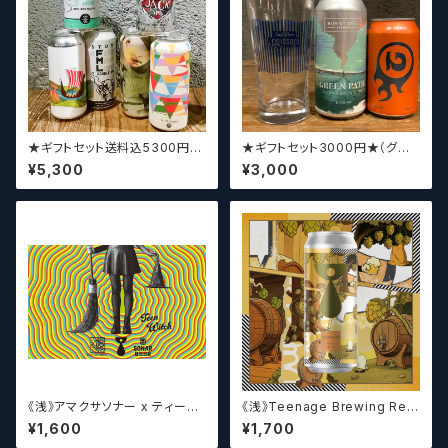
★ギフトセット送料込5300円★
★ギフトセット3000円★（グラ
（お好みに合わせて4～5本チョ
スセット）【クラフトビール】
¥5,300
¥3,000
イスさせていただきます）【クラフ
トビール】
《浅》アマクサソナー x ティーン
《浅》Teenage Brewing Res
エイジ x ウィッチクラフト / Am
urrection // レザレクション【ク
¥1,600
¥1,700
akusa sonar x Teenage Br
ラフトビール】