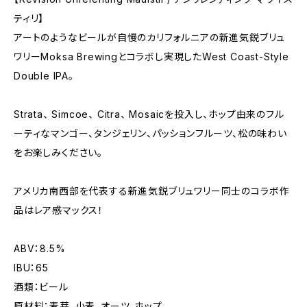
ティリ】
アートのようなビールが自慢のカリフォルニアの新進気鋭ブリュ
ワリーMoksa Brewingとコラボし実現したWest Coast-Style
Double IPA。
Strata、 Simcoe、 Citra、 Mosaicを投入し、ホップ由来のフル
ーティなマンゴー、タンジェリン、パッションフルーツ、松の味わい
をお楽しみください。
アメリカ南西部を代表する新進気鋭ブリュワリー同士のコラボ作
品はレア感マックス！
ABV：8.5%
IBU：65
酒類：ビール
原材料：麦芽、小麦、オーツ、ホップ