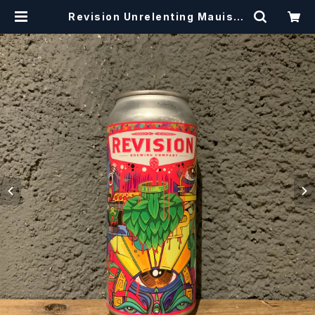
Revision Unrelenting Mauistil
/ アンリレンティング マウイスティリ
【クラフトビール】 | craftbeerscis
sors