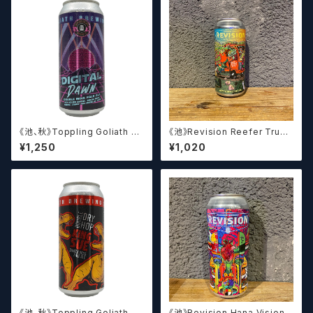
《池、秋》Toppling Goliath Di
《池》Revision Reefer Truck
gital Dawn / トップリング ゴラ
/ リーファー トラック【クラフトビ
¥1,250
¥1,020
イアス デジタル ドーン【クラフト
ール】
ビール】
《池、秋》Toppling Goliath D
《池》Revision Hana Vision I