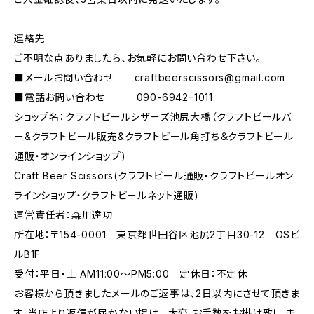
連絡先
ご不明な点ありましたら、お気軽にお問い合わせ下さい。
■メールお問い合わせ
craftbeerscissors@gmail.com
■電話お問い合わせ 090-6942ｰ1011
ショップ名：クラフトビールシザーズ池尻大橋（クラフトビールバ
ー&クラフトビール販売&クラフトビール角打ち＆クラフトビール
通販・オンラインショップ)
Craft Beer Scissors(クラフトビール通販・クラフトビールオン
ラインショップ・クラフトビールネット通販)
運営責任者：森川達功
所在地：〒154-0001 東京都世田谷区池尻2丁目30-12 OSビ
ルB1F
受付：平日・土 AM11:00～PM5:00 定休日：不定休
お客様から頂きましたメールのご返事は、2日以内にさせて頂きま
す。当店より返信が届かない場は 、大変 お手数をお掛け致し ま