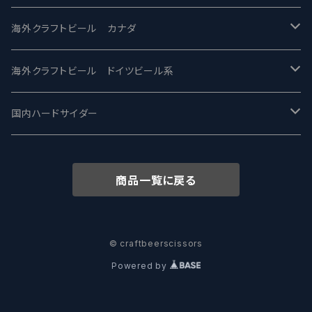
忽布古丹醸造 - HOP KOTAN
Fair State フェアステイト
ワイルドチャイルド - Wilde Child
Heart Of Darkness - ハートオブダークネス
ROCKY RIDGE - ロッキーリッジ
海外クラフトビール カナダ
ワイマーケットブルーイング Y.Market Brewing
Lagunitas ラグニタス
BrewDog Brewery - ブリュードッグ
Carbon brews -カーボン
BODRIGGY BREWING ボッドリッジー
Jackie O's ジャッキーオーズ
海外クラフトビール ドイツビール系
志賀高原ビール - SIGAKOGEN
FirestoneWalker ファイアストーン
The Flying Inn / ザ フライイング イン
TAIHU - タイフー
CO-CONSPIRATORS コ・コンスピレーターズ
Westbrook ウェストブルック
Karmeliten カーメリテン
国内ハードサイダー
OUTSIDER - アウトサイダーブルーイング
Stone ストーン
To Øl / トゥ・オール
SUNMAI - サンマイ
アーバノートブリューイング Urbanaut
HOWE SOUND ハウサウンド
Schöfferhofer シェッファーホッファー
サノバスミス / Son of the Smith
商品一覧に戻る
箕面ビール - MINOH BEER
Mikkeller ミッケラー
Lambiek Fabriek - ファブリーク
Behemoth - ベヒーモス
Deep Creek Brewing Co.
Strathcona ストラスコナ
Früh フリュー
サンクトガーレン - Sankt Gallen
Hop Nation ホップネーション
Marble / マーブル
8 Wired エイトワイアード
ODIN BREWING オディン
Plank プランク
© craftbeerscissors
Powered by
ウェストコーストブルーイング -WCB
Brewski ブリュースキー
Buxton - バクストン
Isthmus イスムス
Electric Bicycle エレクトリックバイシクル
Tucher トゥーハー