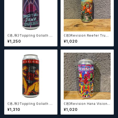
《池、秋》Toppling Goliath Di
《池》Revision Reefer Truck
gital Dawn / トップリング ゴラ
/ リーファー トラック【クラフトビ
¥1,250
¥1,020
イアス デジタル ドーン【クラフト
ール】
ビール】
《池、秋》Toppling Goliath D
《池》Revision Hana Vision I
DH King Sue / トップリング ゴ
PA / ハナヴィジョンIPA【クラフ
¥1,310
¥1,020
ライアス ダブルドライホップ キ
トビール】
ング スー【クラフトビール】