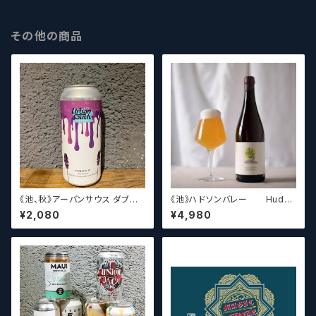
その他の商品
《池、秋》アーバンサウス ダブル
《池》ハドソンバレー Hudso
スピルド ロックザボート / Urba
n Valley Blossom
¥2,080
¥4,980
n South HTX Double Spille
d: Rock the Boat【クラフトビ
ール】