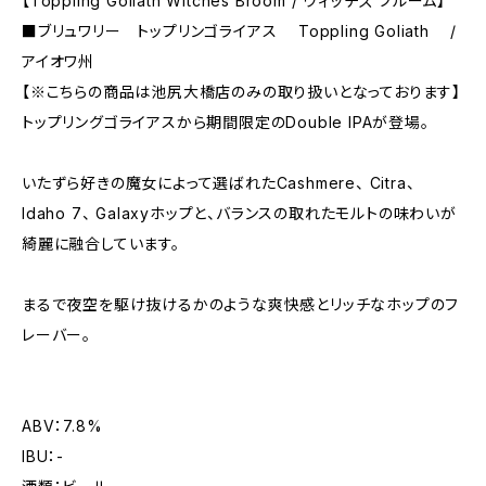
【Toppling Goliath Witches Broom / ウィッチズ ブルーム】
■ブリュワリー トップリンゴライアス Toppling Goliath /
アイオワ州
【※こちらの商品は池尻大橋店のみの取り扱いとなっております】
トップリングゴライアスから期間限定のDouble IPAが登場。
いたずら好きの魔女によって選ばれたCashmere、 Citra、
Idaho 7、 Galaxyホップと、バランスの取れたモルトの味わいが
綺麗に融合しています。
まるで夜空を駆け抜けるかのような爽快感とリッチなホップのフ
レーバー。
ABV：7.8%
IBU：-