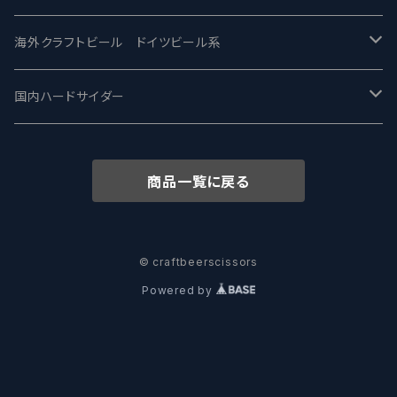
ワイマーケットブルーイング Y.Market Brewing
Lagunitas ラグニタス
BrewDog Brewery - ブリュードッグ
Carbon brews -カーボン
BODRIGGY BREWING ボッドリッジー
Jackie O's ジャッキーオーズ
海外クラフトビール ドイツビール系
志賀高原ビール - SIGAKOGEN
FirestoneWalker ファイアストーン
The Flying Inn / ザ フライイング イン
TAIHU - タイフー
CO-CONSPIRATORS コ・コンスピレーターズ
Westbrook ウェストブルック
Karmeliten カーメリテン
国内ハードサイダー
OUTSIDER - アウトサイダーブルーイング
Stone ストーン
To Øl / トゥ・オール
SUNMAI - サンマイ
アーバノートブリューイング Urbanaut
HOWE SOUND ハウサウンド
Schöfferhofer シェッファーホッファー
サノバスミス / Son of the Smith
商品一覧に戻る
箕面ビール - MINOH BEER
Mikkeller ミッケラー
Lambiek Fabriek - ファブリーク
Behemoth - ベヒーモス
Deep Creek Brewing Co.
Strathcona ストラスコナ
Früh フリュー
サンクトガーレン - Sankt Gallen
Hop Nation ホップネーション
Marble / マーブル
8 Wired エイトワイアード
ODIN BREWING オディン
Plank プランク
© craftbeerscissors
Powered by
ウェストコーストブルーイング -WCB
Brewski ブリュースキー
Buxton - バクストン
Isthmus イスムス
Electric Bicycle エレクトリックバイシクル
Tucher トゥーハー
いわて蔵ビール - IWATEKURABEER
【LHG】Left Handed Giant レフト
Omnipollo - オムニポーロ
Parrotdog パロットドッグ
Laga Biere ラガビエール
Ganstaller ゲンスタラー