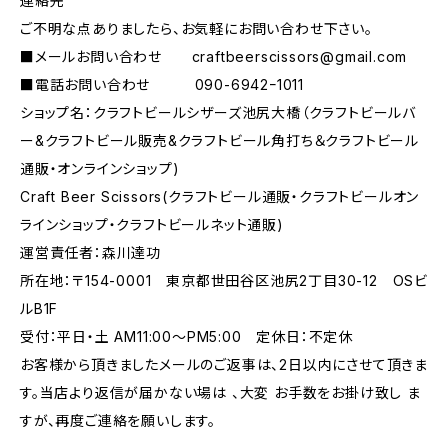
連絡先
ご不明な点ありましたら、お気軽にお問い合わせ下さい。
■メールお問い合わせ
craftbeerscissors@gmail.com
■電話お問い合わせ 090-6942ｰ1011
ショップ名：クラフトビールシザーズ池尻大橋（クラフトビールバ
ー&クラフトビール販売&クラフトビール角打ち＆クラフトビール
通販・オンラインショップ)
Craft Beer Scissors(クラフトビール通販・クラフトビールオン
ラインショップ・クラフトビールネット通販)
運営責任者：森川達功
所在地：〒154-0001 東京都世田谷区池尻2丁目30-12 OSビ
ルB1F
受付：平日・土 AM11:00～PM5:00 定休日：不定休
お客様から頂きましたメールのご返事は、2日以内にさせて頂きま
す。当店より返信が届かない場は 、大変 お手数をお掛け致し ま
すが、再度ご連絡を願いします。