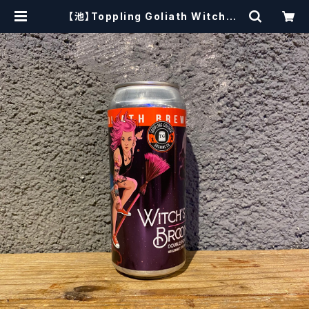
【池】Toppling Goliath Witches
Broom / ウィッチズ ブルーム 【クラ
フトビール】 | craftbeerscissors