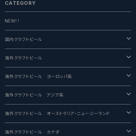
CATEGORY
NEW！！
国内クラフトビール
UCHU BREWING -うちゅうブルーイング
海外クラフトビール
バテレ -VERTERE
Modern Times モダンタイムズ
海外クラフトビール ヨーロッパ系
2nd Story Ale Works -セカンドストーリー
Maui マウイ
UnBarred -アンバード
海外クラフトビール アジア系
ビアへるん - Beer Hearn
Toppling Goliath トップリンゴライアス
SAIREN /サイレン
gweilo-鬼佬 グウァイロ
海外クラフトビール オーストラリア・ニュージーランド
忽布古丹醸造 - HOP KOTAN
Fair State フェアステイト
ワイルドチャイルド - Wilde Child
Heart Of Darkness - ハートオブダークネス
ROCKY RIDGE - ロッキーリッジ
海外クラフトビール カナダ