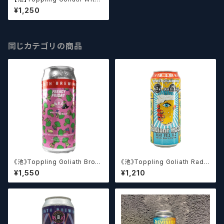
es Broom / ウィッチズ ブルー
¥1,250
ム 【クラフトビール】
同じカテゴリの商品
《池》Toppling Goliath Brocc
《池》Toppling Goliath Radia
oli Special Reserve (Other
nt Haze (473ml) / レディアン
¥1,550
¥1,210
Halfコラボ) (473ml) / ブロッ
ト ヘイズ【クラフトビール】
コリースペシャルリザーブ【クラ
フトビール】