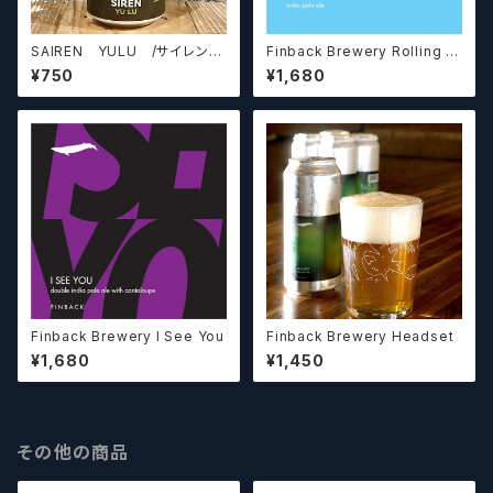
SAIREN YULU /サイレン
Finback Brewery Rolling In
ユル セッションペールエール【ク
Clouds
¥750
¥1,680
ラフトビール】
Finback Brewery I See You
Finback Brewery Headset
¥1,680
¥1,450
その他の商品