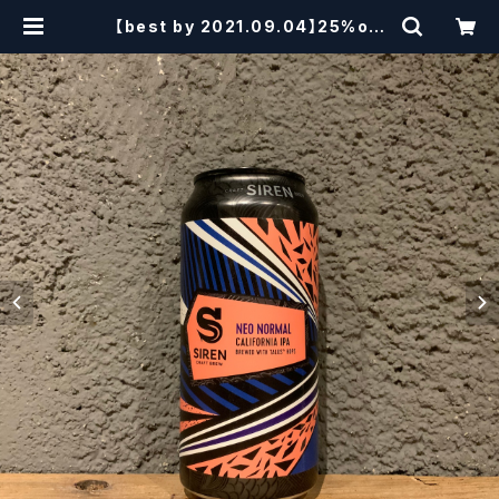
【best by 2021.09.04】25%off
¥1000→¥750 SAIREN NEO N
ORMAL CALIFORNIA IPA / サイ
レン ネオノーマル カリフォルニアIP
A【クラフトビール】 | craftbeersci
ssors