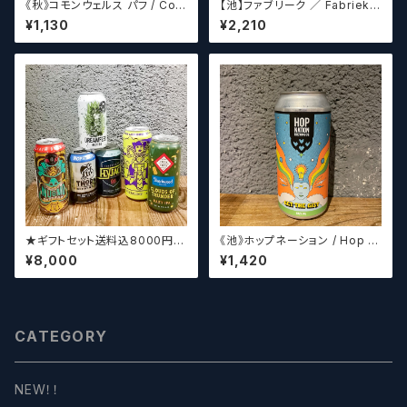
《秋》コモンウェルス パフ / Com
【池】ファブリーク ／ Fabriek
monwealth Puff 【クラフトビ
Oude Kriek Jart - Elle 37
¥1,130
¥2,210
ールシザーズ】
5ml
★ギフトセット送料込8000円★
《池》ホップネーション / Hop N
（お好みに合わせて高価なビー
ation Get The Gist
¥8,000
¥1,420
ルも含めて5～6本チョイスさせ
ていただきます）【クラフトビー
ル】
CATEGORY
NEW！！