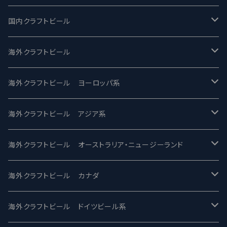
国内クラフトビール
UCHU BREWING -うちゅうブルーイング
海外クラフトビール
バテレ -VERTERE
Modern Times モダンタイムズ
海外クラフトビール ヨーロッパ系
2nd Story Ale Works -セカンドストーリー
Maui マウイ
UnBarred -アンバード
海外クラフトビール アジア系
ビアへるん - Beer Hearn
Toppling Goliath トップリンゴライアス
SAIREN /サイレン
gweilo-鬼佬 グウァイロ
海外クラフトビール オーストラリア・ニュージーランド
忽布古丹醸造 - HOP KOTAN
Fair State フェアステイト
ワイルドチャイルド - Wilde Child
Heart Of Darkness - ハートオブダークネス
ROCKY RIDGE - ロッキーリッジ
海外クラフトビール カナダ
ワイマーケットブルーイング Y.Market Brewing
Lagunitas ラグニタス
BrewDog Brewery - ブリュードッグ
Carbon brews -カーボン
BODRIGGY BREWING ボッドリッジー
Jackie O's ジャッキーオーズ
海外クラフトビール ドイツビール系