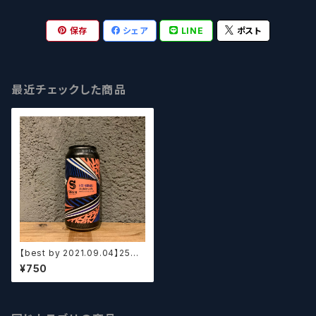
保存
シェア
LINE
ポスト
最近チェックした商品
【best by 2021.09.04】25%o
ff ¥1000→¥750 SAIREN N
¥750
EO NORMAL CALIFORNIA I
PA / サイレン ネオノーマル カ
リフォルニアIPA【クラフトビー
ル】