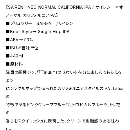
【SAIREN NEO NORMAL CALIFORNIA IPA / サイレン ネオ
ノーマル カリフォルニアIPA】
■ブリュワリー SAIREN /サイレン
■Beer Style→ Single Hop IPA
■ABV→7.3%
■IBU※苦味単位 -
■440ml
■原材料
注目の新種ホップ「Talus™」の味わいを存分に楽しんでもらえる
よう
にシングルホップで造られたカリフォルニアスタイルのIPA。Talus
の
特徴であるピンクグレープフルーツ、トロピカルフルーツ、松、花
の
香りをスタイリッシュに表現した、クリーンで樹脂感のある味わ
い。