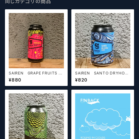
同じカテゴリの商品
SAIREN GRAPE FRUITS S
SAIREN SANTO DRYHOPP
OUR IPA / サイレン グレープ
ED LAGER/サイレン サント
¥880
¥820
フルーツサワーIPA【クラフトビ
ドライホップドラガー【クラフトビ
ール】
ール】