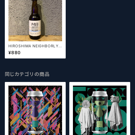
HIROSHIMA NEIGHBORLY
BREWING Hondori Westsi
¥880
de Classic IPA ヒロシマネ
イバリーブリューイング 本通
り ウエストサイド クラシック IP
A 【クラフトビール】
同じカテゴリの商品