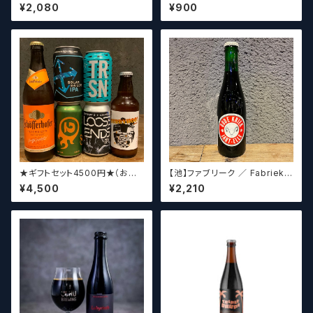
スピルド ロックザボート / Urba
a sonar MAGIC CIRCLE 【ク
¥2,080
¥900
n South HTX Double Spille
ラフトビールシザーズ】
d: Rock the Boat【クラフトビ
ール】
★ギフトセット4500円★（お好
【池】ファブリーク ／ Fabriek
みに合わせて5〜6本チョイスさ
Oude Kriek Jart - Elle 37
¥4,500
¥2,210
せていただきます）【クラフトビー
5ml
ル】