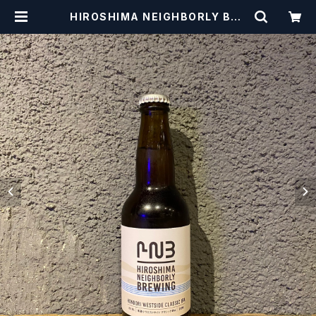
HIROSHIMA NEIGHBORLY BRE
WING Hondori Westside Cla
ssic IPA ヒロシマネイバリーブリ
ューイング 本通り ウエストサイド
クラシック IPA 【クラフトビール】 | c
raftbeerscissors