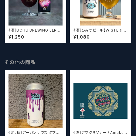
《浅》UCHU BREWING LEPT
《浅》ひみつビール【WISTERIA】
ON【クラフトビール】
／ ウィステリア
¥1,250
¥1,080
その他の商品
《池、秋》アーバンサウス ダブル
《浅》アマクサソナー / Amakus