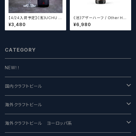
【4/24入荷予定】《浅》UCHU B
《池》アザーハーフ / Other Hal
REWING LabyrinthN【クラフト
f Brewing Triple Drupe【ク
¥3,480
¥6,980
ビール】
ラフトビールシザーズ】
CATEGORY
NEW！！
国内クラフトビール
UCHU BREWING -うちゅうブルーイング
海外クラフトビール
バテレ -VERTERE
Modern Times モダンタイムズ
海外クラフトビール ヨーロッパ系