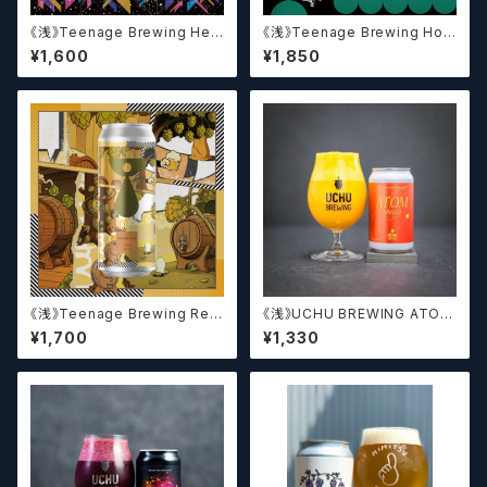
《浅》Teenage Brewing Het
《浅》Teenage Brewing Hop
erophonic // ヘテロフォニック
Icon // ホップアイコン【クラフト
¥1,600
¥1,850
【クラフトビール】
ビール】
《浅》Teenage Brewing Res
《浅》UCHU BREWING ATOM
urrection // レザレクション【ク
MANGO【クラフトビール】
¥1,700
¥1,330
ラフトビール】