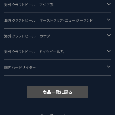
2nd Story Ale Works -セカンドストーリー
Maui マウイ
UnBarred -アンバード
海外クラフトビール アジア系
ビアへるん - Beer Hearn
Toppling Goliath トップリンゴライアス
SAIREN /サイレン
gweilo-鬼佬 グウァイロ
海外クラフトビール オーストラリア・ニュージーランド
忽布古丹醸造 - HOP KOTAN
Fair State フェアステイト
ワイルドチャイルド - Wilde Child
Heart Of Darkness - ハートオブダークネス
ROCKY RIDGE - ロッキーリッジ
海外クラフトビール カナダ
ワイマーケットブルーイング Y.Market Brewing
Lagunitas ラグニタス
BrewDog Brewery - ブリュードッグ
Carbon brews -カーボン
BODRIGGY BREWING ボッドリッジー
Jackie O's ジャッキーオーズ
海外クラフトビール ドイツビール系
志賀高原ビール - SIGAKOGEN
FirestoneWalker ファイアストーン
The Flying Inn / ザ フライイング イン
TAIHU - タイフー
CO-CONSPIRATORS コ・コンスピレーターズ
Westbrook ウェストブルック
Karmeliten カーメリテン
国内ハードサイダー
OUTSIDER - アウトサイダーブルーイング
Stone ストーン
To Øl / トゥ・オール
SUNMAI - サンマイ
アーバノートブリューイング Urbanaut
HOWE SOUND ハウサウンド
Schöfferhofer シェッファーホッファー
サノバスミス / Son of the Smith
商品一覧に戻る
箕面ビール - MINOH BEER
Mikkeller ミッケラー
Lambiek Fabriek - ファブリーク
Behemoth - ベヒーモス
Deep Creek Brewing Co.
Strathcona ストラスコナ
Früh フリュー
サンクトガーレン - Sankt Gallen
Hop Nation ホップネーション
Marble / マーブル
8 Wired エイトワイアード
ODIN BREWING オディン
Plank プランク