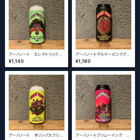
アーバノート エレクトリックシ
アーバノートデルマーピンクグレ
ティー ウエストコーストIPA(Ur
ープフルーツヘイジーIPA(Urb
¥1,140
¥1,180
banaut Brewing Electric C
anaut Brewing Del Mar Pi
ity WCIPA)
nk Grapefruit Hazy IPA)
アーバノート オリンパスブリュ
アーバノートブリューイング マ
ット ヘイジーダブルIPA Urban
イアミ トゥワイスダブルブリュッ