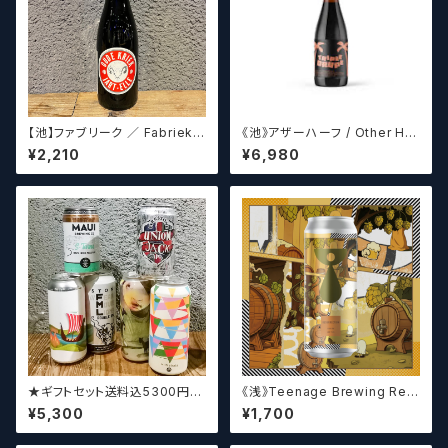
【池】ファブリーク ／ Fabriek
《池》アザーハーフ / Other Hal
Oude Kriek Jart - Elle 37
f Brewing Triple Drupe【ク
¥2,210
¥6,980
5ml
ラフトビールシザーズ】
★ギフトセット送料込5300円★
《浅》Teenage Brewing Res
（お好みに合わせて4～5本チョ
urrection // レザレクション【ク
¥5,300
¥1,700
イスさせていただきます）【クラフ
ラフトビール】
トビール】