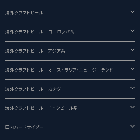
UCHU BREWING -うちゅうブルーイング
海外クラフトビール
バテレ -VERTERE
Modern Times モダンタイムズ
海外クラフトビール ヨーロッパ系
2nd Story Ale Works -セカンドストーリー
Maui マウイ
UnBarred -アンバード
海外クラフトビール アジア系
ビアへるん - Beer Hearn
Toppling Goliath トップリンゴライアス
SAIREN /サイレン
gweilo-鬼佬 グウァイロ
海外クラフトビール オーストラリア・ニュージーランド
忽布古丹醸造 - HOP KOTAN
Fair State フェアステイト
ワイルドチャイルド - Wilde Child
Heart Of Darkness - ハートオブダークネス
ROCKY RIDGE - ロッキーリッジ
海外クラフトビール カナダ
ワイマーケットブルーイング Y.Market Brewing
Lagunitas ラグニタス
BrewDog Brewery - ブリュードッグ
Carbon brews -カーボン
BODRIGGY BREWING ボッドリッジー
Jackie O's ジャッキーオーズ
海外クラフトビール ドイツビール系
志賀高原ビール - SIGAKOGEN
FirestoneWalker ファイアストーン
The Flying Inn / ザ フライイング イン
TAIHU - タイフー
CO-CONSPIRATORS コ・コンスピレーターズ
Westbrook ウェストブルック
Karmeliten カーメリテン
国内ハードサイダー