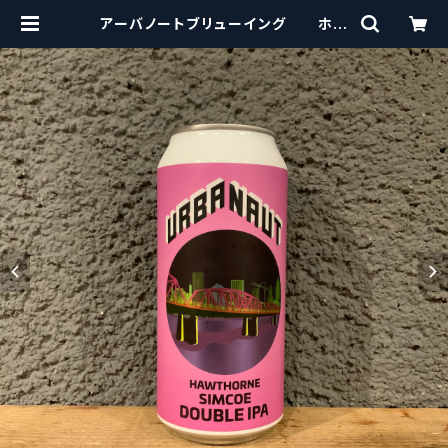
アーバノートブリューイング ホウ
ソーン シムコ―ダブルIPA Urban
aut Brewing Hawthorne Sim
coe Double IPA | craftbeersci
ssors