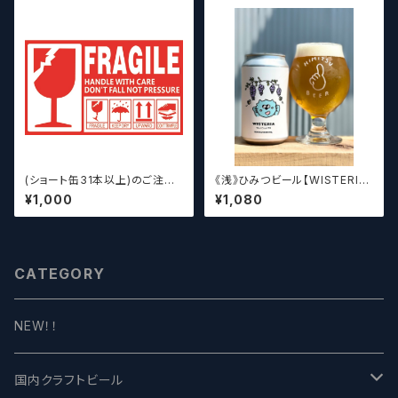
(ショート缶31本以上)のご注文
《浅》ひみつビール【WISTERIA】
の場合いこちらをご購入くださ
／ ウィステリア
¥1,000
¥1,080
い。 【クラフトビール】
CATEGORY
NEW！！
国内クラフトビール