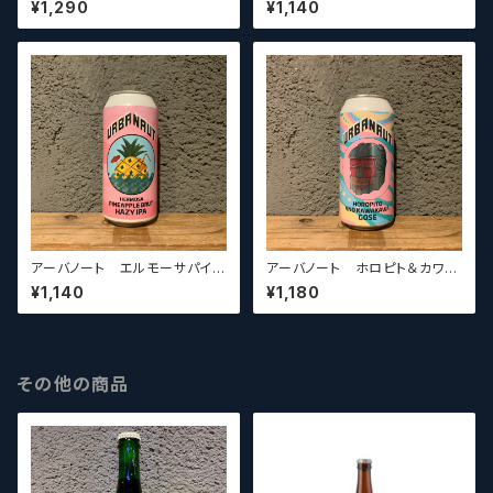
¥1,290
¥1,140
aut Brewing Olympus Bru
トラガー(Urbanaut Brewing
t Hazy Double IPA (Brut DIP
Miami Twice Double Brut
A)
Lager)
アーバノート エルモーサパイナ
アーバノート ホロピト＆カワカ
ップルブリュットヘイジー IPA U
ワゴーゼ(Urbanaut Brewing
¥1,140
¥1,180
rbanaut Brewing Hermos
Horopito & Kawakawa G
a Pineapple Brut Hazy IPA
ose)
(Hazy IPA)
その他の商品