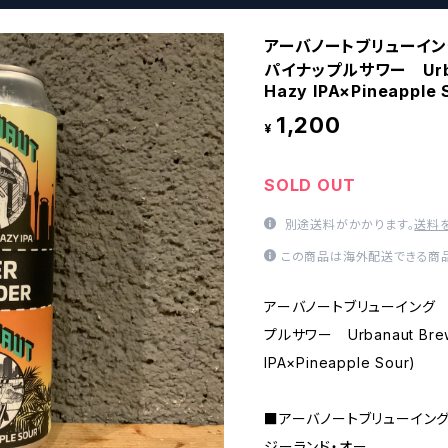
アーバノートブリューイ
パイナップルサワー Urban
Hazy IPA×Pineapple 
1,200
¥
SOLD OUT
別途送料がかかります。
送料
この商品は海外配送できる商品
アーバノートブリューイング
プルサワー Urbanaut Brew
IPA×Pineapple Sour)
■アーバノートブリューイング -
ジーランド・オー