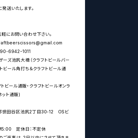
に発送いたします。
気軽にお問い合わせ下さい。
raftbeerscissors@gmail.com
6942ｰ1011
シザーズ池尻大橋（クラフトビールバー
フトビール角打ち＆クラフトビール通
rs(クラフトビール通販・クラフトビールオンラ
ネット通販)
京都世田谷区池尻2丁目30-12 OSビ
PM5:00 定休日：不定休
のご返事は、2日以内にさせて頂きま