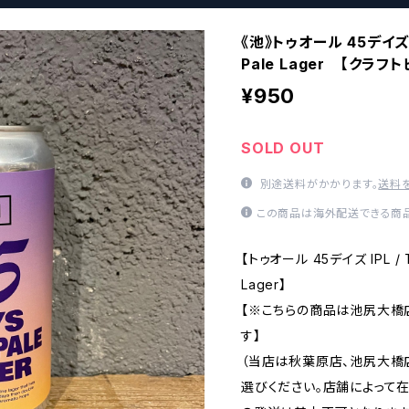
《池》トゥオール 45デイズ IPL
Pale Lager 【クラ
¥950
SOLD OUT
別途送料がかかります。
送料
この商品は海外配送できる商品
【トゥオール 45デイズ IPL / To 
Lager】
【※こちらの商品は池尻大橋
す】
（当店は秋葉原店、池尻大橋
選びください。店舗によって