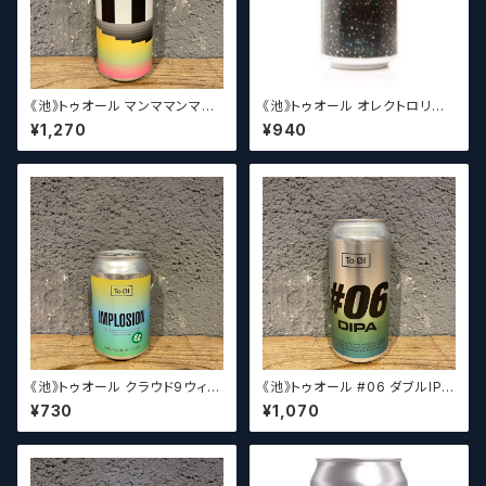
《池》トゥオール マンママンマダ
《池》トゥオール オレクトロリテ
ブルブルーベリー / To Ol Ma
ス / To Ol Olectrolytes【クラ
¥1,270
¥940
mmamamma Double Blueb
フトビールシザーズ】
erry【クラフトビールシザーズ】
《池》トゥオール クラウド9ウィッ
《池》トゥオール #06 ダブルIPA
ト / To Øl / Implosion 0.0
/ To Ol #06 DIPA 【クラフト
¥730
¥1,070
【クラフトビールシザーズ】
ビールシザーズ】