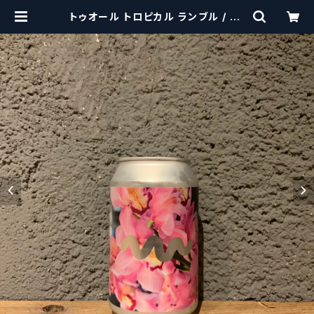
トゥオール トロピカル ランブル / To
Ol Tropical Rumble【クラフトビ
ールシザーズ】 | craftbeersciss
ors