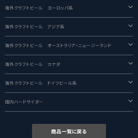
バテレ -VERTERE
Modern Times モダンタイムズ
海外クラフトビール ヨーロッパ系
2nd Story Ale Works -セカンドストーリー
Maui マウイ
UnBarred -アンバード
海外クラフトビール アジア系
ビアへるん - Beer Hearn
Toppling Goliath トップリンゴライアス
SAIREN /サイレン
gweilo-鬼佬 グウァイロ
海外クラフトビール オーストラリア・ニュージーランド
忽布古丹醸造 - HOP KOTAN
Fair State フェアステイト
ワイルドチャイルド - Wilde Child
Heart Of Darkness - ハートオブダークネス
ROCKY RIDGE - ロッキーリッジ
海外クラフトビール カナダ
ワイマーケットブルーイング Y.Market Brewing
Lagunitas ラグニタス
BrewDog Brewery - ブリュードッグ
Carbon brews -カーボン
BODRIGGY BREWING ボッドリッジー
Jackie O's ジャッキーオーズ
海外クラフトビール ドイツビール系
志賀高原ビール - SIGAKOGEN
FirestoneWalker ファイアストーン
The Flying Inn / ザ フライイング イン
TAIHU - タイフー
CO-CONSPIRATORS コ・コンスピレーターズ
Westbrook ウェストブルック
Karmeliten カーメリテン
国内ハードサイダー
OUTSIDER - アウトサイダーブルーイング
Stone ストーン
To Øl / トゥ・オール
SUNMAI - サンマイ
アーバノートブリューイング Urbanaut
HOWE SOUND ハウサウンド
Schöfferhofer シェッファーホッファー
サノバスミス / Son of the Smith
商品一覧に戻る