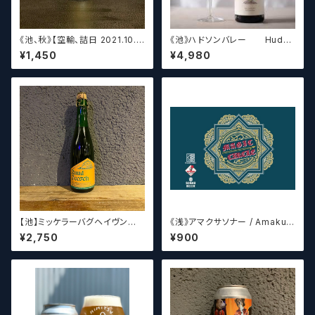
《池、秋》【空輸、詰日 2021.10.2
《池》ハドソンバレー Hudso
6】ディフィニティブ エルスウェア
n Valley Blossom
¥1,450
¥4,980
/ Definitive Elsewhere
【池】ミッケラーバグヘイヴン
《浅》アマクサソナー / Amakus
ルードペッシュ Mikkeller Bag
a sonar MAGIC CIRCLE 【ク
¥2,750
¥900
haven Ruud Peesch
ラフトビールシザーズ】