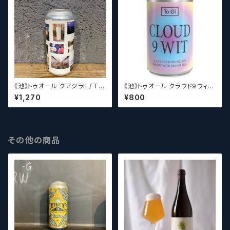
《池》トゥオール クアジラII / To
《池》トゥオール クラウド9ウィッ
Ol Quadzilla II【クラフトビー
ト / To Ol Cloud 9 Wit 【ク
¥1,270
¥800
ルシザーズ】
ラフトビールシザーズ】
その他の商品