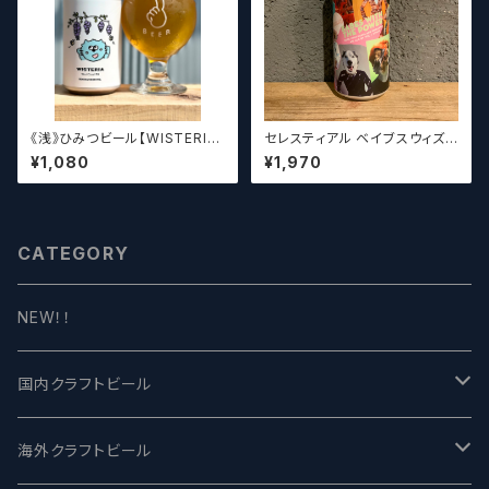
《浅》ひみつビール【WISTERIA】
セレスティアル ベイブスウィズ
／ ウィステリア
ザパワー / Celestial Beerwo
¥1,080
¥1,970
rks Babes With the Power
CATEGORY
NEW！！
国内クラフトビール
UCHU BREWING -うちゅうブルーイング
海外クラフトビール