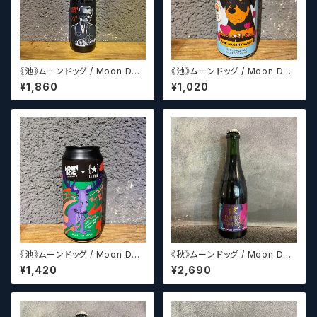
《池》ムーンドッグ / Moon Dog
《池》ムーンドッグ / Moon Dog
XII
Rescue All Stars(パッケージ
¥1,860
¥1,020
デザイン8種からランダムに発送
させていただきます。)
《池》ムーンドッグ / Moon Dog
《秋》ムーンドッグ / Moon Dog
Mooseroo
Jumping The Shark 2013
¥1,420
¥2,690