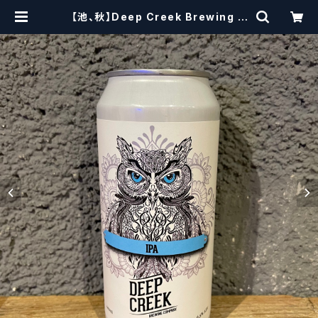
【池、秋】Deep Creek Brewing C
o. Wisdom ディープクリーク ウ
ィズダム | craftbeerscissors