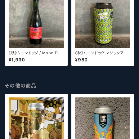
《秋》ムーンドッグ / Moon Dog
《秋》ムーンドッグ マジックアイP
Jumping The Shark 2021
A / Moon Dog Magic Eye P
¥1,930
¥980
A
その他の商品