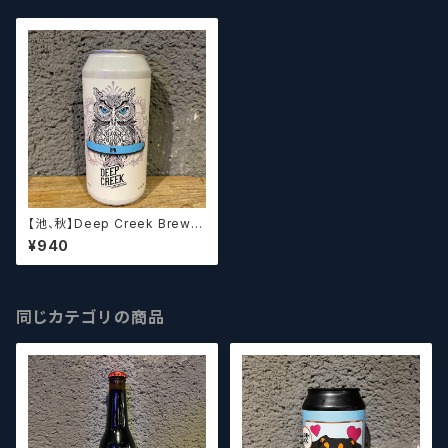
【池、秋】Deep Creek Brewin
g Co. Wisdom ディープクリ
¥940
ーク ウィズダム
同じカテゴリの商品