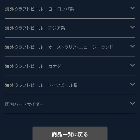
バテレ -VERTERE
Modern Times モダンタイムズ
海外クラフトビール ヨーロッパ系
2nd Story Ale Works -セカンドストーリー
Maui マウイ
UnBarred -アンバード
海外クラフトビール アジア系
ビアへるん - Beer Hearn
Toppling Goliath トップリンゴライアス
SAIREN /サイレン
gweilo-鬼佬 グウァイロ
海外クラフトビール オーストラリア・ニュージーランド
忽布古丹醸造 - HOP KOTAN
Fair State フェアステイト
ワイルドチャイルド - Wilde Child
Heart Of Darkness - ハートオブダークネス
ROCKY RIDGE - ロッキーリッジ
海外クラフトビール カナダ
ワイマーケットブルーイング Y.Market Brewing
Lagunitas ラグニタス
BrewDog Brewery - ブリュードッグ
Carbon brews -カーボン
BODRIGGY BREWING ボッドリッジー
Jackie O's ジャッキーオーズ
海外クラフトビール ドイツビール系
志賀高原ビール - SIGAKOGEN
FirestoneWalker ファイアストーン
The Flying Inn / ザ フライイング イン
TAIHU - タイフー
CO-CONSPIRATORS コ・コンスピレーターズ
Westbrook ウェストブルック
Karmeliten カーメリテン
国内ハードサイダー
OUTSIDER - アウトサイダーブルーイング
Stone ストーン
To Øl / トゥ・オール
SUNMAI - サンマイ
アーバノートブリューイング Urbanaut
HOWE SOUND ハウサウンド
Schöfferhofer シェッファーホッファー
サノバスミス / Son of the Smith
商品一覧に戻る