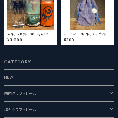
★ギフトセット3000円★（グラ
パーティー、ギフト、プレゼント、
スセット）【クラフトビール】
お中元、お歳暮、結婚祝い等の
¥3,000
¥300
贈り物やお祝いに！
CATEGORY
NEW！！
国内クラフトビール
UCHU BREWING -うちゅうブルーイング
海外クラフトビール