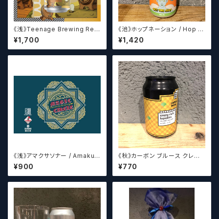
《浅》Teenage Brewing Res
《池》ホップネーション / Hop N
urrection // レザレクション【ク
ation Get The Gist
¥1,700
¥1,420
ラフトビール】
《浅》アマクサソナー / Amakus
《秋》カーボン ブルース クレイ
a sonar MAGIC CIRCLE 【ク
ジーリッチルプリンズ Carbo
¥900
¥770
ラフトビールシザーズ】
n Brews Crazy rich Lupulin
s【クラフトビール】