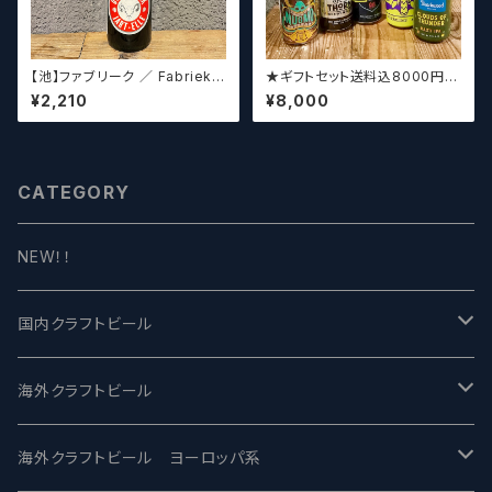
【池】ファブリーク ／ Fabriek
★ギフトセット送料込8000円★
Oude Kriek Jart - Elle 37
（お好みに合わせて高価なビー
¥2,210
¥8,000
5ml
ルも含めて5～6本チョイスさせ
ていただきます）【クラフトビー
ル】
CATEGORY
NEW！！
国内クラフトビール
UCHU BREWING -うちゅうブルーイング
海外クラフトビール
バテレ -VERTERE
Modern Times モダンタイムズ
海外クラフトビール ヨーロッパ系