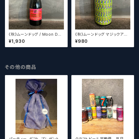
《秋》ムーンドッグ / Moon Dog
《秋》ムーンドッグ マジックアイP
Jumping The Shark 2021
A / Moon Dog Magic Eye P
¥1,930
¥980
A
その他の商品
パーティー、ギフト、プレゼント、
クラフトビール定期便 毎月厳