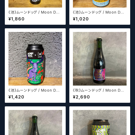
《池》ムーンドッグ / Moon Dog
《池》ムーンドッグ / Moon Dog
XII
Rescue All Stars(パッケージ
¥1,860
¥1,020
デザイン8種からランダムに発送
させていただきます。)
《池》ムーンドッグ / Moon Dog
《秋》ムーンドッグ / Moon Dog
Mooseroo
Jumping The Shark 2013
¥1,420
¥2,690