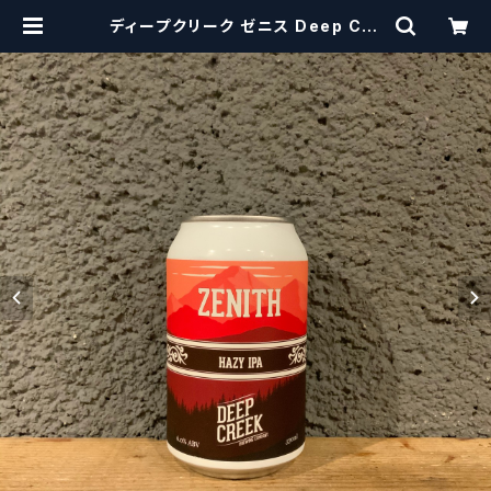
ディープクリーク ゼニス Deep Cre
ek Brewing Co. Zenith | craf
tbeerscissors