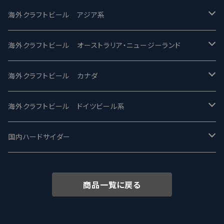
2nd Story Ale Works -セカンドストーリー
Maui マウイ
UnBarred -アンバード
海外クラフトビール アジア系
ビアへるん - Beer Hearn
Toppling Goliath トップリンゴライアス
SAIREN /サイレン
gweilo-鬼佬 グウァイロ
海外クラフトビール オーストラリア・ニュージーランド
忽布古丹醸造 - HOP KOTAN
Fair State フェアステイト
ワイルドチャイルド - Wilde Child
Heart Of Darkness - ハートオブダークネス
ROCKY RIDGE - ロッキーリッジ
海外クラフトビール カナダ
ワイマーケットブルーイング Y.Market Brewing
Lagunitas ラグニタス
BrewDog Brewery - ブリュードッグ
Carbon brews -カーボン
BODRIGGY BREWING ボッドリッジー
Jackie O's ジャッキーオーズ
海外クラフトビール ドイツビール系
志賀高原ビール - SIGAKOGEN
FirestoneWalker ファイアストーン
The Flying Inn / ザ フライイング イン
TAIHU - タイフー
CO-CONSPIRATORS コ・コンスピレーターズ
Westbrook ウェストブルック
Karmeliten カーメリテン
国内ハードサイダー
OUTSIDER - アウトサイダーブルーイング
Stone ストーン
To Øl / トゥ・オール
SUNMAI - サンマイ
アーバノートブリューイング Urbanaut
HOWE SOUND ハウサウンド
Schöfferhofer シェッファーホッファー
サノバスミス / Son of the Smith
商品一覧に戻る
箕面ビール - MINOH BEER
Mikkeller ミッケラー
Lambiek Fabriek - ファブリーク
Behemoth - ベヒーモス
Deep Creek Brewing Co.
Strathcona ストラスコナ
Früh フリュー