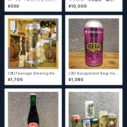
お中元、お歳暮、結婚祝い等の
選したクラフトビールをお届けし
¥300
¥10,000
贈り物やお祝いに！
ます。（10本～12本）
《浅》Teenage Brewing Res
《池》 Basqueland Begi Hau
urrection // レザレクション【ク
ndi ベヒ アウンディ
¥1,700
¥1,380
ラフトビール】