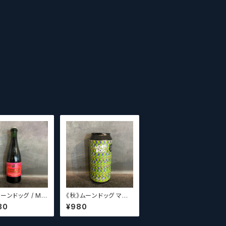
ンドッグ / Mo
《秋》ムーンドッグ マジ
og Jumping Th
ックアイPA / Moon D
30
¥980
rk 2021
og Magic Eye PA