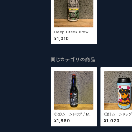
Deep Creek Brewin
g Co. Lupulin Effect
¥1,010
ディープクリーク ル
プリン エフェクト
同じカテゴリの商品
《池》ムーンドッグ / Mo
《池》ムーンドッグ / M
on Dog XII
on Dog Rescue
¥1,860
¥1,020
Stars(パッケー
イン8種からラン
発送させていた