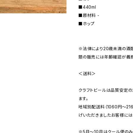
■440ml
■原材料 -
■ホップ
※法律により20歳未満の酒
類の販売には年齢確認が義務
＜送料＞
クラフトビールは品質安定の
ます。
地域別配送料（1060円～2
げいただきましたお客様には
※5月～10月はクール便の