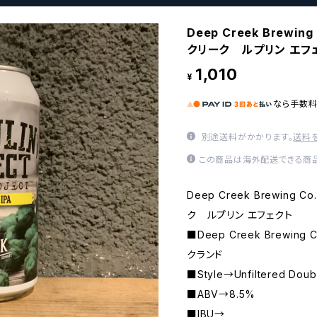
Deep Creek Brewing
クリーク ルプリン エフ
1,010
¥
なら
手数
別途送料がかかります。
送料
この商品は海外配送できる商品
Deep Creek Brewing C
ク ルプリン エフェクト
■Deep Creek Brewi
クランド
■Style→Unfiltered Doub
■ABV→8.5%
■IBU→