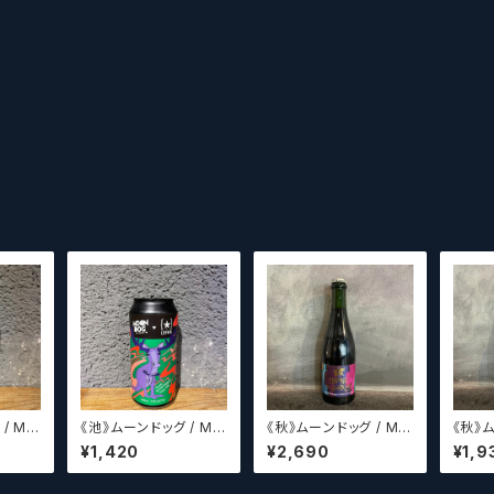
o
《池》ムーンドッグ / Mo
《秋》ムーンドッグ / Mo
《秋》ムー
 All
on Dog Mooseroo
on Dog Jumping Th
on D
¥1,420
¥2,690
¥1,9
ジデザ
e Shark 2013
e Sha
ダムに
だきま