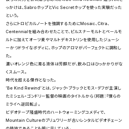
っかけは、SabroホップとVic Secretホップを使った実験だった
という。
さらにトロピカルノートを強調するためにMosaic、Citra、
Centennialを組み合わせたことで、ピルスナーモルトとペールモ
ルトに加えてオーツ麦やマルトデキストリンを使用したジューシ
ーかつドライなボディに、ホップのアロマがパーフェクトに調和し
た。
濃いオレンジ色に濁る液体は芳醇だが、飲み口はひっかかりがな
くスムース。
時代を超える傑作となった。
’Be Kind Rewind’とは、ジャック・ブラックとモス・デフが主演し
たミシェル・ゴンドリー監督の映画のタイトルから（邦題：『僕らの
ミライへ逆回転』）。
ビデオテープ隆盛時代のハートウォーミングコメディで、
Mountain Cultureのブリュワリーが古いレンタルビデオチェーン
の跡地であることも暗に示している。