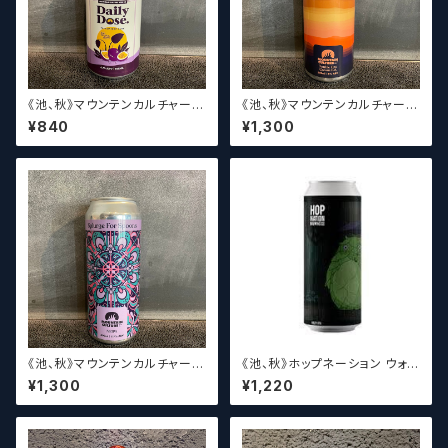
《池、秋》マウンテンカルチャー
《池、秋》マウンテンカルチャー
デイリー ドース / Mountain
デンジャーゾーン / Mountain
¥840
¥1,300
Culture Daily Dose
Culture Danger Zone
《池、秋》マウンテンカルチャー
《池、秋》ホップネーション ウォー
スプラージフォースプーンズ / M
クビトウィーンレインドロップス
¥1,300
¥1,220
ountain Culture Splurge Fo
/ Hop Nation Walk Betwee
r Spoons
n Raindrop