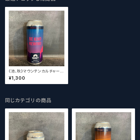
《池、秋》マウンテンカルチャー
ビーカインドリワインド / Moun
¥1,300
tain Culture Be Kind Rewin
d
同じカテゴリの商品