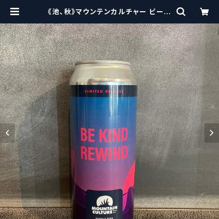
《池、秋》マウンテンカルチャー ビーカ
インドリワインド / Mountain Cult
ure Be Kind Rewind | craftbee
rscissors