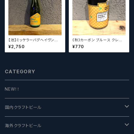
【池】ミッケラーバグヘイヴン
《秋》カーボン ブルース クレイ
ルードペッシュ Mikkeller Bag
ジーリッチルプリンズ Carbo
¥2,750
¥770
haven Ruud Peesch
n Brews Crazy rich Lupulin
s【クラフトビール】
CATEGORY
NEW！！
国内クラフトビール
UCHU BREWING -うちゅうブルーイング
海外クラフトビール