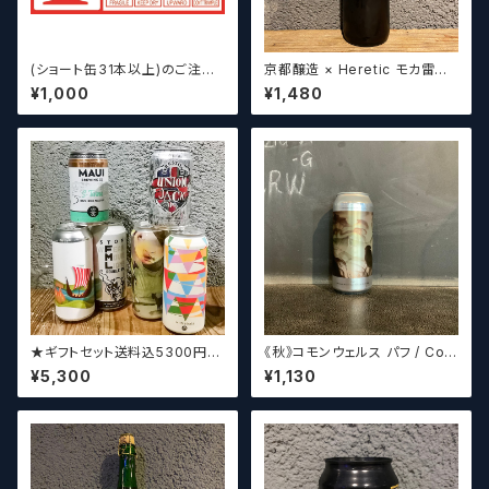
(ショート缶31本以上)のご注文
京都醸造 × Heretic モカ雷神 /
の場合いこちらをご購入くださ
Kyoto × Heretic MOCHA T
¥1,000
¥1,480
い。 【クラフトビール】
HUNDER【クラフトビールシザ
ーズ】
★ギフトセット送料込5300円★
《秋》コモンウェルス パフ / Com
（お好みに合わせて4～5本チョ
monwealth Puff 【クラフトビ
¥5,300
¥1,130
イスさせていただきます）【クラフ
ールシザーズ】
トビール】