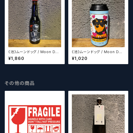
《池》ムーンドッグ / Moon Dog
《池》ムーンドッグ / Moon Dog
XII
Rescue All Stars(パッケージ
¥1,860
¥1,020
デザイン8種からランダムに発送
させていただきます。)
その他の商品