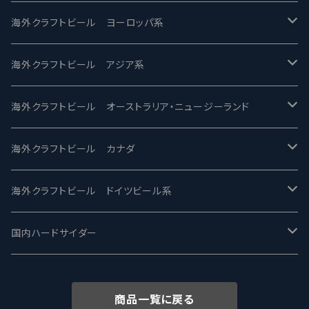
バテレ -VERTERE
Modern Times モダンタイムズ
海外クラフトビール ヨーロッパ系
2nd Story Ale Works -セカンドストーリー
Maui マウイ
UnBarred -アンバード
海外クラフトビール アジア系
ビアへるん - Beer Hearn
Toppling Goliath トップリンゴライアス
SAIREN /サイレン
gweilo-鬼佬 グウァイロ
海外クラフトビール オーストラリア・ニュージーランド
忽布古丹醸造 - HOP KOTAN
Fair State フェアステイト
ワイルドチャイルド - Wilde Child
Heart Of Darkness - ハートオブダークネス
ROCKY RIDGE - ロッキーリッジ
海外クラフトビール カナダ
ワイマーケットブルーイング Y.Market Brewing
Lagunitas ラグニタス
BrewDog Brewery - ブリュードッグ
Carbon brews -カーボン
BODRIGGY BREWING ボッドリッジー
Jackie O's ジャッキーオーズ
海外クラフトビール ドイツビール系
志賀高原ビール - SIGAKOGEN
FirestoneWalker ファイアストーン
The Flying Inn / ザ フライイング イン
TAIHU - タイフー
CO-CONSPIRATORS コ・コンスピレーターズ
Westbrook ウェストブルック
Karmeliten カーメリテン
国内ハードサイダー
OUTSIDER - アウトサイダーブルーイング
Stone ストーン
To Øl / トゥ・オール
SUNMAI - サンマイ
アーバノートブリューイング Urbanaut
HOWE SOUND ハウサウンド
Schöfferhofer シェッファーホッファー
サノバスミス / Son of the Smith
商品一覧に戻る