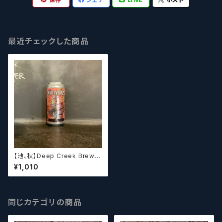
最近チェックした商品
【池、秋】Deep Creek Brewin
g Co. Antivirus ディープクリ
¥1,010
ーク アンチ ウィルス
同じカテゴリの商品