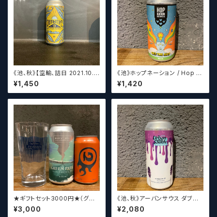
《池、秋》【空輸、詰日 2021.10.2
《池》ホップネーション / Hop N
6】ディフィニティブ エルスウェア
ation Get The Gist
¥1,450
¥1,420
/ Definitive Elsewhere
★ギフトセット3000円★（グラ
《池、秋》アーバンサウス ダブル
スセット）【クラフトビール】
スピルド ロックザボート / Urba
¥3,000
¥2,080
n South HTX Double Spille