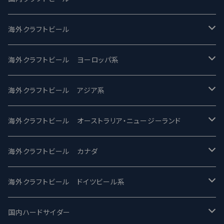
UCHU BREWING -うちゅうブルーイング
海外クラフトビール
バテレ -VERTERE
Modern Times モダンタイムズ
海外クラフトビール ヨーロッパ系
2nd Story Ale Works -セカンドストーリー
Maui マウイ
UnBarred -アンバード
海外クラフトビール アジア系
ビアへるん - Beer Hearn
Toppling Goliath トップリンゴライアス
SAIREN /サイレン
gweilo-鬼佬 グウァイロ
海外クラフトビール オーストラリア・ニュージーランド
忽布古丹醸造 - HOP KOTAN
Fair State フェアステイト
ワイルドチャイルド - Wilde Child
Heart Of Darkness - ハートオブダークネス
ROCKY RIDGE - ロッキーリッジ
海外クラフトビール カナダ
ワイマーケットブルーイング Y.Market Brewing
Lagunitas ラグニタス
BrewDog Brewery - ブリュードッグ
Carbon brews -カーボン
BODRIGGY BREWING ボッドリッジー
Jackie O's ジャッキーオーズ
海外クラフトビール ドイツビール系
志賀高原ビール - SIGAKOGEN
FirestoneWalker ファイアストーン
The Flying Inn / ザ フライイング イン
TAIHU - タイフー
CO-CONSPIRATORS コ・コンスピレーターズ
Westbrook ウェストブルック
Karmeliten カーメリテン
国内ハードサイダー