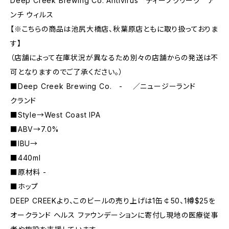
Deep Creek Brewing Co. Antivirus ディープクリーク ア
ンチ ウィルス
【※こちらの商品は池尻大橋店、秋葉原店ともに取り扱っておりま
す】
（店舗によって在庫状況が異なるため別々の店舗からの発送は不
可となりますのでご了承ください。）
■Deep Creek Brewing Co. - ／ニュージーランド
クランド
■Style→West Coast IPA
■ABV→7.0%
■IBU→
■440ml
■原材料 -
■ホップ
DEEP CREEKより、このビールの売り上げは1缶￠50、1樽$25を
オークランド ヘルス ファウンデーションに寄付し現地の医療従事