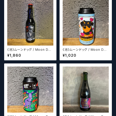
《池》ムーンドッグ / Moon Dog
《池》ムーンドッグ / Moon Dog
XII
Rescue All Stars(パッケージ
¥1,860
¥1,020
デザイン8種からランダムに発送
させていただきます。)