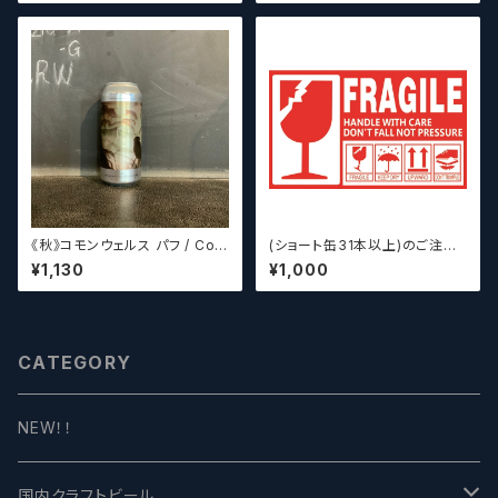
d: Rock the Boat【クラフトビ
ール】
《秋》コモンウェルス パフ / Com
(ショート缶31本以上)のご注文
monwealth Puff 【クラフトビ
の場合いこちらをご購入くださ
¥1,130
¥1,000
ールシザーズ】
い。 【クラフトビール】
CATEGORY
NEW！！
国内クラフトビール