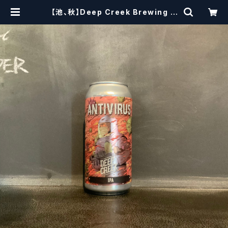
【池、秋】Deep Creek Brewing C
o. Antivirus ディープクリーク
アンチ ウィルス | craftbeersciss
ors