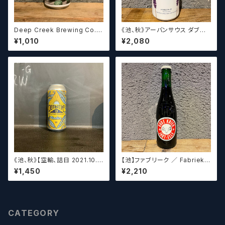
Deep Creek Brewing Co. L
《池、秋》アーバンサウス ダブル
upulin Effect ディープクリ
スピルド ロックザボート / Urba
¥1,010
¥2,080
ーク ルプリン エフェクト
n South HTX Double Spille
d: Rock the Boat【クラフトビ
ール】
《池、秋》【空輸、詰日 2021.10.2
【池】ファブリーク ／ Fabriek
6】ディフィニティブ エルスウェア
Oude Kriek Jart - Elle 37
¥1,450
¥2,210
/ Definitive Elsewhere
5ml
CATEGORY