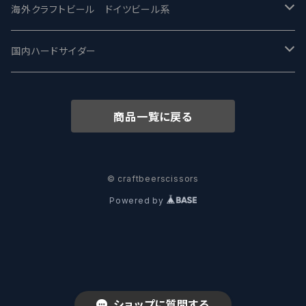
ワイマーケットブルーイング Y.Market Brewing
Lagunitas ラグニタス
BrewDog Brewery - ブリュードッグ
Carbon brews -カーボン
BODRIGGY BREWING ボッドリッジー
Jackie O's ジャッキーオーズ
海外クラフトビール ドイツビール系
志賀高原ビール - SIGAKOGEN
FirestoneWalker ファイアストーン
The Flying Inn / ザ フライイング イン
TAIHU - タイフー
CO-CONSPIRATORS コ・コンスピレーターズ
Westbrook ウェストブルック
Karmeliten カーメリテン
国内ハードサイダー
OUTSIDER - アウトサイダーブルーイング
Stone ストーン
To Øl / トゥ・オール
SUNMAI - サンマイ
アーバノートブリューイング Urbanaut
HOWE SOUND ハウサウンド
Schöfferhofer シェッファーホッファー
サノバスミス / Son of the Smith
商品一覧に戻る
箕面ビール - MINOH BEER
Mikkeller ミッケラー
Lambiek Fabriek - ファブリーク
Behemoth - ベヒーモス
Deep Creek Brewing Co.
Strathcona ストラスコナ
Früh フリュー
サンクトガーレン - Sankt Gallen
Hop Nation ホップネーション
Marble / マーブル
8 Wired エイトワイアード
ODIN BREWING オディン
Plank プランク
© craftbeerscissors
Powered by
ウェストコーストブルーイング -WCB
Brewski ブリュースキー
Buxton - バクストン
Isthmus イスムス
Electric Bicycle エレクトリックバイシクル
Tucher トゥーハー
いわて蔵ビール - IWATEKURABEER
【LHG】Left Handed Giant レフト
Omnipollo - オムニポーロ
Parrotdog パロットドッグ
Laga Biere ラガビエール
Ganstaller ゲンスタラー
大山Gビール -Daisen G Beer
Burley -バーリーオーク
Sandford Orchards - オーチャード
Dainton デイントン
LTM レ トロワ ムスクテール
ショップに質問する