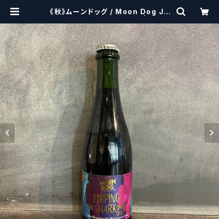
《秋》ムーンドッグ / Moon Dog Ju
mping The Shark 2013 | craft
beerscissors