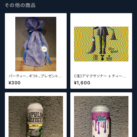
その他の商品
パーティー、ギフト、プレゼント、
《浅》アマクサソナー x ティーン
お中元、お歳暮、結婚祝い等の
エイジ x ウィッチクラフト / Am
¥300
¥1,600
贈り物やお祝いに！
akusa sonar x Teenage Br
ewing ×WITCH CRAFT Tee
n Witch 【クラフトビールシザー
ズ】