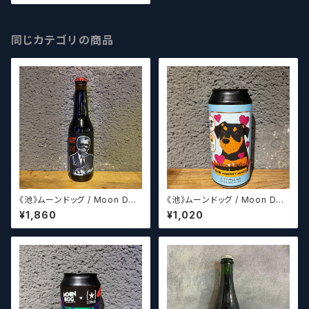
同じカテゴリの商品
《池》ムーンドッグ / Moon Dog
《池》ムーンドッグ / Moon Dog
XII
Rescue All Stars(パッケージ
¥1,860
¥1,020
デザイン8種からランダムに発送
させていただきます。)