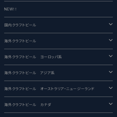
NEW！！
国内クラフトビール
UCHU BREWING -うちゅうブルーイング
海外クラフトビール
バテレ -VERTERE
Modern Times モダンタイムズ
海外クラフトビール ヨーロッパ系
2nd Story Ale Works -セカンドストーリー
Maui マウイ
UnBarred -アンバード
海外クラフトビール アジア系
ビアへるん - Beer Hearn
Toppling Goliath トップリンゴライアス
SAIREN /サイレン
gweilo-鬼佬 グウァイロ
海外クラフトビール オーストラリア・ニュージーランド
忽布古丹醸造 - HOP KOTAN
Fair State フェアステイト
ワイルドチャイルド - Wilde Child
Heart Of Darkness - ハートオブダークネス
ROCKY RIDGE - ロッキーリッジ
海外クラフトビール カナダ