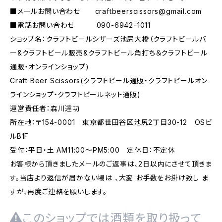
■メールお問い合わせ
craftbeerscissors@gmail.com
■電話お問い合わせ 090-6942ｰ1011
ショップ名：クラフトビールシザーズ池尻大橋（クラフトビールバ
ー&クラフトビール販売&クラフトビール角打ち＆クラフトビール
通販・オンラインショップ)
Craft Beer Scissors(クラフトビール通販・クラフトビールオン
ラインショップ・クラフトビールネット通販)
運営責任者：森川達功
所在地：〒154-0001 東京都世田谷区池尻2丁目30-12 OSビ
ルB1F
受付：平日・土 AM11:00～PM5:00 定休日：不定休
お客様から頂きましたメールのご返事は、2日以内にさせて頂きま
す。当店より返信が届かない場は 、大変 お手数をお掛け致し ま
すが、再度ご連絡を願いします。
このショップでは酒類を取り扱って