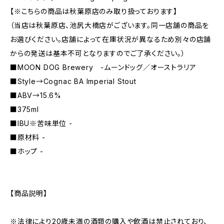
【※こちらの商品は秋葉原店のみ取り扱っております】
（当店は秋葉原店、池尻大橋店がございます。同一店舗の商品を
お選びください。店舗によって在庫状況が異なるため別々の店舗
からの発送は基本不可となりますのでご了承ください。）
■MOON DOG Brewery -ムーンドッグ／オーストラリア
■Style→Cognac BA Imperial Stout
■ABV→15.6%
■375ml
■IBU※苦味単位 -
■原材料 -
■ホップ -
【商品説明】
※法律により20歳未満の酒類の購入や飲酒は禁止されており、