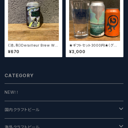
《池、秋》Derailleur Brew Wor
★ギフトセット3000円★（グラ
ks ANONYMOUS BREWH
スセット）【クラフトビール】
¥670
¥3,000
OLIC FOUNDATION ディ
レイラブリューワークス
CATEGORY
NEW！！
国内クラフトビール
UCHU BREWING -うちゅうブルーイング
海外クラフトビール