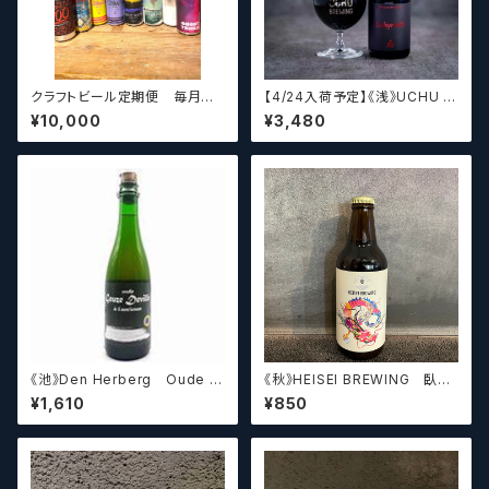
クラフトビール定期便 毎月厳
【4/24入荷予定】《浅》UCHU B
選したクラフトビールをお届けし
REWING LabyrinthN【クラフト
¥10,000
¥3,480
ます。（10本～12本）
ビール】
《池》Den Herberg Oude G
《秋》HEISEI BREWING 臥龍
euze Deville a L'acienne
長生(がりゅうちょうせい)アメリ
¥1,610
¥850
デンヘルベルグ
カンペールエール【クラフトビー
ル】