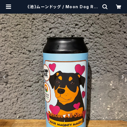
《池》ムーンドッグ / Moon Dog Res
cue All Stars(パッケージデザイン
8種からランダムに発送させていただ
きます。) | craftbeerscissors