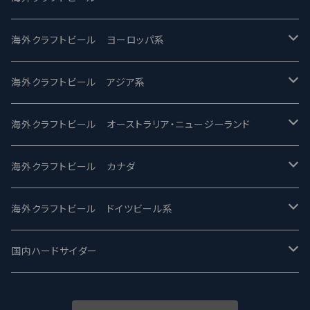
バテレ -VERTERE
Modern Times モダンタイムズ
海外クラフトビール ヨーロッパ系
2nd Story Ale Works -セカンドストーリー
Maui マウイ
UnBarred -アンバード
海外クラフトビール アジア系
ビアへるん - Beer Hearn
Toppling Goliath トップリンゴライアス
SAIREN /サイレン
gweilo-鬼佬 グウァイロ
海外クラフトビール オーストラリア・ニュージーランド
忽布古丹醸造 - HOP KOTAN
Fair State フェアステイト
ワイルドチャイルド - Wilde Child
Heart Of Darkness - ハートオブダークネス
ROCKY RIDGE - ロッキーリッジ
海外クラフトビール カナダ
ワイマーケットブルーイング Y.Market Brewing
Lagunitas ラグニタス
BrewDog Brewery - ブリュードッグ
Carbon brews -カーボン
BODRIGGY BREWING ボッドリッジー
Jackie O's ジャッキーオーズ
海外クラフトビール ドイツビール系
志賀高原ビール - SIGAKOGEN
FirestoneWalker ファイアストーン
The Flying Inn / ザ フライイング イン
TAIHU - タイフー
CO-CONSPIRATORS コ・コンスピレーターズ
Westbrook ウェストブルック
Karmeliten カーメリテン
国内ハードサイダー
OUTSIDER - アウトサイダーブルーイング
Stone ストーン
To Øl / トゥ・オール
SUNMAI - サンマイ
アーバノートブリューイング Urbanaut
HOWE SOUND ハウサウンド
Schöfferhofer シェッファーホッファー
サノバスミス / Son of the Smith