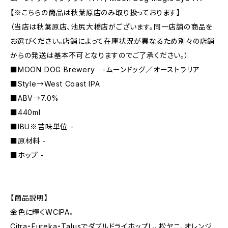
【※こちらの商品は秋葉原店のみ取り扱っております】
（当店は秋葉原店、池尻大橋店がございます。同一店舗の商品を
お選びください。店舗によって在庫状況が異なるため別々の店舗
からの発送は基本不可となりますのでご了承ください。）
■MOON DOG Brewery -ムーンドッグ／オーストラリア
■Style→West Coast IPA
■ABV→7.0%
■440ml
■IBU※苦味単位 -
■原材料 -
■ホップ -
【商品説明】
金色に輝くWCIPA。
Citra・Eureka・Talusでダブルドライホップし、松ヤニ、オレンジ