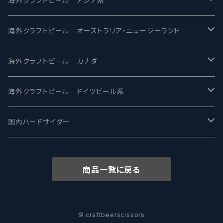
海外クラフトビール アジア系
ビアへるん - Beer Hearn
Toppling Goliath トップリンゴライアス
SAIREN /サイレン
gweilo-鬼佬 グウァイロ
海外クラフトビール オーストラリア・ニュージーランド
忽布古丹醸造 - HOP KOTAN
Fair State フェアステイト
ワイルドチャイルド - Wilde Child
Heart Of Darkness - ハートオブダークネス
ROCKY RIDGE - ロッキーリッジ
海外クラフトビール カナダ
ワイマーケットブルーイング Y.Market Brewing
Lagunitas ラグニタス
BrewDog Brewery - ブリュードッグ
Carbon brews -カーボン
BODRIGGY BREWING ボッドリッジー
Jackie O's ジャッキーオーズ
海外クラフトビール ドイツビール系
志賀高原ビール - SIGAKOGEN
FirestoneWalker ファイアストーン
The Flying Inn / ザ フライイング イン
TAIHU - タイフー
CO-CONSPIRATORS コ・コンスピレーターズ
Westbrook ウェストブルック
Karmeliten カーメリテン
国内ハードサイダー
OUTSIDER - アウトサイダーブルーイング
Stone ストーン
To Øl / トゥ・オール
SUNMAI - サンマイ
アーバノートブリューイング Urbanaut
HOWE SOUND ハウサウンド
Schöfferhofer シェッファーホッファー
サノバスミス / Son of the Smith
商品一覧に戻る
箕面ビール - MINOH BEER
Mikkeller ミッケラー
Lambiek Fabriek - ファブリーク
Behemoth - ベヒーモス
Deep Creek Brewing Co.
Strathcona ストラスコナ
Früh フリュー
サンクトガーレン - Sankt Gallen
Hop Nation ホップネーション
Marble / マーブル
8 Wired エイトワイアード
ODIN BREWING オディン
Plank プランク
© craftbeerscissors