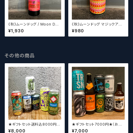
《秋》ムーンドッグ / Moon Dog
《秋》ムーンドッグ マジックアイP
Jumping The Shark 2021
A II / Moon Dog Magic Eye
¥1,930
¥980
PA II
その他の商品
★ギフトセット送料込8000円★
★ギフトセット7000円★（お好
（お好みに合わせて高価なビー
みに合わせて5～8本チョイスさ
¥8,000
¥7,000