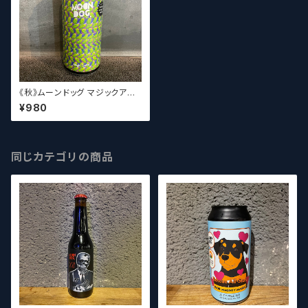
《秋》ムーンドッグ マジックアイP
A / Moon Dog Magic Eye P
¥980
A
同じカテゴリの商品