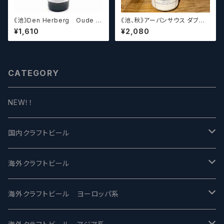
《池》Den Herberg Oude G
《池、秋》アーバンサウス ダブル
euze Deville a L'acienne
スピルド ロックザボート / Urba
¥1,610
¥2,080
デンヘルベルグ
n South HTX Double Spille
d: Rock the Boat【クラフトビ
ール】
CATEGORY
NEW！！
国内クラフトビール
UCHU BREWING -うちゅうブルーイング
海外クラフトビール
バテレ -VERTERE
Modern Times モダンタイムズ
海外クラフトビール ヨーロッパ系
2nd Story Ale Works -セカンドストーリー
Maui マウイ
UnBarred -アンバード