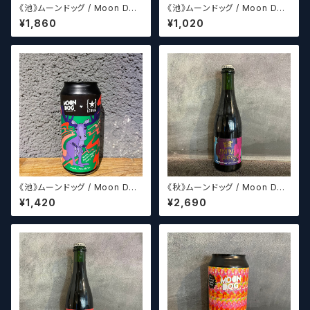
《池》ムーンドッグ / Moon Dog
《池》ムーンドッグ / Moon Dog
XII
Rescue All Stars(パッケージ
¥1,860
¥1,020
デザイン8種からランダムに発送
させていただきます。)
《池》ムーンドッグ / Moon Dog
《秋》ムーンドッグ / Moon Dog
Mooseroo
Jumping The Shark 2013
¥1,420
¥2,690