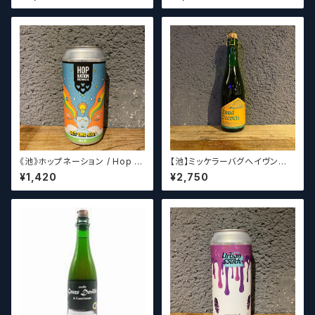
ルも含めて5～6本チョイスさせ
せていただきます）【クラフトビー
ていただきます）【クラフトビー
ル】
ル】
《池》ホップネーション / Hop N
【池】ミッケラーバグヘイヴン
ation Get The Gist
ルードペッシュ Mikkeller Bag
¥1,420
¥2,750
haven Ruud Peesch