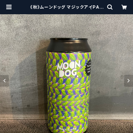
《秋》ムーンドッグ マジックアイPA /
Moon Dog Magic Eye PA | craf
tbeerscissors