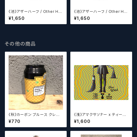
《池》アザーハーフ / Other Hal
《池》アザーハーフ / Other Hal
f Double Simcoe Daydrea
f Citra + Nelson 【クラフトビ
¥1,650
¥1,650
m 【クラフトビールシザーズ】
ールシザーズ】
その他の商品
《秋》カーボン ブルース クレイ
《浅》アマクサソナー x ティーン
ジーリッチルプリンズ Carbo
エイジ x ウィッチクラフト / Am
¥770
¥1,600
n Brews Crazy rich Lupulin
akusa sonar x Teenage Br
s【クラフトビール】
ewing ×WITCH CRAFT Tee
n Witch 【クラフトビールシザー