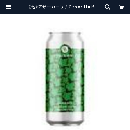
《池》アザーハーフ / Other Half Br
ewing Dank Ivy【クラフトビールシ
ザーズ】 | craftbeerscissors