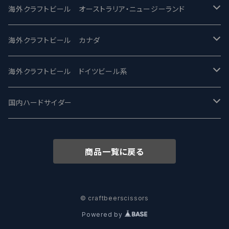
ビアへるん - Beer Hearn
Toppling Goliath トップリンゴライアス
SAIREN /サイレン
gweilo-鬼佬 グウァイロ
海外クラフトビール オーストラリア・ニュージーランド
忽布古丹醸造 - HOP KOTAN
Fair State フェアステイト
ワイルドチャイルド - Wilde Child
Heart Of Darkness - ハートオブダークネス
ROCKY RIDGE - ロッキーリッジ
海外クラフトビール カナダ
ワイマーケットブルーイング Y.Market Brewing
Lagunitas ラグニタス
BrewDog Brewery - ブリュードッグ
Carbon brews -カーボン
BODRIGGY BREWING ボッドリッジー
Jackie O's ジャッキーオーズ
海外クラフトビール ドイツビール系
志賀高原ビール - SIGAKOGEN
FirestoneWalker ファイアストーン
The Flying Inn / ザ フライイング イン
TAIHU - タイフー
CO-CONSPIRATORS コ・コンスピレーターズ
Westbrook ウェストブルック
Karmeliten カーメリテン
国内ハードサイダー
OUTSIDER - アウトサイダーブルーイング
Stone ストーン
To Øl / トゥ・オール
SUNMAI - サンマイ
アーバノートブリューイング Urbanaut
HOWE SOUND ハウサウンド
Schöfferhofer シェッファーホッファー
サノバスミス / Son of the Smith
商品一覧に戻る
箕面ビール - MINOH BEER
Mikkeller ミッケラー
Lambiek Fabriek - ファブリーク
Behemoth - ベヒーモス
Deep Creek Brewing Co.
Strathcona ストラスコナ
Früh フリュー
サンクトガーレン - Sankt Gallen
Hop Nation ホップネーション
Marble / マーブル
8 Wired エイトワイアード
ODIN BREWING オディン
Plank プランク
© craftbeerscissors
Powered by
ウェストコーストブルーイング -WCB
Brewski ブリュースキー
Buxton - バクストン
Isthmus イスムス
Electric Bicycle エレクトリックバイシクル
Tucher トゥーハー