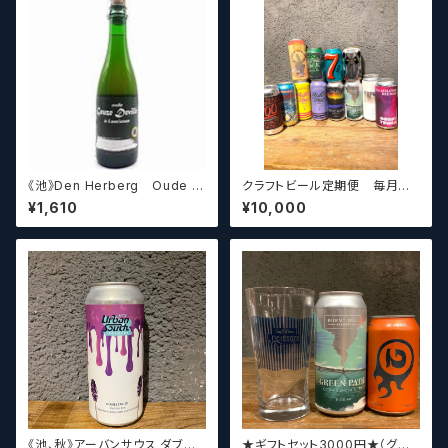
ズ】
《池》Den Herberg Oude G
クラフトビール定期便 毎月厳
euze Deville a L'acienne
選したクラフトビールをお届けし
¥1,610
¥10,000
デンヘルベルグ
ます。（10本～12本）
《池、秋》アーバンサウス ダブル
★ギフトセット3000円★（グラ