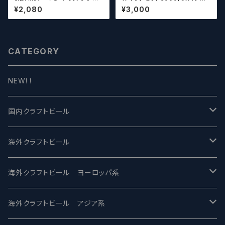
スピルド ロックザボート / Urba
スセット）【クラフトビール】
¥2,080
¥3,000
n South HTX Double Spille
d: Rock the Boat【クラフトビ
ール】
CATEGORY
NEW！！
国内クラフトビール
UCHU BREWING -うちゅうブルーイング
海外クラフトビール
バテレ -VERTERE
Modern Times モダンタイムズ
海外クラフトビール ヨーロッパ系
2nd Story Ale Works -セカンドストーリー
Maui マウイ
UnBarred -アンバード
海外クラフトビール アジア系