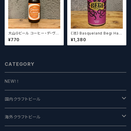
大山Gビール コーヒー・デ・ヴァ
《池》 Basqueland Begi Hau
イス【クラフトビール】
ndi ベヒ アウンディ
¥770
¥1,380
CATEGORY
NEW！！
国内クラフトビール
UCHU BREWING -うちゅうブルーイング
海外クラフトビール