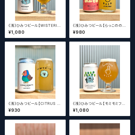
《浅》ひみつビール【WISTERIA】
《浅》ひみつビール【らっこののみ
／ ウィステリア
もの情熱パッション味】
¥1,080
¥980
《浅》ひみつビール【CITRUS G
《浅》ひみつビール【モミモミフェ
RISETTE】/ シトラスグリゼッ
ンネルパーク】
¥930
¥1,080
ト