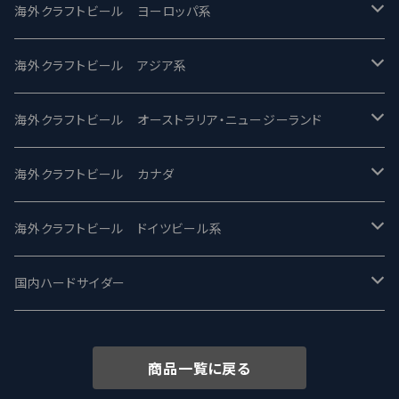
バテレ -VERTERE
Modern Times モダンタイムズ
海外クラフトビール ヨーロッパ系
2nd Story Ale Works -セカンドストーリー
Maui マウイ
UnBarred -アンバード
海外クラフトビール アジア系
ビアへるん - Beer Hearn
Toppling Goliath トップリンゴライアス
SAIREN /サイレン
gweilo-鬼佬 グウァイロ
海外クラフトビール オーストラリア・ニュージーランド
忽布古丹醸造 - HOP KOTAN
Fair State フェアステイト
ワイルドチャイルド - Wilde Child
Heart Of Darkness - ハートオブダークネス
ROCKY RIDGE - ロッキーリッジ
海外クラフトビール カナダ
ワイマーケットブルーイング Y.Market Brewing
Lagunitas ラグニタス
BrewDog Brewery - ブリュードッグ
Carbon brews -カーボン
BODRIGGY BREWING ボッドリッジー
Jackie O's ジャッキーオーズ
海外クラフトビール ドイツビール系
志賀高原ビール - SIGAKOGEN
FirestoneWalker ファイアストーン
The Flying Inn / ザ フライイング イン
TAIHU - タイフー
CO-CONSPIRATORS コ・コンスピレーターズ
Westbrook ウェストブルック
Karmeliten カーメリテン
国内ハードサイダー
OUTSIDER - アウトサイダーブルーイング
Stone ストーン
To Øl / トゥ・オール
SUNMAI - サンマイ
アーバノートブリューイング Urbanaut
HOWE SOUND ハウサウンド
Schöfferhofer シェッファーホッファー
サノバスミス / Son of the Smith
商品一覧に戻る
箕面ビール - MINOH BEER
Mikkeller ミッケラー
Lambiek Fabriek - ファブリーク
Behemoth - ベヒーモス
Deep Creek Brewing Co.
Strathcona ストラスコナ
Früh フリュー