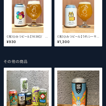
《浅》ひみつビール【1638】/ い
《浅》ひみつビール【うれシーサ
ちろくさんぱち
ー】
¥930
¥1,300
その他の商品