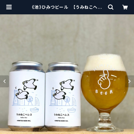
《池》ひみつビール 【うみねこヘレ
ス】 | craftbeerscissors