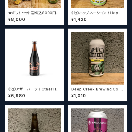
★ギフトセット送料込8000円★
《池》ホップネーション / Hop N
（お好みに合わせて高価なビー
ation Get The Gist
¥8,000
¥1,420
ルも含めて5～6本チョイスさせ
ていただきます）【クラフトビー
ル】
《池》アザーハーフ / Other Hal
Deep Creek Brewing Co. L
f Brewing Triple Drupe【ク
upulin Effect ディープクリ
¥6,980
¥1,010
ラフトビールシザーズ】
ーク ルプリン エフェクト