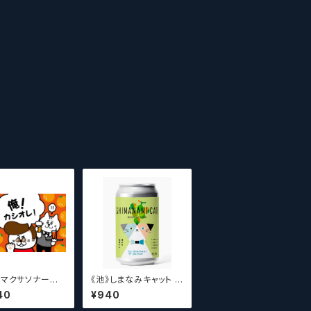
アマクサソナー
《池》しまなみキャット マ
/ Amakus
スカットアイスクリーム
40
¥940
nar beer 【クラフ
【クラフトビールシザー
ルシザーズ】
ズ】