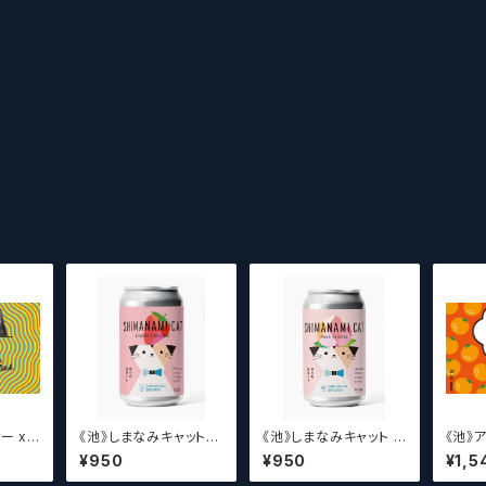
ー x
《池》しまなみキャット
《池》しまなみキャット ピ
《池》
 ウィッ
ストロベリーアイスクリ
ーチアイスクリーム 【ク
俺!カシオレ! 
¥950
¥950
¥1,5
kusa
ーム 【クラフトビールシ
ラフトビールシザーズ】
a so
ge Br
ザーズ】
トビー