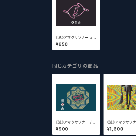
《池》アマクサソナー x
トートピア x ウィッチク
¥950
ラフト 移転フォビア / A
makusa sonar x Tot
opia ×WITCH CRAF
T Itenphobia【クラフ
トビールシザーズ】
同じカテゴリの商品
《浅》アマクサソナー / A
《浅》アマクサソナ
makusa sonar MAGI
ティーンエイジ x
¥900
¥1,600
C CIRCLE 【クラフトビ
チクラフト / Ama
ールシザーズ】
sonar x Teena