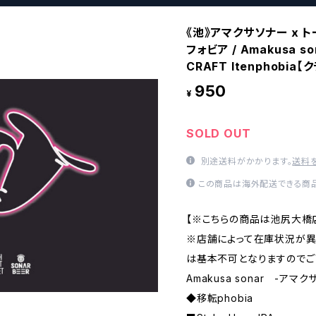
《池》アマクサソナー x ト
フォビア / Amakusa son
CRAFT Itenphobi
950
¥
SOLD OUT
別途送料がかかります。
送料
この商品は海外配送できる商品
【※こちらの商品は池尻大橋
※店舗によって在庫状況が
は基本不可となりますのでご
Amakusa sonar -アマ
◆移転phobia