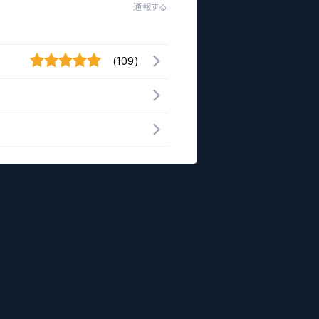
通報する
(109)