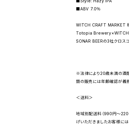
■Style: Hazy IPA
■ABV 7.0％
WITCH CRAFT MARKE
Totopia Brewery×WIT
SONAR BEERの3社クロスコラ
※法律により20歳未満の酒
類の販売には年齢確認が義務
＜送料＞
地域別配送料（990円～22
げいただきましたお客様には