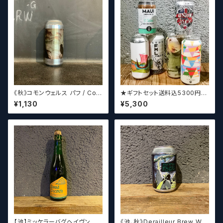
《秋》コモンウェルス パフ / Com
★ギフトセット送料込5300円★
monwealth Puff 【クラフトビ
（お好みに合わせて4～5本チョ
¥1,130
¥5,300
ールシザーズ】
イスさせていただきます）【クラフ
トビール】
【池】ミッケラーバグヘイヴン
《池、秋》Derailleur Brew Wor