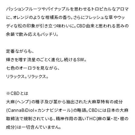
パッションフルーツやパイナップルを思わせるトロピカルなアロマ
に、オレンジのような柑橘系の香り。さらにフレッシュな草やウッ
ディな松の印象が引き立つ味わいに。CBD由来と思われる苦みの
余韻で飲み応えもバッチリ。
定番ながらも、
輝きを増す流星のごとく進化し続けるSW。
七色のオーロラを見ながら、
リラックス。リラックス。
※CBDとは
大麻(ヘンプ)の種子及び茎から抽出された大麻草特有の成分
(CannaBiDiol=カンナビジオール)の略語。CBDには日本の大麻
取締法で規制されている、精神作用の高いTHC(麻の葉・花・根の
成分)は一切含んでいません。