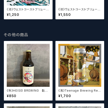
《池》ウェストコーストブリューイ
《池》ウェストコーストブリューイ
ング / West Coast ( WCB ) H
ング / West Coast ( WCB )
¥1,250
¥1,550
op Wave【クラフトビール】
MONONOKE DANCE【クラフ
トビール】
その他の商品
《秋》HEISEI BREWING 臥龍
《浅》Teenage Brewing Res
長生(がりゅうちょうせい)アメリ
urrection // レザレクション【ク
¥850
¥1,700
カンペールエール【クラフトビー
ラフトビール】
ル】