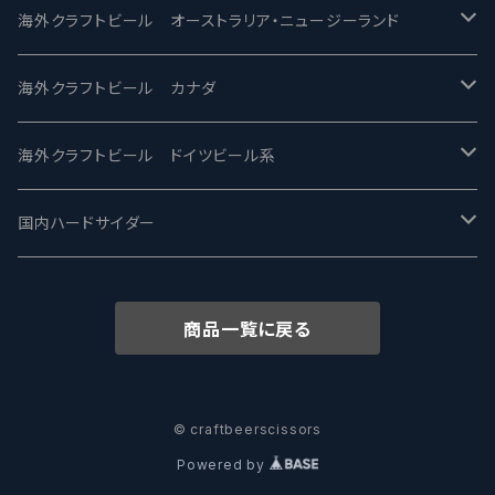
ビアへるん - Beer Hearn
Toppling Goliath トップリンゴライアス
SAIREN /サイレン
gweilo-鬼佬 グウァイロ
海外クラフトビール オーストラリア・ニュージーランド
忽布古丹醸造 - HOP KOTAN
Fair State フェアステイト
ワイルドチャイルド - Wilde Child
Heart Of Darkness - ハートオブダークネス
ROCKY RIDGE - ロッキーリッジ
海外クラフトビール カナダ
ワイマーケットブルーイング Y.Market Brewing
Lagunitas ラグニタス
BrewDog Brewery - ブリュードッグ
Carbon brews -カーボン
BODRIGGY BREWING ボッドリッジー
Jackie O's ジャッキーオーズ
海外クラフトビール ドイツビール系
志賀高原ビール - SIGAKOGEN
FirestoneWalker ファイアストーン
The Flying Inn / ザ フライイング イン
TAIHU - タイフー
CO-CONSPIRATORS コ・コンスピレーターズ
Westbrook ウェストブルック
Karmeliten カーメリテン
国内ハードサイダー
OUTSIDER - アウトサイダーブルーイング
Stone ストーン
To Øl / トゥ・オール
SUNMAI - サンマイ
アーバノートブリューイング Urbanaut
HOWE SOUND ハウサウンド
Schöfferhofer シェッファーホッファー
サノバスミス / Son of the Smith
商品一覧に戻る
箕面ビール - MINOH BEER
Mikkeller ミッケラー
Lambiek Fabriek - ファブリーク
Behemoth - ベヒーモス
Deep Creek Brewing Co.
Strathcona ストラスコナ
Früh フリュー
サンクトガーレン - Sankt Gallen
Hop Nation ホップネーション
Marble / マーブル
8 Wired エイトワイアード
ODIN BREWING オディン
Plank プランク
© craftbeerscissors
Powered by
ウェストコーストブルーイング -WCB
Brewski ブリュースキー
Buxton - バクストン
Isthmus イスムス
Electric Bicycle エレクトリックバイシクル
Tucher トゥーハー