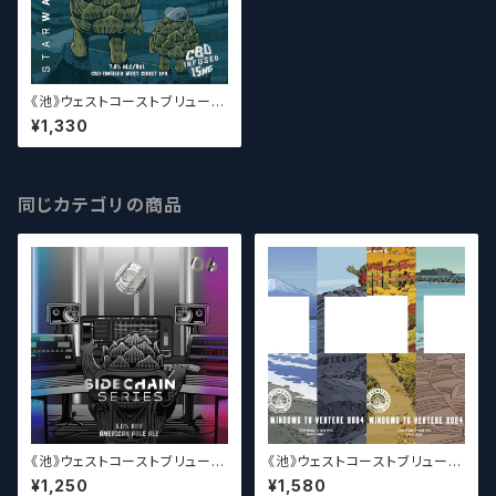
《池》ウェストコーストブリューイ
ング / West Coast ( WCB ) S
¥1,330
tarwatcher CBD【クラフトビー
ル】
同じカテゴリの商品
《池》ウェストコーストブリューイ
《池》ウェストコーストブリューイ
ング / West Coast ( WCB ) S
ング / West Coast ( WCB )
¥1,250
¥1,580
idechain Series 06【クラフト
Windows to VERTERE 202