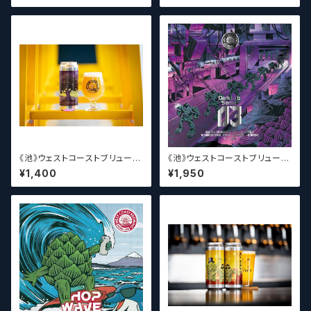
ビール】
4【クラフトビール】
《池》ウェストコーストブリューイ
《池》ウェストコーストブリューイ
ング / West Coast ( WCB ) T
ング / West Coast ( WCB ) D
¥1,400
¥1,950
he Lupulin Tree【クラフトビー
ark Lab Series 03【クラフト
ル】
ビール】