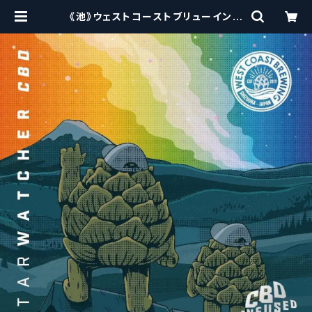
《池》ウェストコーストブリューイング
/ West Coast ( WCB ) Starwat
cher CBD【クラフトビール】 | craf
tbeerscissors