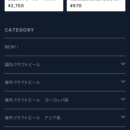
ルードペッシュ Mikkeller Bag
ks ANONYMOUS BREWH
¥2,750
¥670
haven Ruud Peesch
OLIC FOUNDATION ディ
レイラブリューワークス
CATEGORY
NEW！！
国内クラフトビール
UCHU BREWING -うちゅうブルーイング
海外クラフトビール
バテレ -VERTERE
Modern Times モダンタイムズ
海外クラフトビール ヨーロッパ系
2nd Story Ale Works -セカンドストーリー
Maui マウイ
UnBarred -アンバード
海外クラフトビール アジア系