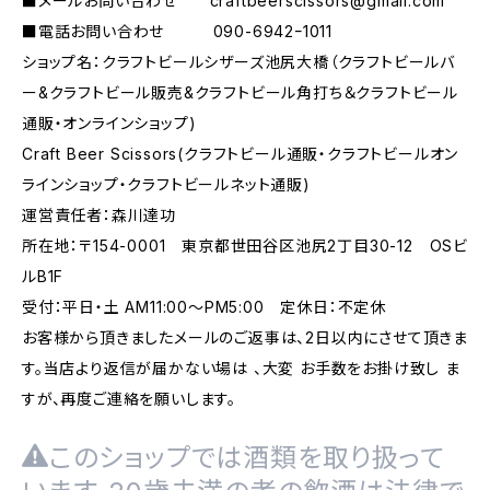
■メールお問い合わせ
craftbeerscissors@gmail.com
■電話お問い合わせ 090-6942ｰ1011
ショップ名：クラフトビールシザーズ池尻大橋（クラフトビールバ
ー&クラフトビール販売&クラフトビール角打ち＆クラフトビール
通販・オンラインショップ)
Craft Beer Scissors(クラフトビール通販・クラフトビールオン
ラインショップ・クラフトビールネット通販)
運営責任者：森川達功
所在地：〒154-0001 東京都世田谷区池尻2丁目30-12 OSビ
ルB1F
受付：平日・土 AM11:00～PM5:00 定休日：不定休
お客様から頂きましたメールのご返事は、2日以内にさせて頂きま
す。当店より返信が届かない場は 、大変 お手数をお掛け致し ま
すが、再度ご連絡を願いします。
このショップでは酒類を取り扱って