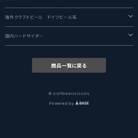
ワイマーケットブルーイング Y.Market Brewing
Lagunitas ラグニタス
BrewDog Brewery - ブリュードッグ
Carbon brews -カーボン
BODRIGGY BREWING ボッドリッジー
Jackie O's ジャッキーオーズ
海外クラフトビール ドイツビール系
志賀高原ビール - SIGAKOGEN
FirestoneWalker ファイアストーン
The Flying Inn / ザ フライイング イン
TAIHU - タイフー
CO-CONSPIRATORS コ・コンスピレーターズ
Westbrook ウェストブルック
Karmeliten カーメリテン
国内ハードサイダー
OUTSIDER - アウトサイダーブルーイング
Stone ストーン
To Øl / トゥ・オール
SUNMAI - サンマイ
アーバノートブリューイング Urbanaut
HOWE SOUND ハウサウンド
Schöfferhofer シェッファーホッファー
サノバスミス / Son of the Smith
商品一覧に戻る
箕面ビール - MINOH BEER
Mikkeller ミッケラー
Lambiek Fabriek - ファブリーク
Behemoth - ベヒーモス
Deep Creek Brewing Co.
Strathcona ストラスコナ
Früh フリュー
サンクトガーレン - Sankt Gallen
Hop Nation ホップネーション
Marble / マーブル
8 Wired エイトワイアード
ODIN BREWING オディン
Plank プランク
© craftbeerscissors
Powered by
ウェストコーストブルーイング -WCB
Brewski ブリュースキー
Buxton - バクストン
Isthmus イスムス
Electric Bicycle エレクトリックバイシクル
Tucher トゥーハー
いわて蔵ビール - IWATEKURABEER
【LHG】Left Handed Giant レフト
Omnipollo - オムニポーロ
Parrotdog パロットドッグ
Laga Biere ラガビエール
Ganstaller ゲンスタラー