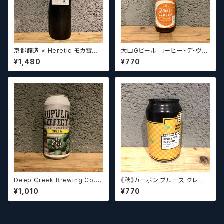
京都醸造 × Heretic モカ雷神 /
大山Gビール コーヒー・デ・ヴァ
Kyoto × Heretic MOCHA T
イス【クラフトビール】
¥1,480
¥770
HUNDER【クラフトビールシザ
ーズ】
Deep Creek Brewing Co. L
《秋》カーボン ブルース クレイ
upulin Effect ディープクリ
ジーリッチルプリンズ Carbo
¥1,010
¥770
ーク ルプリン エフェクト
n Brews Crazy rich Lupulin
s【クラフトビール】