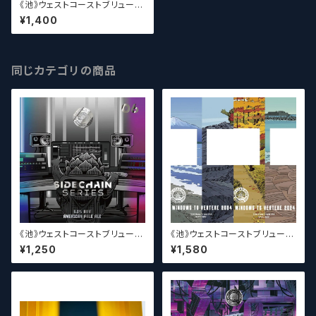
《池》ウェストコーストブリューイ
ング / West Coast ( WCB ) F
¥1,400
ull Hop Alchemist v37【クラ
フトビール】
同じカテゴリの商品
《池》ウェストコーストブリューイ
《池》ウェストコーストブリューイ
ング / West Coast ( WCB ) S
ング / West Coast ( WCB )
¥1,250
¥1,580
idechain Series 06【クラフト
Windows to VERTERE 202
ビール】
4【クラフトビール】