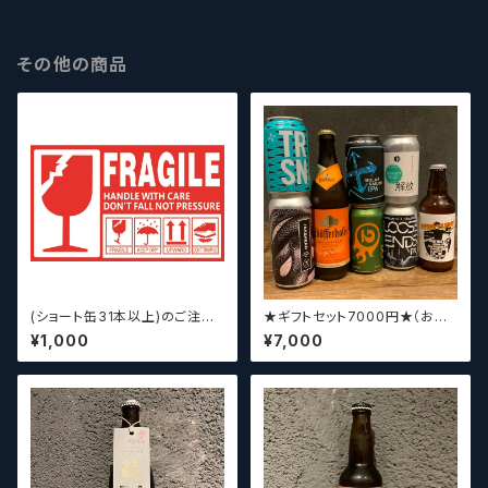
その他の商品
(ショート缶31本以上)のご注文
★ギフトセット7000円★（お好
の場合いこちらをご購入くださ
みに合わせて5～8本チョイスさ
¥1,000
¥7,000
い。 【クラフトビール】
せていただきます）【クラフトビー
ル】