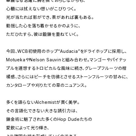
華麗なる活躍に胸を撫でおろしながらも、
心髄には拭えない想いがこびりつく。
光が当たれば影ができ、表があれば裏もある。
動揺した心を落ち着かせるかのように、
ただひたすら、彼は鍛錬を重ねていく。
今回、WCB初使用のホップ“Audacia”をドライホップに採用し、
MotuekaやNelson Sauvinと組み合わせ。マンゴーやパイナッ
プルを連想するトロピカルな風味に続き、グレープフルーツの柑
橘感、さらにはピーチを彷彿とさせるストーンフルーツの甘みに、
カンタロープや刈りたての草のニュアンス。
多くを語らないAlchemistが貫く美学。
その言語化できない大きな誘引力は、
錬金術に魅了された多くのHop Dudeたちの
愛飲によって光り輝き、