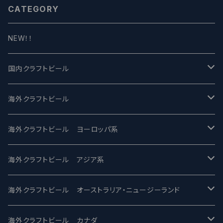
CATEGORY
NEW！！
国内クラフトビール
UCHU BREWING -うちゅうブルーイング
海外クラフトビール
バテレ -VERTERE
Modern Times モダンタイムズ
海外クラフトビール ヨーロッパ系
2nd Story Ale Works -セカンドストーリー
Maui マウイ
UnBarred -アンバード
海外クラフトビール アジア系
ビアへるん - Beer Hearn
Toppling Goliath トップリンゴライアス
SAIREN /サイレン
gweilo-鬼佬 グウァイロ
海外クラフトビール オーストラリア・ニュージーランド
忽布古丹醸造 - HOP KOTAN
Fair State フェアステイト
ワイルドチャイルド - Wilde Child
Heart Of Darkness - ハートオブダークネス
ROCKY RIDGE - ロッキーリッジ
海外クラフトビール カナダ