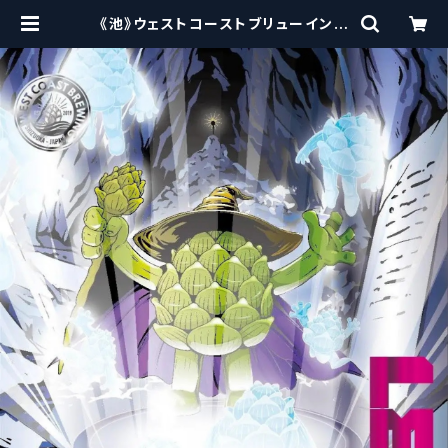
《池》ウェストコーストブリューイング
/ West Coast ( WCB ) Full Hop
Alchemist v37【クラフトビール】 |
craftbeerscissors