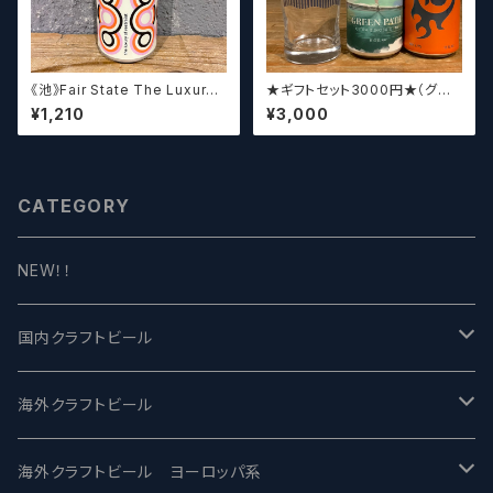
《池》Fair State The Luxury
★ギフトセット3000円★（グラ
of Restraint / フェアステイト
スセット）【クラフトビール】
¥1,210
¥3,000
ザ ラグジュアリー オブ リストレ
イント【クラフトビールシザーズ】
CATEGORY
NEW！！
国内クラフトビール
UCHU BREWING -うちゅうブルーイング
海外クラフトビール
バテレ -VERTERE
Modern Times モダンタイムズ
海外クラフトビール ヨーロッパ系