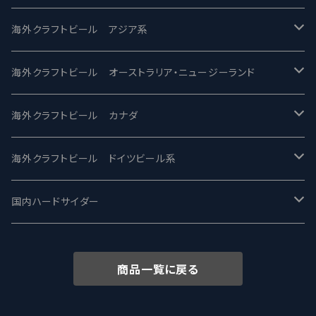
2nd Story Ale Works -セカンドストーリー
Maui マウイ
UnBarred -アンバード
海外クラフトビール アジア系
ビアへるん - Beer Hearn
Toppling Goliath トップリンゴライアス
SAIREN /サイレン
gweilo-鬼佬 グウァイロ
海外クラフトビール オーストラリア・ニュージーランド
忽布古丹醸造 - HOP KOTAN
Fair State フェアステイト
ワイルドチャイルド - Wilde Child
Heart Of Darkness - ハートオブダークネス
ROCKY RIDGE - ロッキーリッジ
海外クラフトビール カナダ
ワイマーケットブルーイング Y.Market Brewing
Lagunitas ラグニタス
BrewDog Brewery - ブリュードッグ
Carbon brews -カーボン
BODRIGGY BREWING ボッドリッジー
Jackie O's ジャッキーオーズ
海外クラフトビール ドイツビール系
志賀高原ビール - SIGAKOGEN
FirestoneWalker ファイアストーン
The Flying Inn / ザ フライイング イン
TAIHU - タイフー
CO-CONSPIRATORS コ・コンスピレーターズ
Westbrook ウェストブルック
Karmeliten カーメリテン
国内ハードサイダー
OUTSIDER - アウトサイダーブルーイング
Stone ストーン
To Øl / トゥ・オール
SUNMAI - サンマイ
アーバノートブリューイング Urbanaut
HOWE SOUND ハウサウンド
Schöfferhofer シェッファーホッファー
サノバスミス / Son of the Smith
商品一覧に戻る
箕面ビール - MINOH BEER
Mikkeller ミッケラー
Lambiek Fabriek - ファブリーク
Behemoth - ベヒーモス
Deep Creek Brewing Co.
Strathcona ストラスコナ
Früh フリュー