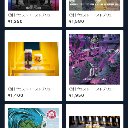
《池》ウェストコーストブリューイ
《池》ウェストコーストブリューイ
ング / West Coast ( WCB ) S
ング / West Coast ( WCB )
¥1,250
¥1,580
idechain Series 06【クラフト
Windows to VERTERE 202
ビール】
4【クラフトビール】
《池》ウェストコーストブリューイ
《池》ウェストコーストブリューイ
ング / West Coast ( WCB ) T
ング / West Coast ( WCB ) D
¥1,400
¥1,950
he Lupulin Tree【クラフトビー
ark Lab Series 03【クラフト
ル】
ビール】