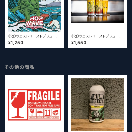
《池》ウェストコーストブリューイ
《池》ウェストコーストブリューイ
ング / West Coast ( WCB ) H
ング / West Coast ( WCB )
¥1,250
¥1,550
op Wave【クラフトビール】
MONONOKE DANCE【クラフ
トビール】
その他の商品