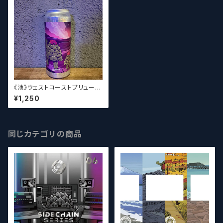
《池》ウェストコーストブリューイ
ング / West Coast ( WCB ) S
¥1,250
tarwatcher【クラフトビール】
同じカテゴリの商品