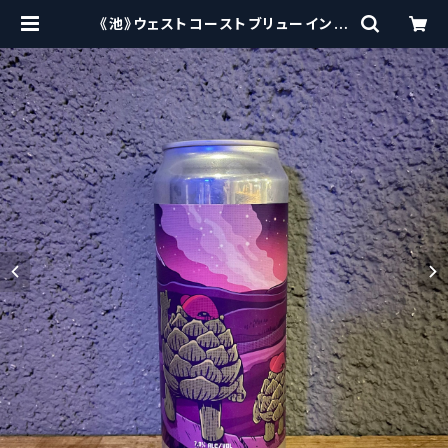
《池》ウェストコーストブリューイング
/ West Coast ( WCB ) Starwat
cher【クラフトビール】 | craftbeer
scissors