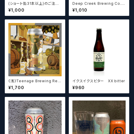
(ショート缶31本以上)のご注文
Deep Creek Brewing Co. L
の場合いこちらをご購入くださ
upulin Effect ディープクリ
¥1,000
¥1,010
い。 【クラフトビール】
ーク ルプリン エフェクト
《浅》Teenage Brewing Res
イクスイクスビター XX bitter
urrection // レザレクション【ク
¥1,700
¥960
ラフトビール】