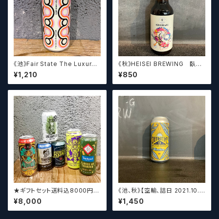
《池》Fair State The Luxury
《秋》HEISEI BREWING 臥龍
of Restraint / フェアステイト
長生(がりゅうちょうせい)アメリ
¥1,210
¥850
ザ ラグジュアリー オブ リストレ
カンペールエール【クラフトビー
イント【クラフトビールシザーズ】
ル】
★ギフトセット送料込8000円★
《池、秋》【空輸、詰日 2021.10.2
（お好みに合わせて高価なビー
6】ディフィニティブ エルスウェア
¥8,000
¥1,450
ルも含めて5～6本チョイスさせ
/ Definitive Elsewhere
ていただきます）【クラフトビー