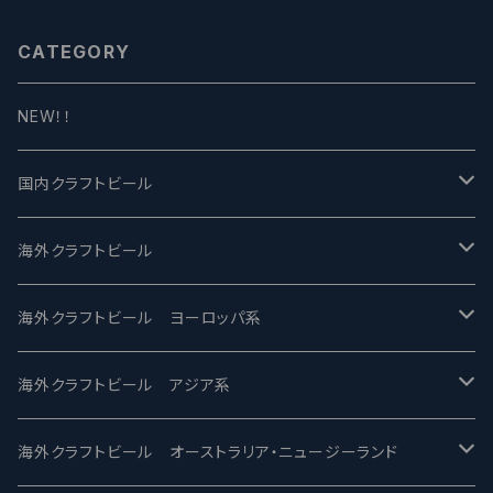
ル】
CATEGORY
NEW！！
国内クラフトビール
UCHU BREWING -うちゅうブルーイング
海外クラフトビール
バテレ -VERTERE
Modern Times モダンタイムズ
海外クラフトビール ヨーロッパ系
2nd Story Ale Works -セカンドストーリー
Maui マウイ
UnBarred -アンバード
海外クラフトビール アジア系
ビアへるん - Beer Hearn
Toppling Goliath トップリンゴライアス
SAIREN /サイレン
gweilo-鬼佬 グウァイロ
海外クラフトビール オーストラリア・ニュージーランド