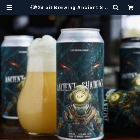
《池》8 bit Brewing Ancient Sha
dows (473ml) / エンシェント シャ
ドウズ【クラフトビール】 | craftbee
rscissors