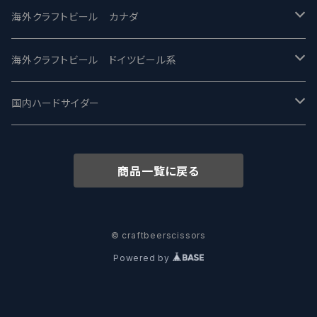
忽布古丹醸造 - HOP KOTAN
Fair State フェアステイト
ワイルドチャイルド - Wilde Child
Heart Of Darkness - ハートオブダークネス
ROCKY RIDGE - ロッキーリッジ
海外クラフトビール カナダ
ワイマーケットブルーイング Y.Market Brewing
Lagunitas ラグニタス
BrewDog Brewery - ブリュードッグ
Carbon brews -カーボン
BODRIGGY BREWING ボッドリッジー
Jackie O's ジャッキーオーズ
海外クラフトビール ドイツビール系
志賀高原ビール - SIGAKOGEN
FirestoneWalker ファイアストーン
The Flying Inn / ザ フライイング イン
TAIHU - タイフー
CO-CONSPIRATORS コ・コンスピレーターズ
Westbrook ウェストブルック
Karmeliten カーメリテン
国内ハードサイダー
OUTSIDER - アウトサイダーブルーイング
Stone ストーン
To Øl / トゥ・オール
SUNMAI - サンマイ
アーバノートブリューイング Urbanaut
HOWE SOUND ハウサウンド
Schöfferhofer シェッファーホッファー
サノバスミス / Son of the Smith
商品一覧に戻る
箕面ビール - MINOH BEER
Mikkeller ミッケラー
Lambiek Fabriek - ファブリーク
Behemoth - ベヒーモス
Deep Creek Brewing Co.
Strathcona ストラスコナ
Früh フリュー
サンクトガーレン - Sankt Gallen
Hop Nation ホップネーション
Marble / マーブル
8 Wired エイトワイアード
ODIN BREWING オディン
Plank プランク
© craftbeerscissors
Powered by
ウェストコーストブルーイング -WCB
Brewski ブリュースキー
Buxton - バクストン
Isthmus イスムス
Electric Bicycle エレクトリックバイシクル
Tucher トゥーハー