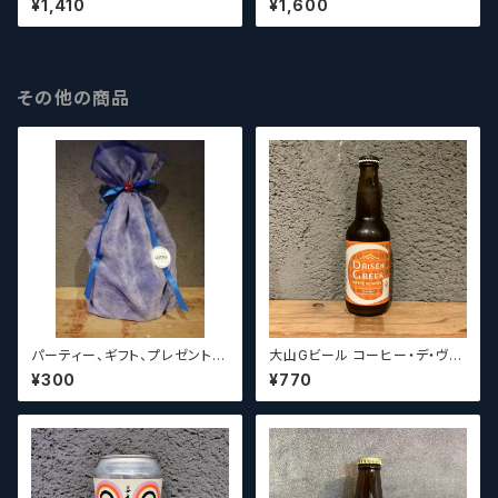
¥1,410
¥1,600
ブルーマンス【クラフトビール】
ml) / ヘリウム ヴォヤージュ【ク
ラフトビール】
その他の商品
パーティー、ギフト、プレゼント、
大山Gビール コーヒー・デ・ヴァ
お中元、お歳暮、結婚祝い等の
イス【クラフトビール】
¥300
¥770
贈り物やお祝いに！