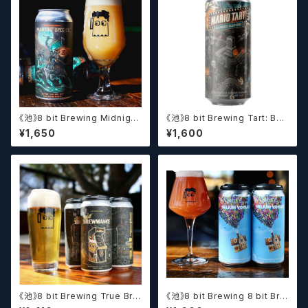
《池》8 bit Brewing Midnight
《池》8 bit Brewing Tart: Boo
Specter (473ml) / ミッドナイ
Berry Boneyard (473ml) /
¥1,650
¥1,600
ト スペクター【クラフトビール】
マリオタート: ブーベリー ボーン
ヤード【クラフトビール】
《池》8 bit Brewing True Bre
《池》8 bit Brewing 8 bit Bre
wmance (473ml) / トゥルー
wing Helium Voyage (473