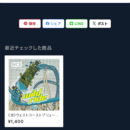
保存
シェア
LINE
ポスト
最近チェックした商品
《池》ウェストコーストブリューイ
ング / West Coast ( WCB )W
¥1,400
ild Ride 【クラフトビール】