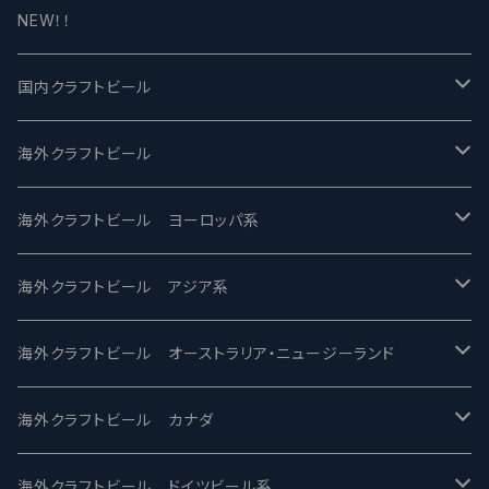
NEW！！
国内クラフトビール
UCHU BREWING -うちゅうブルーイング
海外クラフトビール
バテレ -VERTERE
Modern Times モダンタイムズ
海外クラフトビール ヨーロッパ系
2nd Story Ale Works -セカンドストーリー
Maui マウイ
UnBarred -アンバード
海外クラフトビール アジア系
ビアへるん - Beer Hearn
Toppling Goliath トップリンゴライアス
SAIREN /サイレン
gweilo-鬼佬 グウァイロ
海外クラフトビール オーストラリア・ニュージーランド
忽布古丹醸造 - HOP KOTAN
Fair State フェアステイト
ワイルドチャイルド - Wilde Child
Heart Of Darkness - ハートオブダークネス
ROCKY RIDGE - ロッキーリッジ
海外クラフトビール カナダ
ワイマーケットブルーイング Y.Market Brewing
Lagunitas ラグニタス
BrewDog Brewery - ブリュードッグ
Carbon brews -カーボン
BODRIGGY BREWING ボッドリッジー
Jackie O's ジャッキーオーズ
海外クラフトビール ドイツビール系