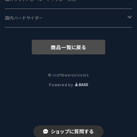
志賀高原ビール - SIGAKOGEN
FirestoneWalker ファイアストーン
The Flying Inn / ザ フライイング イン
TAIHU - タイフー
CO-CONSPIRATORS コ・コンスピレーターズ
Westbrook ウェストブルック
Karmeliten カーメリテン
国内ハードサイダー
OUTSIDER - アウトサイダーブルーイング
Stone ストーン
To Øl / トゥ・オール
SUNMAI - サンマイ
アーバノートブリューイング Urbanaut
HOWE SOUND ハウサウンド
Schöfferhofer シェッファーホッファー
サノバスミス / Son of the Smith
商品一覧に戻る
箕面ビール - MINOH BEER
Mikkeller ミッケラー
Lambiek Fabriek - ファブリーク
Behemoth - ベヒーモス
Deep Creek Brewing Co.
Strathcona ストラスコナ
Früh フリュー
サンクトガーレン - Sankt Gallen
Hop Nation ホップネーション
Marble / マーブル
8 Wired エイトワイアード
ODIN BREWING オディン
Plank プランク
© craftbeerscissors
Powered by
ウェストコーストブルーイング -WCB
Brewski ブリュースキー
Buxton - バクストン
Isthmus イスムス
Electric Bicycle エレクトリックバイシクル
Tucher トゥーハー
いわて蔵ビール - IWATEKURABEER
【LHG】Left Handed Giant レフト
Omnipollo - オムニポーロ
Parrotdog パロットドッグ
Laga Biere ラガビエール
Ganstaller ゲンスタラー
大山Gビール -Daisen G Beer
Burley -バーリーオーク
Sandford Orchards - オーチャード
Dainton デイントン
LTM レ トロワ ムスクテール
ショップに質問する