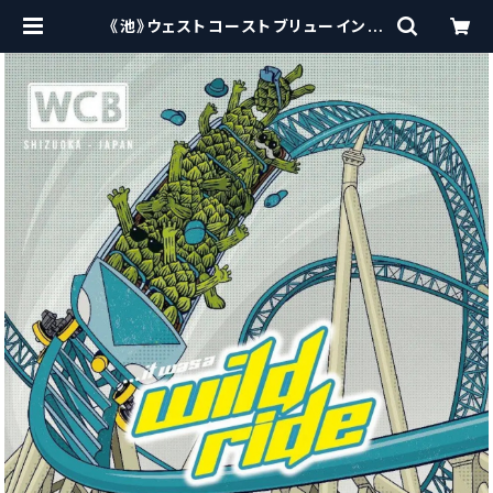
《池》ウェストコーストブリューイング
/ West Coast ( WCB )Wild Rid
e 【クラフトビール】 | craftbeersc
issors