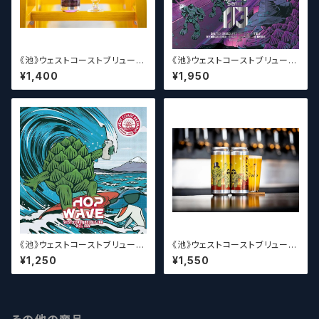
《池》ウェストコーストブリューイ
《池》ウェストコーストブリューイ
ング / West Coast ( WCB ) T
ング / West Coast ( WCB ) D
¥1,400
¥1,950
he Lupulin Tree【クラフトビー
ark Lab Series 03【クラフト
ル】
ビール】
《池》ウェストコーストブリューイ
《池》ウェストコーストブリューイ
ング / West Coast ( WCB ) H
ング / West Coast ( WCB )
¥1,250
¥1,550
op Wave【クラフトビール】
MONONOKE DANCE【クラフ
トビール】