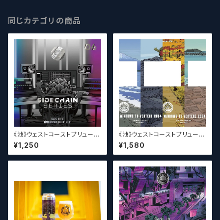
同じカテゴリの商品
《池》ウェストコーストブリューイ
《池》ウェストコーストブリューイ
ング / West Coast ( WCB ) S
ング / West Coast ( WCB )
¥1,250
¥1,580
idechain Series 06【クラフト
Windows to VERTERE 202
ビール】
4【クラフトビール】