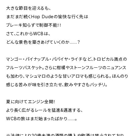
大きな節目を迎えるも、
まだまだ続くHop Dudeの愉快な行く先は
ブレーキ知らずで制御不能！！
さて、これからWCBは、
どんな景色を築きあげていくのか……？
マンゴー・パイナップル・パパイヤ・ライチなど、トロピカル満点の
フルーツバスケット。さらに柑橘やストーンフルーツのニュアンス
も加わり、マシュマロのような甘いアロマも感じられる。ほんのり
感じる苦みが味を引き立たせ、飲みやすさもバッチリ。
夏に向けてエンジン全開！
より長く広がるレールを猛進&邁進する、
WCBの旅はまだ始まったばかり……。
※法律により20歳未満の酒類の購入や飲酒は禁止されており、