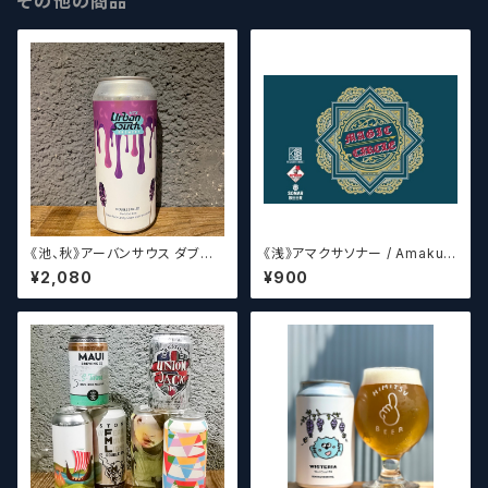
その他の商品
《池、秋》アーバンサウス ダブル
《浅》アマクサソナー / Amakus
スピルド ロックザボート / Urba
a sonar MAGIC CIRCLE 【ク
¥2,080
¥900
n South HTX Double Spille
ラフトビールシザーズ】
d: Rock the Boat【クラフトビ
ール】