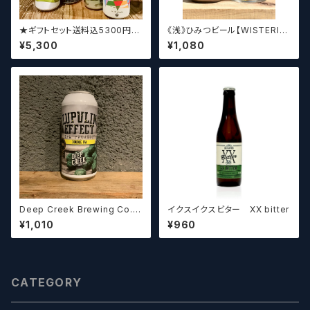
★ギフトセット送料込5300円★
《浅》ひみつビール【WISTERIA】
（お好みに合わせて4～5本チョ
／ ウィステリア
¥5,300
¥1,080
イスさせていただきます）【クラフ
トビール】
Deep Creek Brewing Co. L
イクスイクスビター XX bitter
upulin Effect ディープクリ
¥1,010
¥960
ーク ルプリン エフェクト
CATEGORY