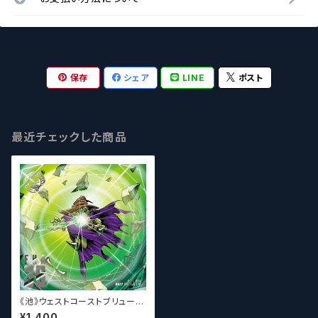
保存
シェア
LINE
ポスト
最近チェックした商品
《池》ウェストコーストブリューイ
ング / West Coast ( WCB ) F
¥1,400