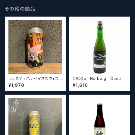
その他の商品
セレスティアル ベイブスウィズ
《池》Den Herberg Oude G
ザパワー / Celestial Beerwo
euze Deville a L'acienne
¥1,970
¥1,610
rks Babes With the Power
デンヘルベルグ