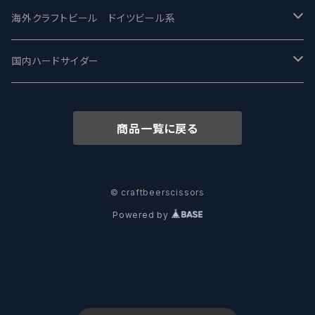
ワイマーケットブルーイング Y.Market Brewing
Lagunitas ラグニタス
BrewDog Brewery - ブリュードッグ
Carbon brews -カーボン
BODRIGGY BREWING ボッドリッジー
Jackie O's ジャッキーオーズ
海外クラフトビール ドイツビール系
志賀高原ビール - SIGAKOGEN
FirestoneWalker ファイアストーン
The Flying Inn / ザ フライイング イン
TAIHU - タイフー
CO-CONSPIRATORS コ・コンスピレーターズ
Westbrook ウェストブルック
Karmeliten カーメリテン
国内ハードサイダー
OUTSIDER - アウトサイダーブルーイング
Stone ストーン
To Øl / トゥ・オール
SUNMAI - サンマイ
アーバノートブリューイング Urbanaut
HOWE SOUND ハウサウンド
Schöfferhofer シェッファーホッファー
サノバスミス / Son of the Smith
商品一覧に戻る
箕面ビール - MINOH BEER
Mikkeller ミッケラー
Lambiek Fabriek - ファブリーク
Behemoth - ベヒーモス
Deep Creek Brewing Co.
Strathcona ストラスコナ
Früh フリュー
サンクトガーレン - Sankt Gallen
Hop Nation ホップネーション
Marble / マーブル
8 Wired エイトワイアード
ODIN BREWING オディン
Plank プランク
© craftbeerscissors
Powered by
ウェストコーストブルーイング -WCB
Brewski ブリュースキー
Buxton - バクストン
Isthmus イスムス
Electric Bicycle エレクトリックバイシクル
Tucher トゥーハー
いわて蔵ビール - IWATEKURABEER
【LHG】Left Handed Giant レフト
Omnipollo - オムニポーロ
Parrotdog パロットドッグ
Laga Biere ラガビエール
Ganstaller ゲンスタラー