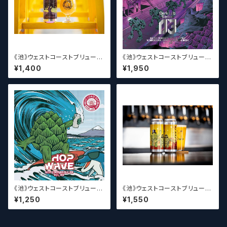
《池》ウェストコーストブリューイ
《池》ウェストコーストブリューイ
ング / West Coast ( WCB ) T
ング / West Coast ( WCB ) D
¥1,400
¥1,950
he Lupulin Tree【クラフトビー
ark Lab Series 03【クラフト
ル】
ビール】
《池》ウェストコーストブリューイ
《池》ウェストコーストブリューイ
ング / West Coast ( WCB ) H
ング / West Coast ( WCB )
¥1,250
¥1,550
op Wave【クラフトビール】
MONONOKE DANCE【クラフ
トビール】