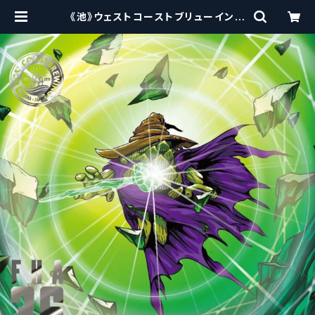
《池》ウェストコーストブリューイング
/ West Coast ( WCB ) Full Hop
Alchemist v36【クラフトビール】 |
craftbeerscissors