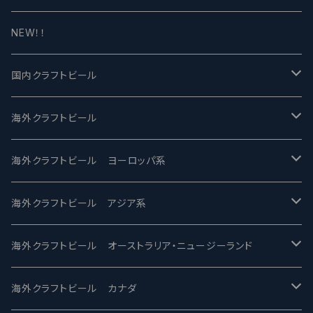
NEW！！
国内クラフトビール
UCHU BREWING -うちゅうブルーイング
海外クラフトビール
バテレ -VERTERE
Modern Times モダンタイムズ
海外クラフトビール ヨーロッパ系
2nd Story Ale Works -セカンドストーリー
Maui マウイ
UnBarred -アンバード
海外クラフトビール アジア系
ビアへるん - Beer Hearn
Toppling Goliath トップリンゴライアス
SAIREN /サイレン
gweilo-鬼佬 グウァイロ
海外クラフトビール オーストラリア・ニュージーランド
忽布古丹醸造 - HOP KOTAN
Fair State フェアステイト
ワイルドチャイルド - Wilde Child
Heart Of Darkness - ハートオブダークネス
ROCKY RIDGE - ロッキーリッジ
海外クラフトビール カナダ