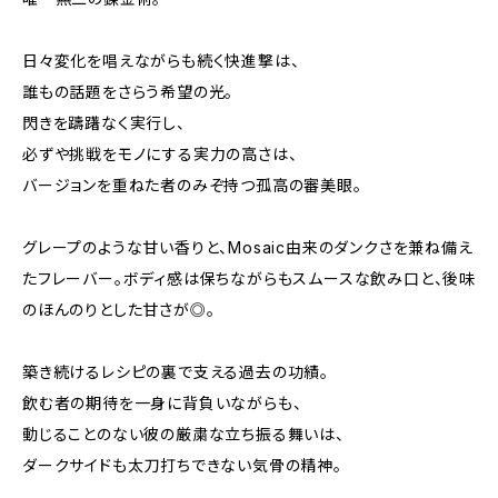
日々変化を唱えながらも続く快進撃は、
誰もの話題をさらう希望の光。
閃きを躊躇なく実行し、
必ずや挑戦をモノにする実力の高さは、
バージョンを重ねた者のみぞ持つ孤高の審美眼。
グレープのような甘い香りと、Mosaic由来のダンクさを兼ね備え
たフレーバー。ボディ感は保ちながらもスムースな飲み口と、後味
のほんのりとした甘さが◎。
築き続けるレシピの裏で支える過去の功績。
飲む者の期待を一身に背負いながらも、
動じることのない彼の厳粛な立ち振る舞いは、
ダークサイドも太刀打ちできない気骨の精神。