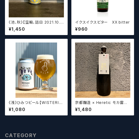
《池、秋》【空輸、詰日 2021.10.2
イクスイクスビター XX bitter
6】ディフィニティブ エルスウェア
¥1,450
¥960
/ Definitive Elsewhere
《浅》ひみつビール【WISTERIA】
京都醸造 × Heretic モカ雷神 /
／ ウィステリア
Kyoto × Heretic MOCHA T
¥1,080
¥1,480
HUNDER【クラフトビールシザ
ーズ】
CATEGORY