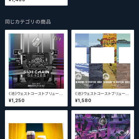
ull Hop Alchemist v36【クラ
フトビール】
同じカテゴリの商品
《池》ウェストコーストブリューイ
《池》ウェストコーストブリューイ
ング / West Coast ( WCB ) S
ング / West Coast ( WCB )
¥1,250
¥1,580
idechain Series 06【クラフト
Windows to VERTERE 202
ビール】
4【クラフトビール】