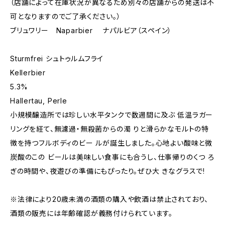
（店舗によって在庫状況が異なるため別々の店舗からの発送は不
可となりますのでご了承ください。）
ブリュワリー Naparbier ナパルビア（スペイン）
Sturmfrei シュトゥルムフライ
Kellerbier
5.3%
Hallertau, Perle
小規模醸造所では珍しい水平タンクで数週間に及ぶ 低温ラガー
リングを経て、無濾過・無殺菌からの濁 りと滑らかなモルトの特
徴を持つフルボディのビー ルが誕生しました。心地よい酸味と微
炭酸のこの ビールは美味しい食事にも合うし、仕事帰りのくつ ろ
ぎの時間や、夜遊びの準備にもぴったり。ぜひ大 きなグラスで!
※法律により20歳未満の酒類の購入や飲酒は禁止されており、
酒類の販売には年齢確認が義務付けられています。