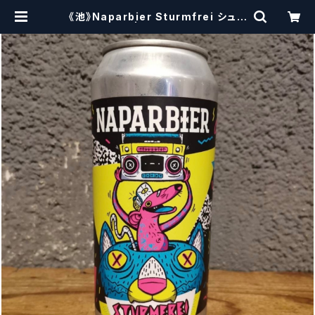
《池》Naparbier Sturmfrei シュト
ゥルムフライ | craftbeerscissor
s