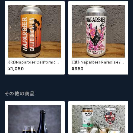
《池》Naparbier Californicati
《池》 Naparbier Paradise?
on カリフォルニケーション
パラダイス
¥1,050
¥950
その他の商品