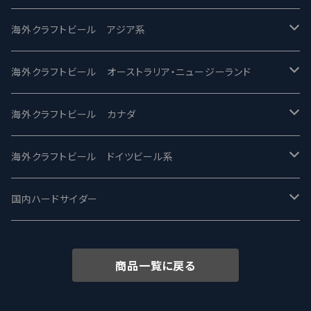
2nd Story Ale Works -セカンドストーリー
Maui マウイ
UnBarred -アンバード
海外クラフトビール アジア系
ビアへるん - Beer Hearn
Toppling Goliath トップリンゴライアス
SAIREN /サイレン
gweilo-鬼佬 グウァイロ
海外クラフトビール オーストラリア・ニュージーランド
忽布古丹醸造 - HOP KOTAN
Fair State フェアステイト
ワイルドチャイルド - Wilde Child
Heart Of Darkness - ハートオブダークネス
ROCKY RIDGE - ロッキーリッジ
海外クラフトビール カナダ
ワイマーケットブルーイング Y.Market Brewing
Lagunitas ラグニタス
BrewDog Brewery - ブリュードッグ
Carbon brews -カーボン
BODRIGGY BREWING ボッドリッジー
Jackie O's ジャッキーオーズ
海外クラフトビール ドイツビール系
志賀高原ビール - SIGAKOGEN
FirestoneWalker ファイアストーン
The Flying Inn / ザ フライイング イン
TAIHU - タイフー
CO-CONSPIRATORS コ・コンスピレーターズ
Westbrook ウェストブルック
Karmeliten カーメリテン
国内ハードサイダー
OUTSIDER - アウトサイダーブルーイング
Stone ストーン
To Øl / トゥ・オール
SUNMAI - サンマイ
アーバノートブリューイング Urbanaut
HOWE SOUND ハウサウンド
Schöfferhofer シェッファーホッファー
サノバスミス / Son of the Smith
商品一覧に戻る
箕面ビール - MINOH BEER
Mikkeller ミッケラー
Lambiek Fabriek - ファブリーク
Behemoth - ベヒーモス
Deep Creek Brewing Co.
Strathcona ストラスコナ
Früh フリュー