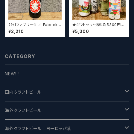
【池】ファブリーク ／ Fabriek
★ギフトセット送料込5300円★
Oude Kriek Jart - Elle 37
（お好みに合わせて4～5本チョ
¥2,210
¥5,300
5ml
イスさせていただきます）【クラフ
トビール】
CATEGORY
NEW！！
国内クラフトビール
UCHU BREWING -うちゅうブルーイング
海外クラフトビール
バテレ -VERTERE
Modern Times モダンタイムズ
海外クラフトビール ヨーロッパ系