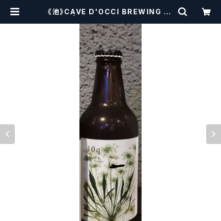
《池》CAVE D'OCCI BREWING 10
q | craftbeerscissors