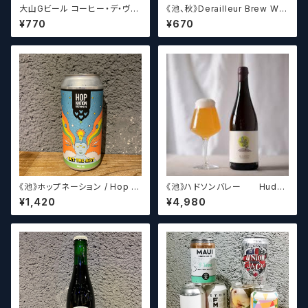
大山Gビール コーヒー・デ・ヴァ
《池、秋》Derailleur Brew Wor
イス【クラフトビール】
ks ANONYMOUS BREWH
¥770
¥670
OLIC FOUNDATION ディ
レイラブリューワークス
《池》ホップネーション / Hop N
《池》ハドソンバレー Hudso
ation Get The Gist
n Valley Blossom
¥1,420
¥4,980