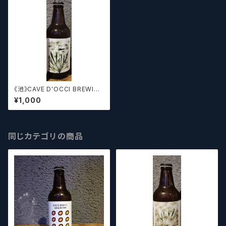
《池》CAVE D'OCCI BREWING
10q
¥1,000
同じカテゴリの商品