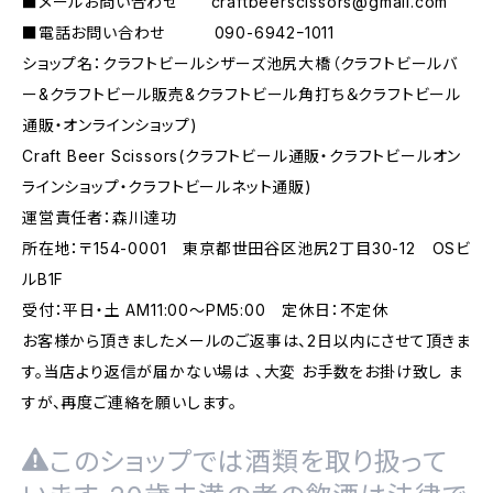
■メールお問い合わせ
craftbeerscissors@gmail.com
■電話お問い合わせ 090-6942ｰ1011
ショップ名：クラフトビールシザーズ池尻大橋（クラフトビールバ
ー&クラフトビール販売&クラフトビール角打ち＆クラフトビール
通販・オンラインショップ)
Craft Beer Scissors(クラフトビール通販・クラフトビールオン
ラインショップ・クラフトビールネット通販)
運営責任者：森川達功
所在地：〒154-0001 東京都世田谷区池尻2丁目30-12 OSビ
ルB1F
受付：平日・土 AM11:00～PM5:00 定休日：不定休
お客様から頂きましたメールのご返事は、2日以内にさせて頂きま
す。当店より返信が届かない場は 、大変 お手数をお掛け致し ま
すが、再度ご連絡を願いします。
このショップでは酒類を取り扱って