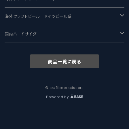
ワイマーケットブルーイング Y.Market Brewing
Lagunitas ラグニタス
BrewDog Brewery - ブリュードッグ
Carbon brews -カーボン
BODRIGGY BREWING ボッドリッジー
Jackie O's ジャッキーオーズ
海外クラフトビール ドイツビール系
志賀高原ビール - SIGAKOGEN
FirestoneWalker ファイアストーン
The Flying Inn / ザ フライイング イン
TAIHU - タイフー
CO-CONSPIRATORS コ・コンスピレーターズ
Westbrook ウェストブルック
Karmeliten カーメリテン
国内ハードサイダー
OUTSIDER - アウトサイダーブルーイング
Stone ストーン
To Øl / トゥ・オール
SUNMAI - サンマイ
アーバノートブリューイング Urbanaut
HOWE SOUND ハウサウンド
Schöfferhofer シェッファーホッファー
サノバスミス / Son of the Smith
商品一覧に戻る
箕面ビール - MINOH BEER
Mikkeller ミッケラー
Lambiek Fabriek - ファブリーク
Behemoth - ベヒーモス
Deep Creek Brewing Co.
Strathcona ストラスコナ
Früh フリュー
サンクトガーレン - Sankt Gallen
Hop Nation ホップネーション
Marble / マーブル
8 Wired エイトワイアード
ODIN BREWING オディン
Plank プランク
© craftbeerscissors
Powered by
ウェストコーストブルーイング -WCB
Brewski ブリュースキー
Buxton - バクストン
Isthmus イスムス
Electric Bicycle エレクトリックバイシクル
Tucher トゥーハー
いわて蔵ビール - IWATEKURABEER
【LHG】Left Handed Giant レフト
Omnipollo - オムニポーロ
Parrotdog パロットドッグ
Laga Biere ラガビエール
Ganstaller ゲンスタラー