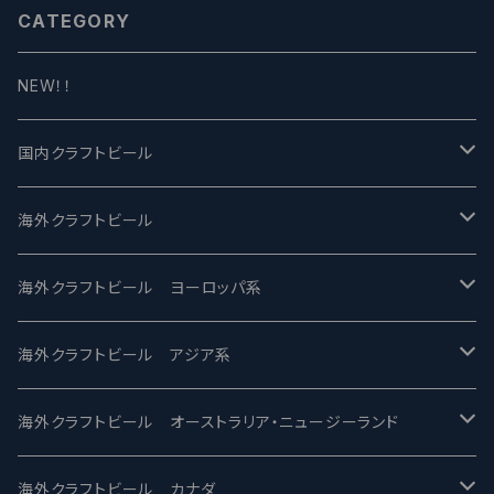
CATEGORY
NEW！！
国内クラフトビール
UCHU BREWING -うちゅうブルーイング
海外クラフトビール
バテレ -VERTERE
Modern Times モダンタイムズ
海外クラフトビール ヨーロッパ系
2nd Story Ale Works -セカンドストーリー
Maui マウイ
UnBarred -アンバード
海外クラフトビール アジア系
ビアへるん - Beer Hearn
Toppling Goliath トップリンゴライアス
SAIREN /サイレン
gweilo-鬼佬 グウァイロ
海外クラフトビール オーストラリア・ニュージーランド
忽布古丹醸造 - HOP KOTAN
Fair State フェアステイト
ワイルドチャイルド - Wilde Child
Heart Of Darkness - ハートオブダークネス
ROCKY RIDGE - ロッキーリッジ
海外クラフトビール カナダ