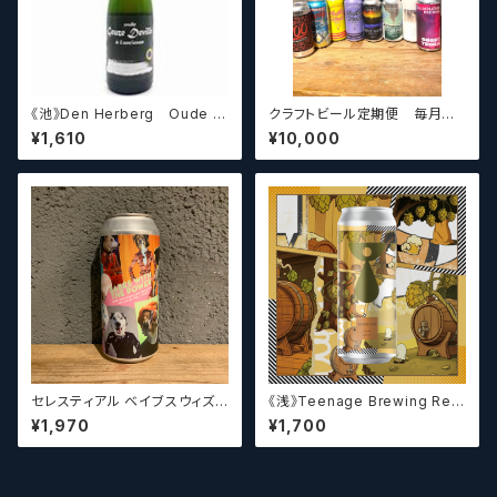
《池》Den Herberg Oude G
クラフトビール定期便 毎月厳
euze Deville a L'acienne
選したクラフトビールをお届けし
¥1,610
¥10,000
デンヘルベルグ
ます。（10本～12本）
セレスティアル ベイブスウィズ
《浅》Teenage Brewing Res
ザパワー / Celestial Beerwo
urrection // レザレクション【ク
¥1,970
¥1,700
rks Babes With the Power
ラフトビール】