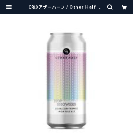
《池》アザーハーフ / Other Half Ho
p Showers 【クラフトビールシザー
ズ】 | craftbeerscissors