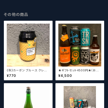
その他の商品
《秋》カーボン ブルース クレイ
★ギフトセット4500円★（お好
ジーリッチルプリンズ Carbo
みに合わせて5〜6本チョイスさ
¥770
¥4,500
n Brews Crazy rich Lupulin
せていただきます）【クラフトビー
s【クラフトビール】
ル】