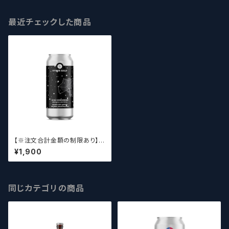
最近チェックした商品
【※注文合計金額の制限あり】
《池》アザーハーフ / Other Hal
¥1,900
f DDH Uchu Burokkori / Bro
ccoli Universe うちゅう・ブロ
ッコリ / ブロッコリー・ユニバー
ス 【クラフトビールシザーズ】
同じカテゴリの商品