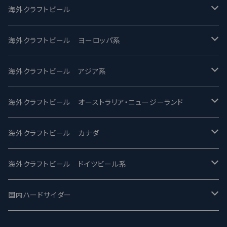
UCHU BREWING -うちゅうブルーイング
海外クラフトビール
バテレ -VERTERE
Modern Times モダンタイムズ
海外クラフトビール ヨーロッパ系
2nd Story Ale Works -セカンドストーリー
Maui マウイ
UnBarred -アンバード
海外クラフトビール アジア系
ビアへるん - Beer Hearn
Toppling Goliath トップリンゴライアス
SAIREN /サイレン
gweilo-鬼佬 グウァイロ
海外クラフトビール オーストラリア・ニュージーランド
忽布古丹醸造 - HOP KOTAN
Fair State フェアステイト
ワイルドチャイルド - Wilde Child
Heart Of Darkness - ハートオブダークネス
ROCKY RIDGE - ロッキーリッジ
海外クラフトビール カナダ
ワイマーケットブルーイング Y.Market Brewing
Lagunitas ラグニタス
BrewDog Brewery - ブリュードッグ
Carbon brews -カーボン
BODRIGGY BREWING ボッドリッジー
Jackie O's ジャッキーオーズ
海外クラフトビール ドイツビール系
志賀高原ビール - SIGAKOGEN
FirestoneWalker ファイアストーン
The Flying Inn / ザ フライイング イン
TAIHU - タイフー
CO-CONSPIRATORS コ・コンスピレーターズ
Westbrook ウェストブルック
Karmeliten カーメリテン
国内ハードサイダー
OUTSIDER - アウトサイダーブルーイング
Stone ストーン
To Øl / トゥ・オール
SUNMAI - サンマイ
アーバノートブリューイング Urbanaut
HOWE SOUND ハウサウンド
Schöfferhofer シェッファーホッファー
サノバスミス / Son of the Smith