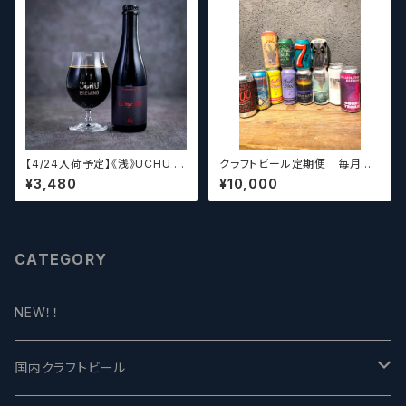
【4/24入荷予定】《浅》UCHU B
クラフトビール定期便 毎月厳
REWING LabyrinthN【クラフト
選したクラフトビールをお届けし
¥3,480
¥10,000
ビール】
ます。（10本～12本）
CATEGORY
NEW！！
国内クラフトビール