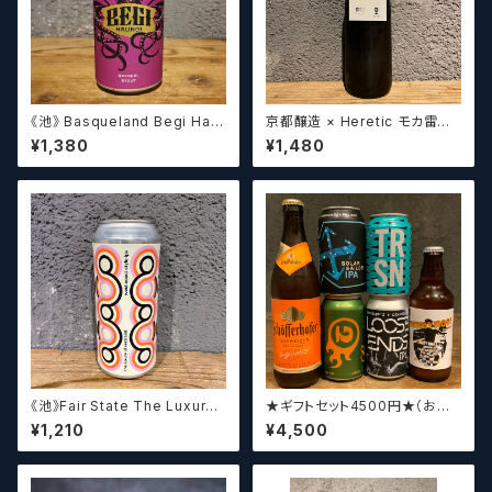
《池》 Basqueland Begi Hau
京都醸造 × Heretic モカ雷神 /
ndi ベヒ アウンディ
Kyoto × Heretic MOCHA T
¥1,380
¥1,480
HUNDER【クラフトビールシザ
ーズ】
《池》Fair State The Luxury
★ギフトセット4500円★（お好
of Restraint / フェアステイト
みに合わせて5〜6本チョイスさ
¥1,210
¥4,500
ザ ラグジュアリー オブ リストレ
せていただきます）【クラフトビー
イント【クラフトビールシザーズ】
ル】