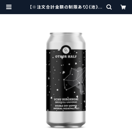
【※注文合計金額の制限あり】《池》ア
ザーハーフ / Other Half DDH Uc
hu Burokkori / Broccoli Univer
se うちゅう・ブロッコリ / ブロッコリ
ー・ユニバース 【クラフトビールシザ
ーズ】 | craftbeerscissors