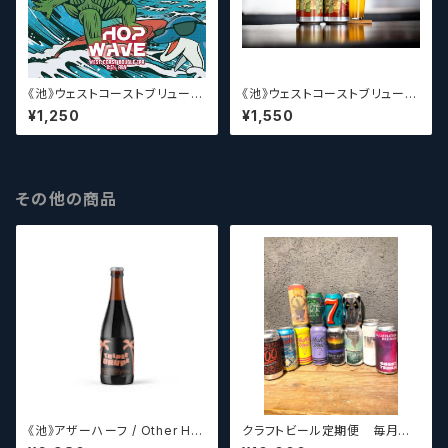
《池》ウェストコーストブリューイ
《池》ウェストコーストブリューイ
ング / West Coast ( WCB ) H
ング / West Coast ( WCB )
¥1,250
¥1,550
op Wave【クラフトビール】
MONONOKE DANCE【クラフ
トビール】
その他の商品
《池》アザーハーフ / Other Hal
クラフトビール定期便 毎月厳
f Brewing Triple Drupe【ク
選したクラフトビールをお届けし