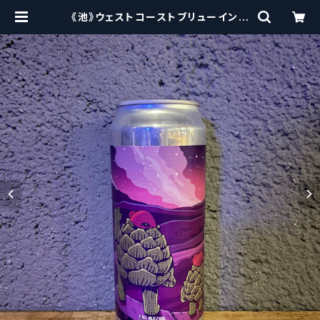
《池》ウェストコーストブリューイング
/ West Coast ( WCB ) Starwat
cher【クラフトビール】 | craftbeer
scissors