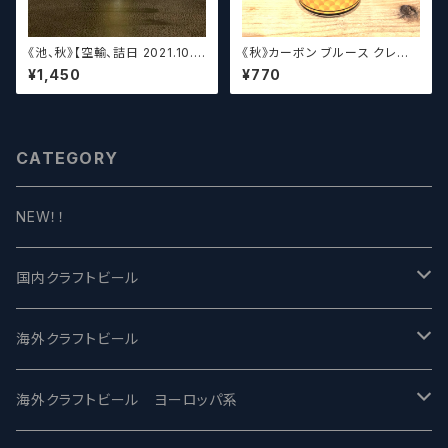
《池、秋》【空輸、詰日 2021.10.2
《秋》カーボン ブルース クレイ
6】ディフィニティブ エルスウェア
ジーリッチルプリンズ Carbo
¥1,450
¥770
/ Definitive Elsewhere
n Brews Crazy rich Lupulin
s【クラフトビール】
CATEGORY
NEW！！
国内クラフトビール
UCHU BREWING -うちゅうブルーイング
海外クラフトビール
バテレ -VERTERE
Modern Times モダンタイムズ
海外クラフトビール ヨーロッパ系