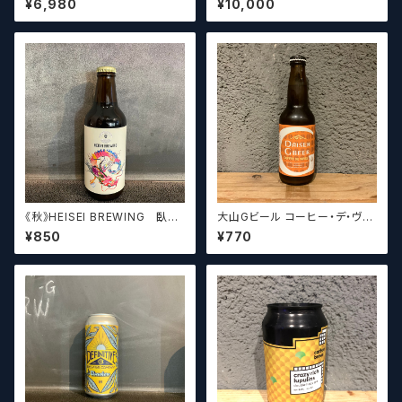
¥6,980
¥10,000
ラフトビールシザーズ】
ます。（10本～12本）
《秋》HEISEI BREWING 臥龍
大山Gビール コーヒー・デ・ヴァ
長生(がりゅうちょうせい)アメリ
イス【クラフトビール】
¥850
¥770
カンペールエール【クラフトビー
ル】