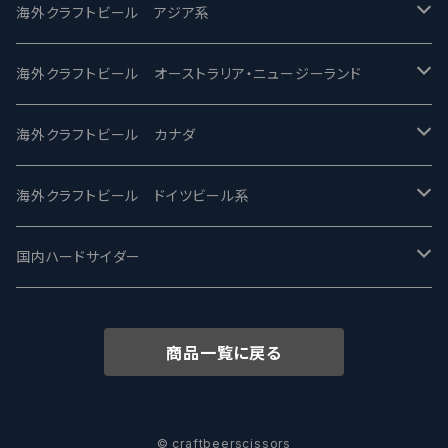
2nd Story Ale Works -セカンドストーリー
Maui マウイ
UnBarred -アンバード
海外クラフトビール アジア系
ビアへるん - Beer Hearn
Toppling Goliath トップリンゴライアス
SAIREN /サイレン
gweilo-鬼佬 グウァイロ
海外クラフトビール オーストラリア・ニュージーランド
忽布古丹醸造 - HOP KOTAN
Fair State フェアステイト
ワイルドチャイルド - Wilde Child
Heart Of Darkness - ハートオブダークネス
ROCKY RIDGE - ロッキーリッジ
海外クラフトビール カナダ
ワイマーケットブルーイング Y.Market Brewing
Lagunitas ラグニタス
BrewDog Brewery - ブリュードッグ
Carbon brews -カーボン
BODRIGGY BREWING ボッドリッジー
Jackie O's ジャッキーオーズ
海外クラフトビール ドイツビール系
志賀高原ビール - SIGAKOGEN
FirestoneWalker ファイアストーン
The Flying Inn / ザ フライイング イン
TAIHU - タイフー
CO-CONSPIRATORS コ・コンスピレーターズ
Westbrook ウェストブルック
Karmeliten カーメリテン
国内ハードサイダー
OUTSIDER - アウトサイダーブルーイング
Stone ストーン
To Øl / トゥ・オール
SUNMAI - サンマイ
アーバノートブリューイング Urbanaut
HOWE SOUND ハウサウンド
Schöfferhofer シェッファーホッファー
サノバスミス / Son of the Smith
商品一覧に戻る
箕面ビール - MINOH BEER
Mikkeller ミッケラー
Lambiek Fabriek - ファブリーク
Behemoth - ベヒーモス
Deep Creek Brewing Co.
Strathcona ストラスコナ
Früh フリュー
サンクトガーレン - Sankt Gallen
Hop Nation ホップネーション
Marble / マーブル
8 Wired エイトワイアード
ODIN BREWING オディン
Plank プランク
© craftbeerscissors