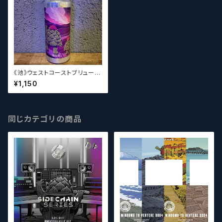
《池》ウェストコーストブリューイ
ング / West Coast ( WCB ) S
¥1,150
tarwatcher【クラフトビール】
同じカテゴリの商品