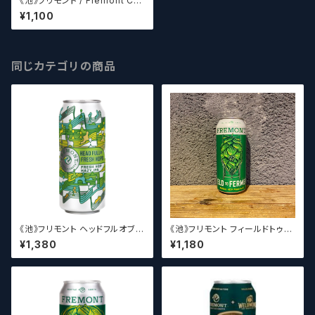
《池》フリモント / Fremont Co
wiche Canyon Organic Fre
¥1,100
sh Hop Pale Ale 【クラフトビ
ールシザーズ】
同じカテゴリの商品
《池》フリモント ヘッドフルオブダ
《池》フリモント フィールドトゥフ
イナマイト Fremont HEAD
ァーメント / Fremont Field to
¥1,380
¥1,180
FULL OF FRESH HOPS【クラ
Ferment fresh hop pale al
フトビールシザーズ】
e【クラフトビールシザーズ】