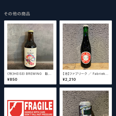
その他の商品
《秋》HEISEI BREWING 臥龍
【池】ファブリーク ／ Fabriek
長生(がりゅうちょうせい)アメリ
Oude Kriek Jart - Elle 37
¥850
¥2,210
カンペールエール【クラフトビー
5ml
ル】