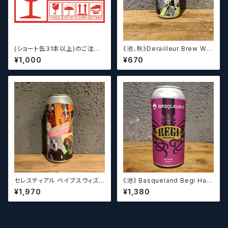
(ショート缶31本以上)のご注文
《池、秋》Derailleur Brew Wor
の場合いこちらをご購入くださ
ks ANONYMOUS BREWH
¥1,000
¥670
い。 【クラフトビール】
OLIC FOUNDATION ディ
レイラブリューワークス
セレスティアル ベイブスウィズ
《池》 Basqueland Begi Hau
ザパワー / Celestial Beerwo
ndi ベヒ アウンディ
¥1,970
¥1,380
rks Babes With the Power