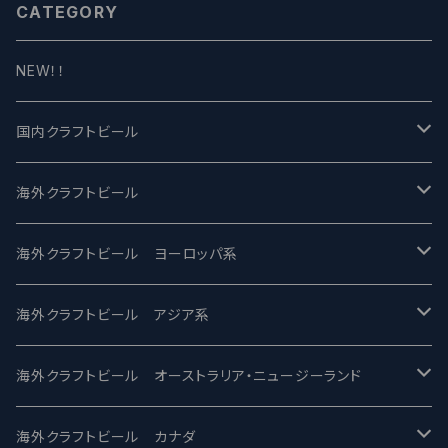
CATEGORY
NEW！！
国内クラフトビール
UCHU BREWING -うちゅうブルーイング
海外クラフトビール
バテレ -VERTERE
Modern Times モダンタイムズ
海外クラフトビール ヨーロッパ系
2nd Story Ale Works -セカンドストーリー
Maui マウイ
UnBarred -アンバード
海外クラフトビール アジア系
ビアへるん - Beer Hearn
Toppling Goliath トップリンゴライアス
SAIREN /サイレン
gweilo-鬼佬 グウァイロ
海外クラフトビール オーストラリア・ニュージーランド
忽布古丹醸造 - HOP KOTAN
Fair State フェアステイト
ワイルドチャイルド - Wilde Child
Heart Of Darkness - ハートオブダークネス
ROCKY RIDGE - ロッキーリッジ
海外クラフトビール カナダ