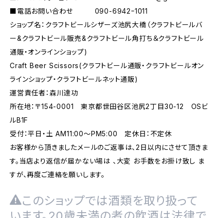
■電話お問い合わせ 090-6942ｰ1011
ショップ名：クラフトビールシザーズ池尻大橋（クラフトビールバ
ー&クラフトビール販売&クラフトビール角打ち＆クラフトビール
通販・オンラインショップ)
Craft Beer Scissors(クラフトビール通販・クラフトビールオン
ラインショップ・クラフトビールネット通販)
運営責任者：森川達功
所在地：〒154-0001 東京都世田谷区池尻2丁目30-12 OSビ
ルB1F
受付：平日・土 AM11:00～PM5:00 定休日：不定休
お客様から頂きましたメールのご返事は、2日以内にさせて頂きま
す。当店より返信が届かない場は 、大変 お手数をお掛け致し ま
すが、再度ご連絡を願いします。
このショップでは酒類を取り扱って
います。20歳未満の者の飲酒は法律で