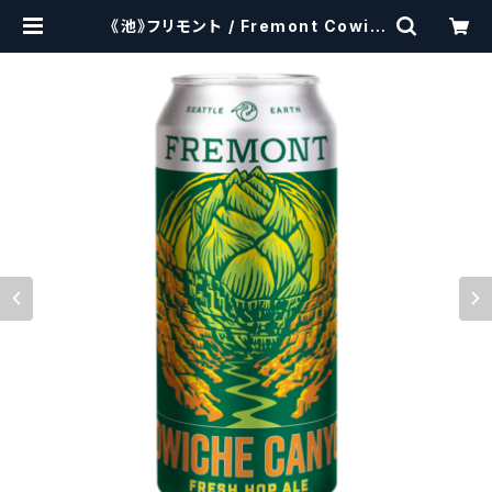
《池》フリモント / Fremont Cowic
he Canyon Organic Fresh Hop
Pale Ale 【クラフトビールシザーズ】
| craftbeerscissors