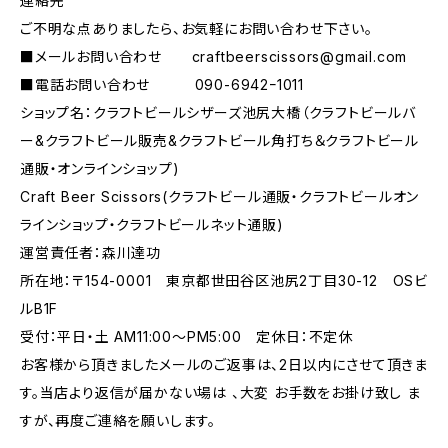
連絡先
ご不明な点ありましたら、お気軽にお問い合わせ下さい。
■メールお問い合わせ
craftbeerscissors@gmail.com
■電話お問い合わせ 090-6942ｰ1011
ショップ名：クラフトビールシザーズ池尻大橋（クラフトビールバ
ー&クラフトビール販売&クラフトビール角打ち＆クラフトビール
通販・オンラインショップ)
Craft Beer Scissors(クラフトビール通販・クラフトビールオン
ラインショップ・クラフトビールネット通販)
運営責任者：森川達功
所在地：〒154-0001 東京都世田谷区池尻2丁目30-12 OSビ
ルB1F
受付：平日・土 AM11:00～PM5:00 定休日：不定休
お客様から頂きましたメールのご返事は、2日以内にさせて頂きま
す。当店より返信が届かない場は 、大変 お手数をお掛け致し ま
すが、再度ご連絡を願いします。