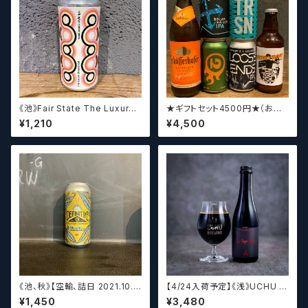
《池》Fair State The Luxury
★ギフトセット4500円★（お好
of Restraint / フェアステイト
みに合わせて5〜6本チョイスさ
¥1,210
¥4,500
ザ ラグジュアリー オブ リストレ
せていただきます）【クラフトビー
イント【クラフトビールシザーズ】
ル】
《池、秋》【空輸、詰日 2021.10.2
【4/24入荷予定】《浅》UCHU B
6】ディフィニティブ エルスウェア
REWING LabyrinthN【クラフト
¥1,450
¥3,480
/ Definitive Elsewhere
ビール】