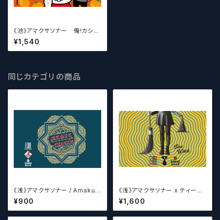
《池》アマクサソナー 俺!カシオ
レ! / Amakusa sonar beer
¥1,540
【クラフトビールシザーズ】
同じカテゴリの商品
《浅》アマクサソナー / Amakus
《浅》アマクサソナー x ティーン
a sonar MAGIC CIRCLE 【ク
エイジ x ウィッチクラフト / Am
¥900
¥1,600
ラフトビールシザーズ】
akusa sonar x Teenage Br
ewing ×WITCH CRAFT Tee
n Witch 【クラフトビールシザー