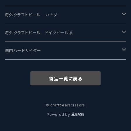
忽布古丹醸造 - HOP KOTAN
Fair State フェアステイト
ワイルドチャイルド - Wilde Child
Heart Of Darkness - ハートオブダークネス
ROCKY RIDGE - ロッキーリッジ
海外クラフトビール カナダ
ワイマーケットブルーイング Y.Market Brewing
Lagunitas ラグニタス
BrewDog Brewery - ブリュードッグ
Carbon brews -カーボン
BODRIGGY BREWING ボッドリッジー
Jackie O's ジャッキーオーズ
海外クラフトビール ドイツビール系
志賀高原ビール - SIGAKOGEN
FirestoneWalker ファイアストーン
The Flying Inn / ザ フライイング イン
TAIHU - タイフー
CO-CONSPIRATORS コ・コンスピレーターズ
Westbrook ウェストブルック
Karmeliten カーメリテン
国内ハードサイダー
OUTSIDER - アウトサイダーブルーイング
Stone ストーン
To Øl / トゥ・オール
SUNMAI - サンマイ
アーバノートブリューイング Urbanaut
HOWE SOUND ハウサウンド
Schöfferhofer シェッファーホッファー
サノバスミス / Son of the Smith
商品一覧に戻る
箕面ビール - MINOH BEER
Mikkeller ミッケラー
Lambiek Fabriek - ファブリーク
Behemoth - ベヒーモス
Deep Creek Brewing Co.
Strathcona ストラスコナ
Früh フリュー
サンクトガーレン - Sankt Gallen
Hop Nation ホップネーション
Marble / マーブル
8 Wired エイトワイアード
ODIN BREWING オディン
Plank プランク
© craftbeerscissors
Powered by
ウェストコーストブルーイング -WCB
Brewski ブリュースキー
Buxton - バクストン
Isthmus イスムス
Electric Bicycle エレクトリックバイシクル
Tucher トゥーハー