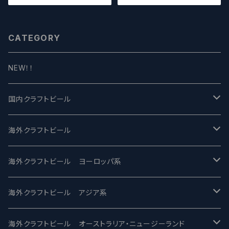
CATEGORY
NEW！！
国内クラフトビール
UCHU BREWING -うちゅうブルーイング
海外クラフトビール
バテレ -VERTERE
Modern Times モダンタイムズ
海外クラフトビール ヨーロッパ系
2nd Story Ale Works -セカンドストーリー
Maui マウイ
UnBarred -アンバード
海外クラフトビール アジア系
ビアへるん - Beer Hearn
Toppling Goliath トップリンゴライアス
SAIREN /サイレン
gweilo-鬼佬 グウァイロ
海外クラフトビール オーストラリア・ニュージーランド