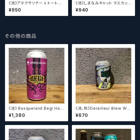
《池》アマクサソナー x トートピ
《池》しまなみキャット マスカット
ア x ウィッチクラフト 移転フォビ
アイスクリーム 【クラフトビール
¥950
¥940
ア / Amakusa sonar x Toto
シザーズ】
pia ×WITCH CRAFT Itenph
obia【クラフトビールシザーズ】
その他の商品
《池》 Basqueland Begi Hau
《池、秋》Derailleur Brew Wor
ndi ベヒ アウンディ
ks ANONYMOUS BREWH
¥1,380
¥670
OLIC FOUNDATION ディ
レイラブリューワークス