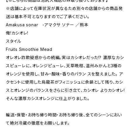
【※こちらの商品は池尻大橋店のみ取り扱っております】
※店舗によって在庫状況が異なるため別々の店舗からの商品発
送は基本不可となりますのでご了承ください。
Amakusa sonar -アマクサ ソナー ／熊本
俺!カシオレ!
スタイル
Fruits Smoothie Mead
オレオレ詐欺疑惑からの続編。実はカシオレだった!? 濃厚なカシ
スピューレに、オレンジピューレ、天草晩柑、温州みかんと3種の
オレンジを使用し、甘み・酸味・香りのバラン スを整えました。 ア
クセントに使用した烏龍茶がフィニッシュに余韻として残り、カシ
スとオレンジのバランスをさらに引き立て、カシオレ よりカシオレ!
そんな濃厚カシスオレンジに仕上がりました。
輸送・保管・お持ち帰り時間・お持ち帰り後、全てのシーンにおい
て絶対冷蔵の徹底をお願いします。