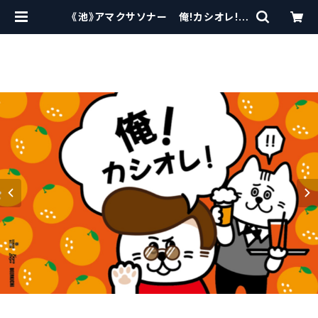
《池》アマクサソナー 俺!カシオレ! /
Amakusa sonar beer 【クラフト
ビールシザーズ】 | craftbeerscis
sors