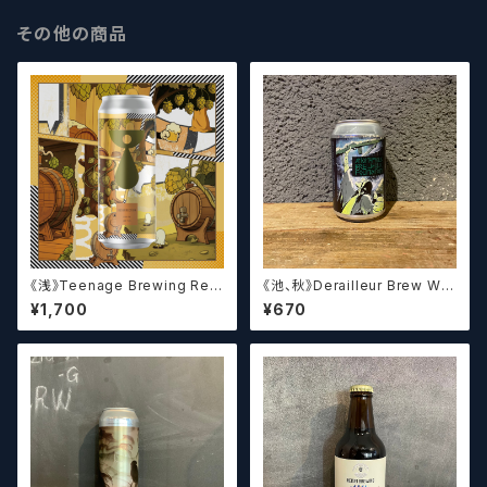
その他の商品
《浅》Teenage Brewing Res
《池、秋》Derailleur Brew Wor
urrection // レザレクション【ク
ks ANONYMOUS BREWH
¥1,700
¥670
ラフトビール】
OLIC FOUNDATION ディ
レイラブリューワークス