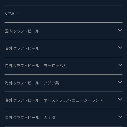
NEW！！
国内クラフトビール
UCHU BREWING -うちゅうブルーイング
海外クラフトビール
バテレ -VERTERE
Modern Times モダンタイムズ
海外クラフトビール ヨーロッパ系
2nd Story Ale Works -セカンドストーリー
Maui マウイ
UnBarred -アンバード
海外クラフトビール アジア系
ビアへるん - Beer Hearn
Toppling Goliath トップリンゴライアス
SAIREN /サイレン
gweilo-鬼佬 グウァイロ
海外クラフトビール オーストラリア・ニュージーランド
忽布古丹醸造 - HOP KOTAN
Fair State フェアステイト
ワイルドチャイルド - Wilde Child
Heart Of Darkness - ハートオブダークネス
ROCKY RIDGE - ロッキーリッジ
海外クラフトビール カナダ