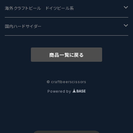
ワイマーケットブルーイング Y.Market Brewing
Lagunitas ラグニタス
BrewDog Brewery - ブリュードッグ
Carbon brews -カーボン
BODRIGGY BREWING ボッドリッジー
Jackie O's ジャッキーオーズ
海外クラフトビール ドイツビール系
志賀高原ビール - SIGAKOGEN
FirestoneWalker ファイアストーン
The Flying Inn / ザ フライイング イン
TAIHU - タイフー
CO-CONSPIRATORS コ・コンスピレーターズ
Westbrook ウェストブルック
Karmeliten カーメリテン
国内ハードサイダー
OUTSIDER - アウトサイダーブルーイング
Stone ストーン
To Øl / トゥ・オール
SUNMAI - サンマイ
アーバノートブリューイング Urbanaut
HOWE SOUND ハウサウンド
Schöfferhofer シェッファーホッファー
サノバスミス / Son of the Smith
商品一覧に戻る
箕面ビール - MINOH BEER
Mikkeller ミッケラー
Lambiek Fabriek - ファブリーク
Behemoth - ベヒーモス
Deep Creek Brewing Co.
Strathcona ストラスコナ
Früh フリュー
サンクトガーレン - Sankt Gallen
Hop Nation ホップネーション
Marble / マーブル
8 Wired エイトワイアード
ODIN BREWING オディン
Plank プランク
© craftbeerscissors
Powered by
ウェストコーストブルーイング -WCB
Brewski ブリュースキー
Buxton - バクストン
Isthmus イスムス
Electric Bicycle エレクトリックバイシクル
Tucher トゥーハー
いわて蔵ビール - IWATEKURABEER
【LHG】Left Handed Giant レフト
Omnipollo - オムニポーロ
Parrotdog パロットドッグ
Laga Biere ラガビエール
Ganstaller ゲンスタラー