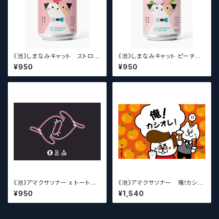
《池》しまなみキャット ストロベ
《池》しまなみキャット ピーチア
リーアイスクリーム 【クラフトビ
イスクリーム 【クラフトビールシ
¥950
¥950
ールシザーズ】
ザーズ】
《池》アマクサソナー x トートピ
《池》アマクサソナー 俺!カシオ
ア x ウィッチクラフト 移転フォビ
レ! / Amakusa sonar beer
¥950
¥1,540
ア / Amakusa sonar x Toto
【クラフトビールシザーズ】
pia ×WITCH CRAFT Itenph
obia【クラフトビールシザーズ】