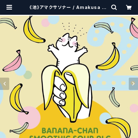
《池》アマクサソナー / Amakusa so
nar beer BANANA-CHAN【クラ
フトビールシザーズ】 | craftbeers
cissors