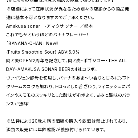
【※こちらの商品は池尻大橋店のみ取り扱っております】
※店舗によって在庫状況が異なるため別々の店舗からの商品発
送は基本不可となりますのでご了承ください。
Amakusa sonar -アマクサ ソナー ／熊本
これでもかというほどのバナナフレーバー！
「BANANA-CHAN」 New!!
(Fruits Smoothie Sour) ABV:5.0%
肉と麦OPEN２周年を記念して、肉と麦・ポゴジロー・THE ALL
DAY・AMAKUSA SONAR BEERの4社コラボ。
ヴァイツェン酵母を使用し、バナナのあま～い香りと甘みにソフト
クリームのコクも加わり、トロっとした舌ざわり。フィニッシュにパ
インやスモモのスッキリとした酸味が心地よく、甘みと酸味のバラ
ンスが抜群！
※法律により20歳未満の酒類の購入や飲酒は禁止されており、
酒類の販売には年齢確認が義務付けられています。