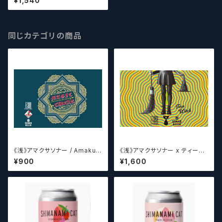
¥1,540
N【クラフトビールシザーズ】
同じカテゴリの商品
《浅》アマクサソナー / Amakus
《浅》アマクサソナー x ティーン
a sonar MAGIC CIRCLE 【ク
エイジ x ウィッチクラフト / Am
¥900
¥1,600
ラフトビールシザーズ】
akusa sonar x Teenage Br
ewing ×WITCH CRAFT Tee
n Witch 【クラフトビールシザー
ズ】