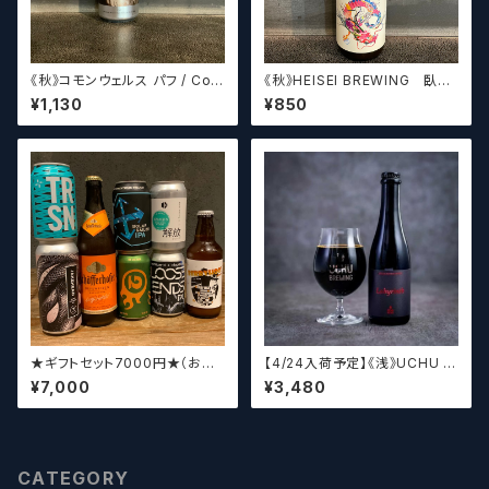
《秋》コモンウェルス パフ / Com
《秋》HEISEI BREWING 臥龍
monwealth Puff 【クラフトビ
長生(がりゅうちょうせい)アメリ
¥1,130
¥850
ールシザーズ】
カンペールエール【クラフトビー
ル】
★ギフトセット7000円★（お好
【4/24入荷予定】《浅》UCHU B
みに合わせて5～8本チョイスさ
REWING LabyrinthN【クラフト
¥7,000
¥3,480
せていただきます）【クラフトビー
ビール】
ル】
CATEGORY