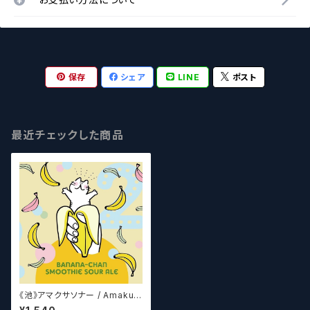
保存
シェア
LINE
ポスト
最近チェックした商品
《池》アマクサソナー / Amakus
a sonar beer BANANA-CHA