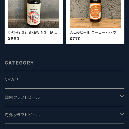
《秋》HEISEI BREWING 臥龍
大山Gビール コーヒー・デ・ヴァ
長生(がりゅうちょうせい)アメリ
イス【クラフトビール】
¥850
¥770
カンペールエール【クラフトビー
ル】
CATEGORY
NEW！！
国内クラフトビール
UCHU BREWING -うちゅうブルーイング
海外クラフトビール