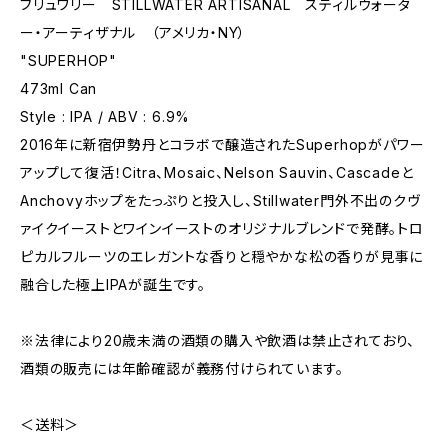
ブリュワリー STILLWATER ARTISANAL スティルウォータ
ー・アーティザナル （アメリカ・NY）
"SUPERHOP"
473ml Can
Style : IPA / ABV : 6.9%
2016年に新宿伊勢丹とコラボで醸造されたSuperhopがパワー
アップして復活！Citra、Mosaic、Nelson Sauvin、Cascadeと
Anchovyホップをたっぷりと投入し、Stillwater門外不出のクヴ
ァイクイーストとワインイーストのオリジナルブレンドで発酵。トロ
ピカルフルーツのエレガントな香りと穏やかな松の香りが見事に
融合した極上IPAが誕生です。
※法律により20歳未満の酒類の購入や飲酒は禁止されており、
酒類の販売には年齢確認が義務付けられています。
＜送料＞