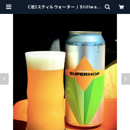
《池》スティルウォーター / Stillwate
r SUPERHOP | craftbeersciss
ors