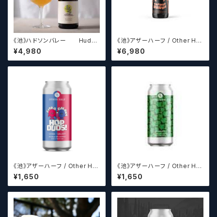
《池》ハドソンバレー Hudso
《池》アザーハーフ / Other Hal
n Valley Blossom
f Brewing Triple Drupe【ク
¥4,980
¥6,980
ラフトビールシザーズ】
《池》アザーハーフ / Other Hal
《池》アザーハーフ / Other Hal
f Brewing Hop Duos! - Citr
f Brewing Dank Ivy【クラフト
¥1,650
¥1,650
a + Galaxy 【クラフトビールシ
ビールシザーズ】
ザーズ】