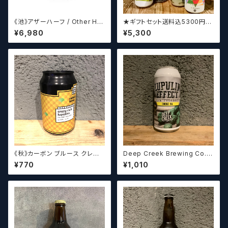
《池》アザーハーフ / Other Hal
★ギフトセット送料込5300円★
f Brewing Triple Drupe【ク
（お好みに合わせて4～5本チョ
¥6,980
¥5,300
ラフトビールシザーズ】
イスさせていただきます）【クラフ
トビール】
《秋》カーボン ブルース クレイ
Deep Creek Brewing Co. L
ジーリッチルプリンズ Carbo
upulin Effect ディープクリ
¥770
¥1,010
n Brews Crazy rich Lupulin
ーク ルプリン エフェクト
s【クラフトビール】