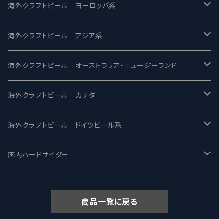
バテレ -VERTERE
Modern Times モダンタイムズ
海外クラフトビール ヨーロッパ系
2nd Story Ale Works -セカンドストーリー
Maui マウイ
UnBarred -アンバード
海外クラフトビール アジア系
ビアへるん - Beer Hearn
Toppling Goliath トップリンゴライアス
SAIREN /サイレン
gweilo-鬼佬 グウァイロ
海外クラフトビール オーストラリア・ニュージーランド
忽布古丹醸造 - HOP KOTAN
Fair State フェアステイト
ワイルドチャイルド - Wilde Child
Heart Of Darkness - ハートオブダークネス
ROCKY RIDGE - ロッキーリッジ
海外クラフトビール カナダ
ワイマーケットブルーイング Y.Market Brewing
Lagunitas ラグニタス
BrewDog Brewery - ブリュードッグ
Carbon brews -カーボン
BODRIGGY BREWING ボッドリッジー
Jackie O's ジャッキーオーズ
海外クラフトビール ドイツビール系
志賀高原ビール - SIGAKOGEN
FirestoneWalker ファイアストーン
The Flying Inn / ザ フライイング イン
TAIHU - タイフー
CO-CONSPIRATORS コ・コンスピレーターズ
Westbrook ウェストブルック
Karmeliten カーメリテン
国内ハードサイダー
OUTSIDER - アウトサイダーブルーイング
Stone ストーン
To Øl / トゥ・オール
SUNMAI - サンマイ
アーバノートブリューイング Urbanaut
HOWE SOUND ハウサウンド
Schöfferhofer シェッファーホッファー
サノバスミス / Son of the Smith
商品一覧に戻る
箕面ビール - MINOH BEER
Mikkeller ミッケラー
Lambiek Fabriek - ファブリーク
Behemoth - ベヒーモス
Deep Creek Brewing Co.
Strathcona ストラスコナ
Früh フリュー