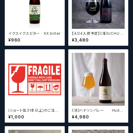
イクスイクスビター XX bitter
【4/24入荷予定】《浅》UCHU B
REWING LabyrinthN【クラフト
¥960
¥3,480
ビール】
(ショート缶31本以上)のご注文
《池》ハドソンバレー Hudso
の場合いこちらをご購入くださ
n Valley Blossom
¥1,000
¥4,980
い。 【クラフトビール】