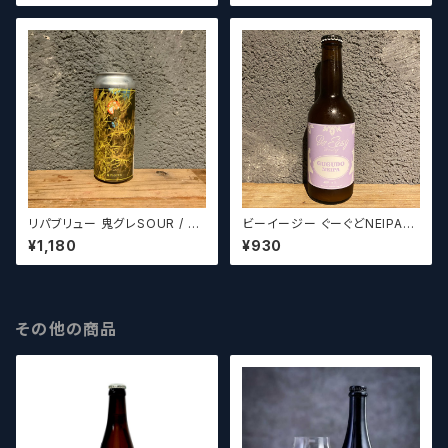
リパブリュー 鬼グレSOUR / Re
ビーイージー ぐーぐどNEIPA
PuBrew Oni Gure Sour 【ク
Be Easy Gu-gudo NEIPA【ク
¥1,180
¥930
ラフトビールシザーズ】
ラフトビール】
その他の商品