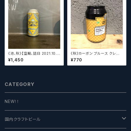
《池、秋》【空輸、詰日 2021.10.2
《秋》カーボン ブルース クレイ
6】ディフィニティブ エルスウェア
ジーリッチルプリンズ Carbo
¥1,450
¥770
/ Definitive Elsewhere
n Brews Crazy rich Lupulin
s【クラフトビール】
CATEGORY
NEW！！
国内クラフトビール