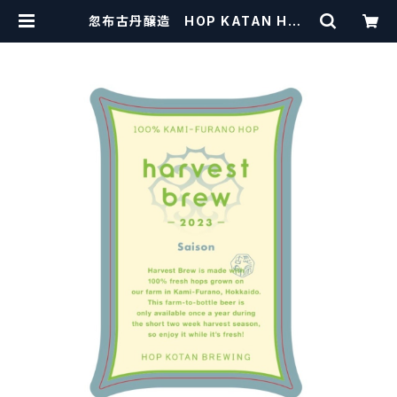
忽布古丹醸造 HOP KATAN HAR
VEST BREW 2023 Saison【クラ
フトビール】 | craftbeerscisso
rs