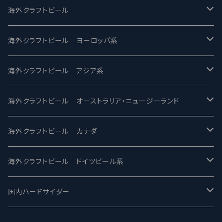
UCHU BREWING -うちゅうブルーイング
海外クラフトビール
バテレ -VERTERE
Modern Times モダンタイムズ
海外クラフトビール ヨーロッパ系
2nd Story Ale Works -セカンドストーリー
Maui マウイ
UnBarred -アンバード
海外クラフトビール アジア系
ビアへるん - Beer Hearn
Toppling Goliath トップリンゴライアス
SAIREN /サイレン
gweilo-鬼佬 グウァイロ
海外クラフトビール オーストラリア・ニュージーランド
忽布古丹醸造 - HOP KOTAN
Fair State フェアステイト
ワイルドチャイルド - Wilde Child
Heart Of Darkness - ハートオブダークネス
ROCKY RIDGE - ロッキーリッジ
海外クラフトビール カナダ
ワイマーケットブルーイング Y.Market Brewing
Lagunitas ラグニタス
BrewDog Brewery - ブリュードッグ
Carbon brews -カーボン
BODRIGGY BREWING ボッドリッジー
Jackie O's ジャッキーオーズ
海外クラフトビール ドイツビール系
志賀高原ビール - SIGAKOGEN
FirestoneWalker ファイアストーン
The Flying Inn / ザ フライイング イン
TAIHU - タイフー
CO-CONSPIRATORS コ・コンスピレーターズ
Westbrook ウェストブルック
Karmeliten カーメリテン
国内ハードサイダー
OUTSIDER - アウトサイダーブルーイング
Stone ストーン
To Øl / トゥ・オール
SUNMAI - サンマイ
アーバノートブリューイング Urbanaut
HOWE SOUND ハウサウンド
Schöfferhofer シェッファーホッファー
サノバスミス / Son of the Smith