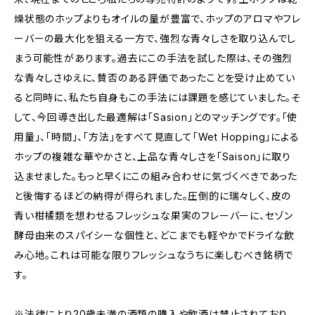
燥状態のホップよりもオイルの量が豊富で、ホップのアロマやフレ
ーバーの最大化を狙える一方で、強烈な青々しさを取り込んでし
まう可能性があります。過去にこの手法を試した際は、その強烈
な青々しさゆえに、賛否のある評価であったことを受け止めてい
ると同時に、私たち自身もこの手法には課題を感じていました。そ
して、今回導き出した最適解は「Sasion」とのマッチングです。「使
用量」、「時間」、「方法」をすべて見直して「Wet Hopping」による
ホップの複雑な華やかさと、上品な青々しさを「Saison」に取り
込ませました。もっと早くにこの組み合わせに気づくべきであった
と後悔するほどの納得が得られました。圧倒的に瑞々しく、皮の
青い柑橘類を想わせるフレッシュな果実のフレーバーに、セゾン
酵母由来のスパイシーな個性と、どこまでも軽やかでドライな飲
み心地。これは可能な限りフレッシュなうちに楽しむべき銘柄で
す。
※法律により20歳未満の酒類の購入や飲酒は禁止されており、