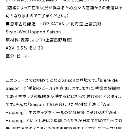
（店舗によって在庫状況が異なるため別々の店舗からの発送は不
可となりますのでご了承ください。）
■忽布古丹醸造 HOP KATAN ／北海道 上富良野
Style：Wet Hopped Saison
原材料：麦芽、ホップ（上富良野町産）
ABV：6.5% IBU：30
区分：ビール
このシリーズでは初めてとなるSaisonの登場です。「Bière de
Saison」は「季節のビール」を意味します。まさに、季節の醍醐味
である生ホップの風味を反映するには打って付けのビアスタイル
です。そんな「Saison」と組み合わせた特別な手法は「Wet
Hopping」。生のホップをビールの発酵終期に浸け込む「Wet
Hopping」という手法は２年前に私たちが日本で初めて行って以
来、現在までのところ私たちの専売特許のようです。生ホップは乾