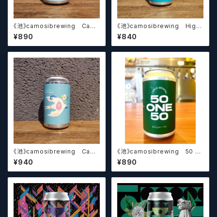
《池》camosibrewing Cam
《池》camosibrewing High
osi Farmhouse Ale
Diving
¥890
¥840
《池》camosibrewing Cam
《池》camosibrewing 50 O
osi Farmhouse Ale
NE 50
¥940
¥890