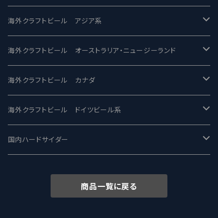
2nd Story Ale Works -セカンドストーリー
Maui マウイ
UnBarred -アンバード
海外クラフトビール アジア系
ビアへるん - Beer Hearn
Toppling Goliath トップリンゴライアス
SAIREN /サイレン
gweilo-鬼佬 グウァイロ
海外クラフトビール オーストラリア・ニュージーランド
忽布古丹醸造 - HOP KOTAN
Fair State フェアステイト
ワイルドチャイルド - Wilde Child
Heart Of Darkness - ハートオブダークネス
ROCKY RIDGE - ロッキーリッジ
海外クラフトビール カナダ
ワイマーケットブルーイング Y.Market Brewing
Lagunitas ラグニタス
BrewDog Brewery - ブリュードッグ
Carbon brews -カーボン
BODRIGGY BREWING ボッドリッジー
Jackie O's ジャッキーオーズ
海外クラフトビール ドイツビール系
志賀高原ビール - SIGAKOGEN
FirestoneWalker ファイアストーン
The Flying Inn / ザ フライイング イン
TAIHU - タイフー
CO-CONSPIRATORS コ・コンスピレーターズ
Westbrook ウェストブルック
Karmeliten カーメリテン
国内ハードサイダー
OUTSIDER - アウトサイダーブルーイング
Stone ストーン
To Øl / トゥ・オール
SUNMAI - サンマイ
アーバノートブリューイング Urbanaut
HOWE SOUND ハウサウンド
Schöfferhofer シェッファーホッファー
サノバスミス / Son of the Smith
商品一覧に戻る
箕面ビール - MINOH BEER
Mikkeller ミッケラー
Lambiek Fabriek - ファブリーク
Behemoth - ベヒーモス
Deep Creek Brewing Co.
Strathcona ストラスコナ
Früh フリュー