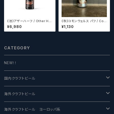
《池》アザーハーフ / Other Hal
《秋》コモンウェルス パフ / Com
f Brewing Triple Drupe【ク
monwealth Puff 【クラフトビ
¥6,980
¥1,130
ラフトビールシザーズ】
ールシザーズ】
CATEGORY
NEW！！
国内クラフトビール
UCHU BREWING -うちゅうブルーイング
海外クラフトビール
バテレ -VERTERE
Modern Times モダンタイムズ
海外クラフトビール ヨーロッパ系