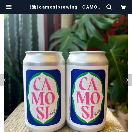
《池》camosibrewing CAMOSI
HAZY | craftbeerscissors