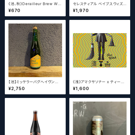
《池、秋》Derailleur Brew Wor
セレスティアル ベイブスウィズ
ks ANONYMOUS BREWH
ザパワー / Celestial Beerwo
¥670
¥1,970
OLIC FOUNDATION ディ
rks Babes With the Power
レイラブリューワークス
【池】ミッケラーバグヘイヴン
《浅》アマクサソナー x ティーン
ルードペッシュ Mikkeller Bag
エイジ x ウィッチクラフト / Am
¥2,750
¥1,600
haven Ruud Peesch
akusa sonar x Teenage Br
ewing ×WITCH CRAFT Tee
n Witch 【クラフトビールシザー
ズ】