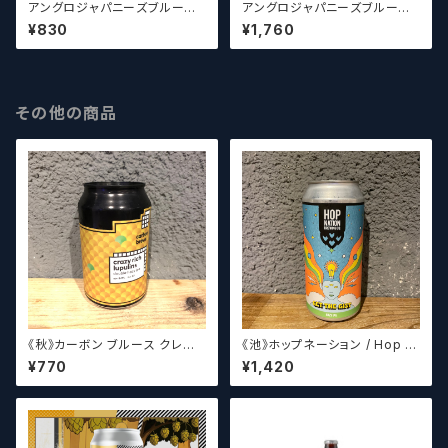
アングロジャパニーズブルーイ
アングロジャパニーズブルーイ
ングカンパニー AJB Sharp
ングカンパニー AJB Foeder
¥830
¥1,760
Shooter Session IPA【クラフ
Sour【クラフトビール】
トビール】
その他の商品
《秋》カーボン ブルース クレイ
《池》ホップネーション / Hop N
ジーリッチルプリンズ Carbo
ation Get The Gist
¥770
¥1,420
n Brews Crazy rich Lupulin
s【クラフトビール】