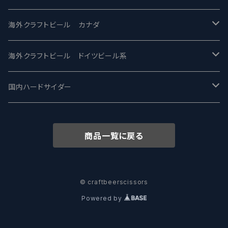
忽布古丹醸造 - HOP KOTAN
Fair State フェアステイト
ワイルドチャイルド - Wilde Child
Heart Of Darkness - ハートオブダークネス
ROCKY RIDGE - ロッキーリッジ
海外クラフトビール カナダ
ワイマーケットブルーイング Y.Market Brewing
Lagunitas ラグニタス
BrewDog Brewery - ブリュードッグ
Carbon brews -カーボン
BODRIGGY BREWING ボッドリッジー
Jackie O's ジャッキーオーズ
海外クラフトビール ドイツビール系
志賀高原ビール - SIGAKOGEN
FirestoneWalker ファイアストーン
The Flying Inn / ザ フライイング イン
TAIHU - タイフー
CO-CONSPIRATORS コ・コンスピレーターズ
Westbrook ウェストブルック
Karmeliten カーメリテン
国内ハードサイダー
OUTSIDER - アウトサイダーブルーイング
Stone ストーン
To Øl / トゥ・オール
SUNMAI - サンマイ
アーバノートブリューイング Urbanaut
HOWE SOUND ハウサウンド
Schöfferhofer シェッファーホッファー
サノバスミス / Son of the Smith
商品一覧に戻る
箕面ビール - MINOH BEER
Mikkeller ミッケラー
Lambiek Fabriek - ファブリーク
Behemoth - ベヒーモス
Deep Creek Brewing Co.
Strathcona ストラスコナ
Früh フリュー
サンクトガーレン - Sankt Gallen
Hop Nation ホップネーション
Marble / マーブル
8 Wired エイトワイアード
ODIN BREWING オディン
Plank プランク
© craftbeerscissors
Powered by
ウェストコーストブルーイング -WCB
Brewski ブリュースキー
Buxton - バクストン
Isthmus イスムス
Electric Bicycle エレクトリックバイシクル
Tucher トゥーハー