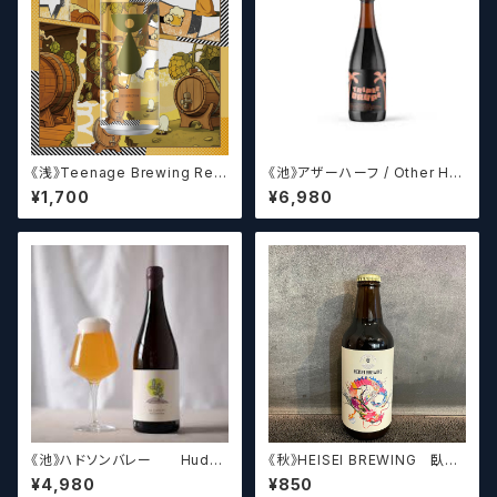
《浅》Teenage Brewing Res
《池》アザーハーフ / Other Hal
urrection // レザレクション【ク
f Brewing Triple Drupe【ク
¥1,700
¥6,980
ラフトビール】
ラフトビールシザーズ】
《池》ハドソンバレー Hudso
《秋》HEISEI BREWING 臥龍
n Valley Blossom
長生(がりゅうちょうせい)アメリ
¥4,980
¥850
カンペールエール【クラフトビー