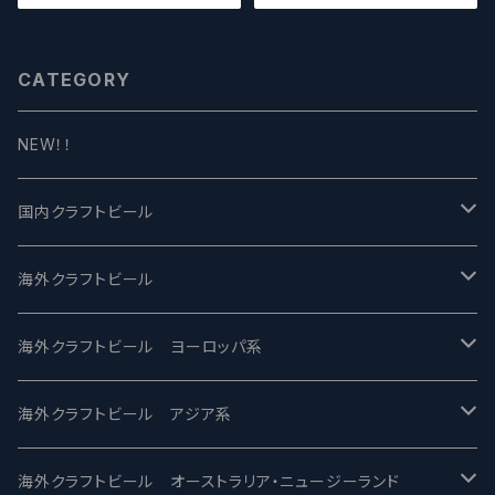
ル】
CATEGORY
NEW！！
国内クラフトビール
UCHU BREWING -うちゅうブルーイング
海外クラフトビール
バテレ -VERTERE
Modern Times モダンタイムズ
海外クラフトビール ヨーロッパ系
2nd Story Ale Works -セカンドストーリー
Maui マウイ
UnBarred -アンバード
海外クラフトビール アジア系
ビアへるん - Beer Hearn
Toppling Goliath トップリンゴライアス
SAIREN /サイレン
gweilo-鬼佬 グウァイロ
海外クラフトビール オーストラリア・ニュージーランド