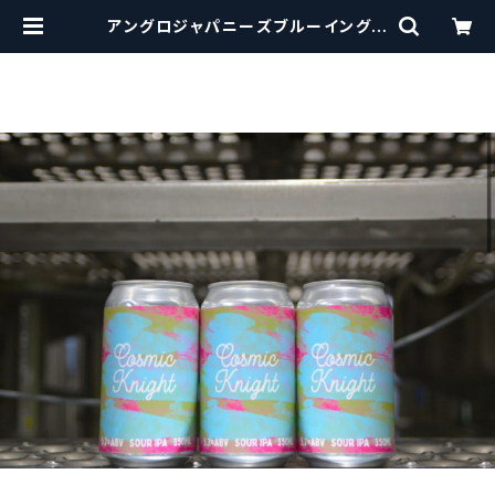
アングロジャパニーズブルーイングカ
ンパニー AJB Cosmic Knight
【クラフトビール】 | craftbeersc
issors