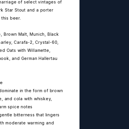
marriage of select vintages of
k Star Stout and a porter
 this beer.
, Brown Malt, Munich, Black
Barley, Carafa-2, Crystal-60,
ed Oats with Willamette,
ook, and German Hallertau
ue
dominate in the form of brown
e, and cola with whiskey,
arm spice notes
entle bitterness that lingers
with moderate warming and