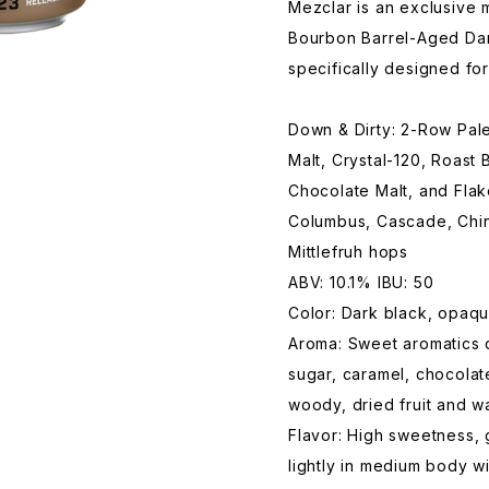
Mezclar is an exclusive 
Bourbon Barrel-Aged Dar
specifically designed for
Down & Dirty: 2-Row Pale
Malt, Crystal-120, Roast 
Chocolate Malt, and Flak
Columbus, Cascade, Chin
Mittlefruh hops
ABV: 10.1% IBU: 50
Color: Dark black, opaq
Aroma: Sweet aromatics 
sugar, caramel, chocolat
woody, dried fruit and w
Flavor: High sweetness, g
lightly in medium body 