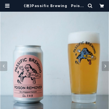
《池》Passific Brewing Poison
Remover パシフィック ポイズンリ
ムーバー 【クラフトビール】 | craft
beerscissors