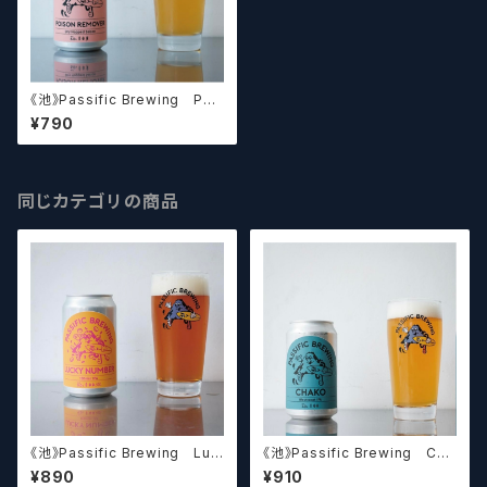
《池》Passific Brewing Poi
son Remover パシフィック
¥790
ポイズンリムーバー 【クラフト
ビール】
同じカテゴリの商品
《池》Passific Brewing Luc
《池》Passific Brewing Cha
ky Number #100 パシフィッ
ko パシフィック チャコ 【ク
¥890
¥910
ク ラッキーナンバー #100
ラフトビール】