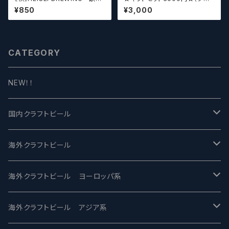
長生(がりゅうちょうせい)アメリ
スセット）【クラフトビール】
¥850
¥3,000
カンペールエール【クラフトビー
ル】
CATEGORY
NEW！！
国内クラフトビール
UCHU BREWING -うちゅうブルーイング
海外クラフトビール
バテレ -VERTERE
Modern Times モダンタイムズ
海外クラフトビール ヨーロッパ系
2nd Story Ale Works -セカンドストーリー
Maui マウイ
UnBarred -アンバード
海外クラフトビール アジア系