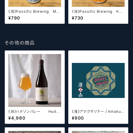
《池》Passific Brewing Met
《池》Passific Brewing Kaj
al Work パシフィック メタルワ
yu パシフィック カジュ 【ク
¥790
¥730
ーク 【クラフトビール】
ラフトビール】
その他の商品
《池》ハドソンバレー Hudso
《浅》アマクサソナー / Amakus
n Valley Blossom
a sonar MAGIC CIRCLE 【ク
¥4,980
¥900
ラフトビールシザーズ】