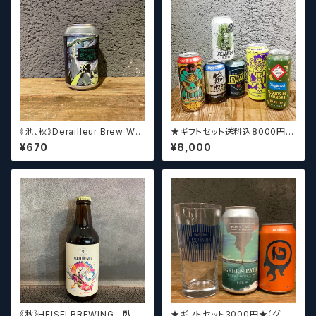
《池、秋》Derailleur Brew Wor
★ギフトセット送料込8000円★
ks ANONYMOUS BREWH
（お好みに合わせて高価なビー
¥670
¥8,000
OLIC FOUNDATION ディ
ルも含めて5～6本チョイスさせ
レイラブリューワークス
ていただきます）【クラフトビー
ル】
《秋》HEISEI BREWING 臥龍
★ギフトセット3000円★（グラ