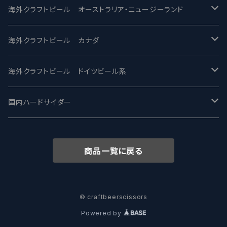
ビアへるん - Beer Hearn
Toppling Goliath トップリンゴライアス
SAIREN /サイレン
gweilo-鬼佬 グウァイロ
海外クラフトビール オーストラリア・ニュージーランド
忽布古丹醸造 - HOP KOTAN
Fair State フェアステイト
ワイルドチャイルド - Wilde Child
Heart Of Darkness - ハートオブダークネス
ROCKY RIDGE - ロッキーリッジ
海外クラフトビール カナダ
ワイマーケットブルーイング Y.Market Brewing
Lagunitas ラグニタス
BrewDog Brewery - ブリュードッグ
Carbon brews -カーボン
BODRIGGY BREWING ボッドリッジー
Jackie O's ジャッキーオーズ
海外クラフトビール ドイツビール系
志賀高原ビール - SIGAKOGEN
FirestoneWalker ファイアストーン
The Flying Inn / ザ フライイング イン
TAIHU - タイフー
CO-CONSPIRATORS コ・コンスピレーターズ
Westbrook ウェストブルック
Karmeliten カーメリテン
国内ハードサイダー
OUTSIDER - アウトサイダーブルーイング
Stone ストーン
To Øl / トゥ・オール
SUNMAI - サンマイ
アーバノートブリューイング Urbanaut
HOWE SOUND ハウサウンド
Schöfferhofer シェッファーホッファー
サノバスミス / Son of the Smith
商品一覧に戻る
箕面ビール - MINOH BEER
Mikkeller ミッケラー
Lambiek Fabriek - ファブリーク
Behemoth - ベヒーモス
Deep Creek Brewing Co.
Strathcona ストラスコナ
Früh フリュー
サンクトガーレン - Sankt Gallen
Hop Nation ホップネーション
Marble / マーブル
8 Wired エイトワイアード
ODIN BREWING オディン
Plank プランク
© craftbeerscissors
Powered by
ウェストコーストブルーイング -WCB
Brewski ブリュースキー
Buxton - バクストン
Isthmus イスムス
Electric Bicycle エレクトリックバイシクル
Tucher トゥーハー