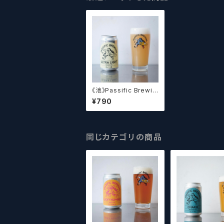
《池》Passific Brewin
g Ultra Light パシフ
¥790
ィック ウルトラライ
ト 【クラフトビール】
同じカテゴリの商品