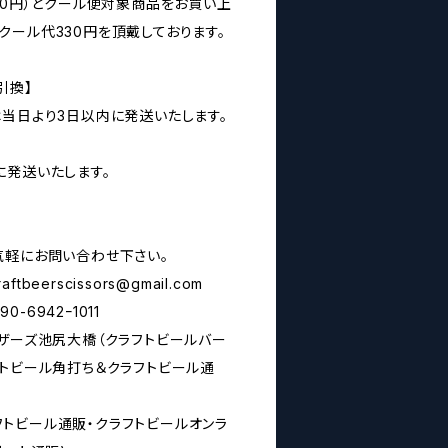
00円）とクール便対象商品をお買い上
クール代330円を頂戴しております。
引換】
は当日より3日以内に発送いたします。
に発送いたします。
気軽にお問い合わせ下さい。
raftbeerscissors@gmail.com
6942ｰ1011
シザーズ池尻大橋（クラフトビールバー
フトビール角打ち＆クラフトビール通
rs(クラフトビール通販・クラフトビールオンラ