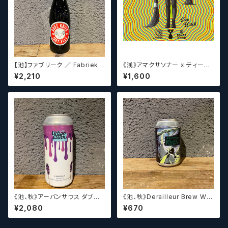
【池】ファブリーク ／ Fabriek
《浅》アマクサソナー x ティーン
Oude Kriek Jart - Elle 37
エイジ x ウィッチクラフト / Am
¥2,210
¥1,600
5ml
akusa sonar x Teenage Br
ewing ×WITCH CRAFT Tee
n Witch 【クラフトビールシザー
ズ】
《池、秋》アーバンサウス ダブル
《池、秋》Derailleur Brew Wor
スピルド ロックザボート / Urba
ks ANONYMOUS BREWH
¥2,080
¥670
n South HTX Double Spille
OLIC FOUNDATION ディ
d: Rock the Boat【クラフトビ
レイラブリューワークス
ール】