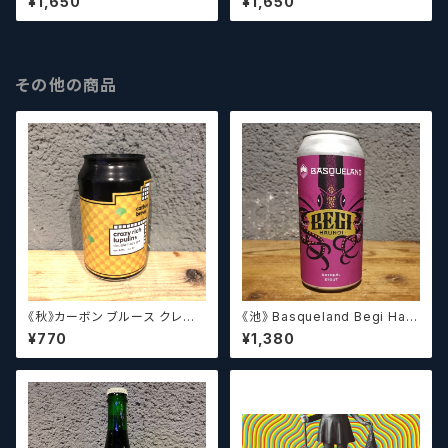
¥1,650
¥1,650
ルシザーズ】
m 【クラフトビールシザーズ】
その他の商品
《秋》カーボン ブルース クレイ
《池》 Basqueland Begi Hau
ジーリッチルプリンズ Carbo
ndi ベヒ アウンディ
¥770
¥1,380
n Brews Crazy rich Lupulin
s【クラフトビール】