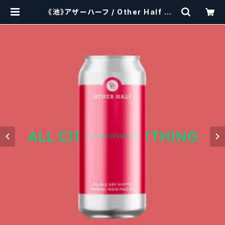
《池》アザーハーフ / Other Half DD
H All Citra Everything【クラフト
ビールシザーズ】 | craftbeerscis
sors