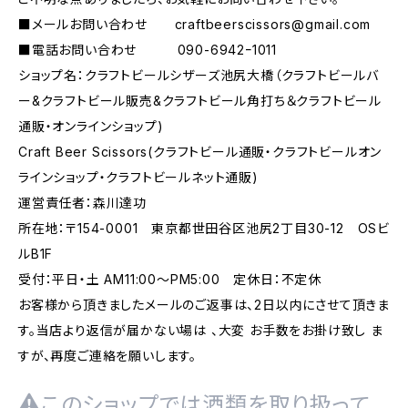
■メールお問い合わせ
craftbeerscissors@gmail.com
■電話お問い合わせ 090-6942ｰ1011
ショップ名：クラフトビールシザーズ池尻大橋（クラフトビールバ
ー&クラフトビール販売&クラフトビール角打ち＆クラフトビール
通販・オンラインショップ)
Craft Beer Scissors(クラフトビール通販・クラフトビールオン
ラインショップ・クラフトビールネット通販)
運営責任者：森川達功
所在地：〒154-0001 東京都世田谷区池尻2丁目30-12 OSビ
ルB1F
受付：平日・土 AM11:00～PM5:00 定休日：不定休
お客様から頂きましたメールのご返事は、2日以内にさせて頂きま
す。当店より返信が届かない場は 、大変 お手数をお掛け致し ま
すが、再度ご連絡を願いします。
このショップでは酒類を取り扱って