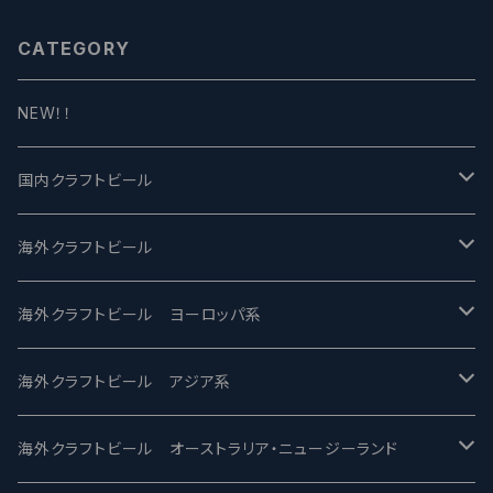
CATEGORY
NEW！！
国内クラフトビール
UCHU BREWING -うちゅうブルーイング
海外クラフトビール
バテレ -VERTERE
Modern Times モダンタイムズ
海外クラフトビール ヨーロッパ系
2nd Story Ale Works -セカンドストーリー
Maui マウイ
UnBarred -アンバード
海外クラフトビール アジア系
ビアへるん - Beer Hearn
Toppling Goliath トップリンゴライアス
SAIREN /サイレン
gweilo-鬼佬 グウァイロ
海外クラフトビール オーストラリア・ニュージーランド