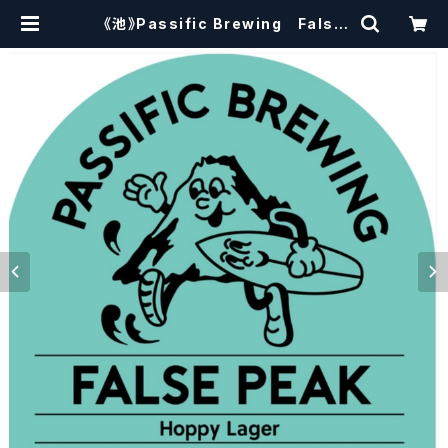
《池》Passific Brewing False
Peak パシフィック ファルスピー
ク 【クラフトビール】 | craftbeer
scissors