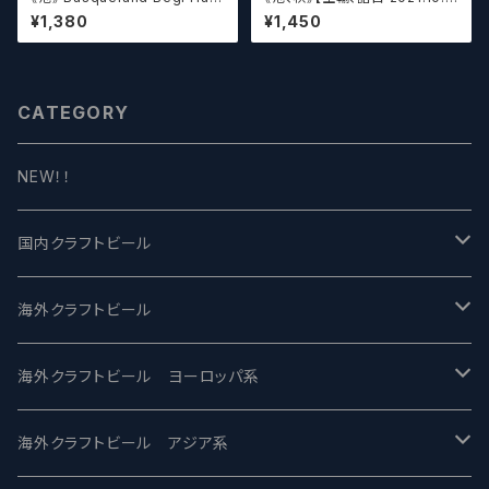
ndi ベヒ アウンディ
6】ディフィニティブ エルスウェア
¥1,380
¥1,450
/ Definitive Elsewhere
CATEGORY
NEW！！
国内クラフトビール
UCHU BREWING -うちゅうブルーイング
海外クラフトビール
バテレ -VERTERE
Modern Times モダンタイムズ
海外クラフトビール ヨーロッパ系
2nd Story Ale Works -セカンドストーリー
Maui マウイ
UnBarred -アンバード
海外クラフトビール アジア系