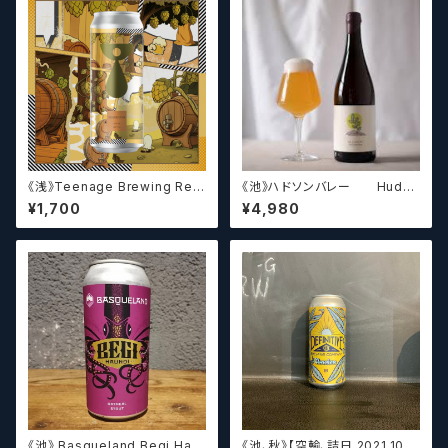
《浅》Teenage Brewing Res
《池》ハドソンバレー Hudso
urrection // レザレクション【ク
n Valley Blossom
¥1,700
¥4,980
ラフトビール】
《池》 Basqueland Begi Hau
《池、秋》【空輸、詰日 2021.10.2