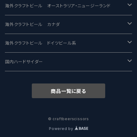
ビアへるん - Beer Hearn
Toppling Goliath トップリンゴライアス
SAIREN /サイレン
gweilo-鬼佬 グウァイロ
海外クラフトビール オーストラリア・ニュージーランド
忽布古丹醸造 - HOP KOTAN
Fair State フェアステイト
ワイルドチャイルド - Wilde Child
Heart Of Darkness - ハートオブダークネス
ROCKY RIDGE - ロッキーリッジ
海外クラフトビール カナダ
ワイマーケットブルーイング Y.Market Brewing
Lagunitas ラグニタス
BrewDog Brewery - ブリュードッグ
Carbon brews -カーボン
BODRIGGY BREWING ボッドリッジー
Jackie O's ジャッキーオーズ
海外クラフトビール ドイツビール系
志賀高原ビール - SIGAKOGEN
FirestoneWalker ファイアストーン
The Flying Inn / ザ フライイング イン
TAIHU - タイフー
CO-CONSPIRATORS コ・コンスピレーターズ
Westbrook ウェストブルック
Karmeliten カーメリテン
国内ハードサイダー
OUTSIDER - アウトサイダーブルーイング
Stone ストーン
To Øl / トゥ・オール
SUNMAI - サンマイ
アーバノートブリューイング Urbanaut
HOWE SOUND ハウサウンド
Schöfferhofer シェッファーホッファー
サノバスミス / Son of the Smith
商品一覧に戻る
箕面ビール - MINOH BEER
Mikkeller ミッケラー
Lambiek Fabriek - ファブリーク
Behemoth - ベヒーモス
Deep Creek Brewing Co.
Strathcona ストラスコナ
Früh フリュー
サンクトガーレン - Sankt Gallen
Hop Nation ホップネーション
Marble / マーブル
8 Wired エイトワイアード
ODIN BREWING オディン
Plank プランク
© craftbeerscissors
Powered by
ウェストコーストブルーイング -WCB
Brewski ブリュースキー
Buxton - バクストン
Isthmus イスムス
Electric Bicycle エレクトリックバイシクル
Tucher トゥーハー