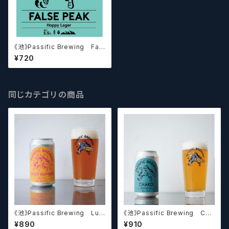
《池》Passific Brewing Fals
e Peak パシフィック ファル
¥720
スピーク 【クラフトビール】
同じカテゴリの商品
《池》Passific Brewing Luc
《池》Passific Brewing Cha
ky Number #100 パシフィッ
ko パシフィック チャコ 【ク
¥890
¥910
ク ラッキーナンバー #100
ラフトビール】