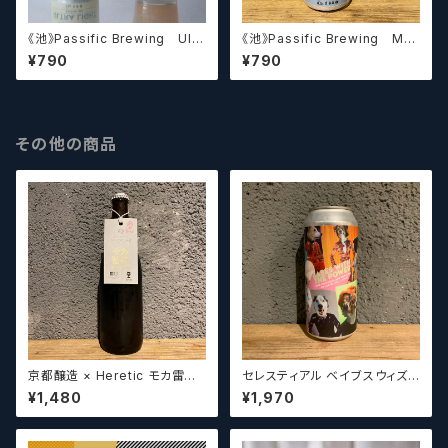
《池》Passific Brewing Ultr
《池》Passific Brewing Met
a Light パシフィック ウルトラ
al Work パシフィック メタルワ
¥790
¥790
ライト 【クラフトビール】
ーク 【クラフトビール】
その他の商品
京都醸造 × Heretic モカ雷神 /
セレスティアル ベイブスウィズ
Kyoto × Heretic MOCHA T
ザパワー / Celestial Beerwo
¥1,480
¥1,970
HUNDER【クラフトビールシザ
rks Babes With the Power
ーズ】