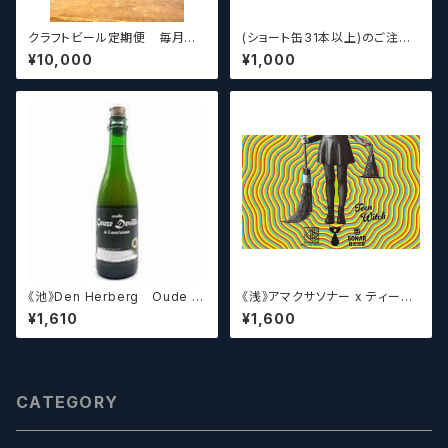
クラフトビール定期便 毎月厳
(ショート缶31本以上)のご注文
選したクラフトビールをお届けし
の場合いこちらをご購入くださ
¥10,000
¥1,000
ます。（10本～12本）
い。 【クラフトビール】
《池》Den Herberg Oude G
《浅》アマクサソナー x ティーン
euze Deville a L'acienne
エイジ x ウィッチクラフト / Am
¥1,610
¥1,600
デンヘルベルグ
akusa sonar x Teenage Br
ewing ×WITCH CRAFT Tee
n Witch 【クラフトビールシザー
ズ】
CATEGORY