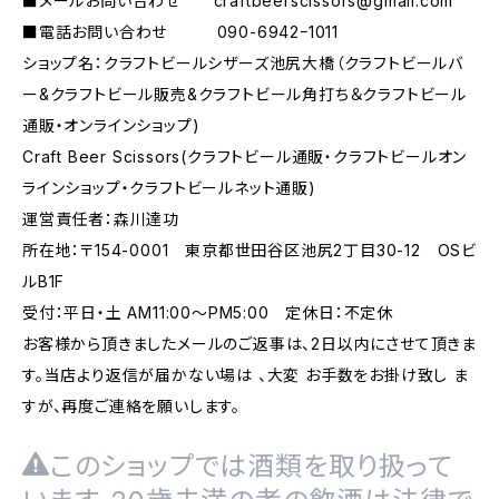
■メールお問い合わせ
craftbeerscissors@gmail.com
■電話お問い合わせ 090-6942ｰ1011
ショップ名：クラフトビールシザーズ池尻大橋（クラフトビールバ
ー&クラフトビール販売&クラフトビール角打ち＆クラフトビール
通販・オンラインショップ)
Craft Beer Scissors(クラフトビール通販・クラフトビールオン
ラインショップ・クラフトビールネット通販)
運営責任者：森川達功
所在地：〒154-0001 東京都世田谷区池尻2丁目30-12 OSビ
ルB1F
受付：平日・土 AM11:00～PM5:00 定休日：不定休
お客様から頂きましたメールのご返事は、2日以内にさせて頂きま
す。当店より返信が届かない場は 、大変 お手数をお掛け致し ま
すが、再度ご連絡を願いします。
このショップでは酒類を取り扱って