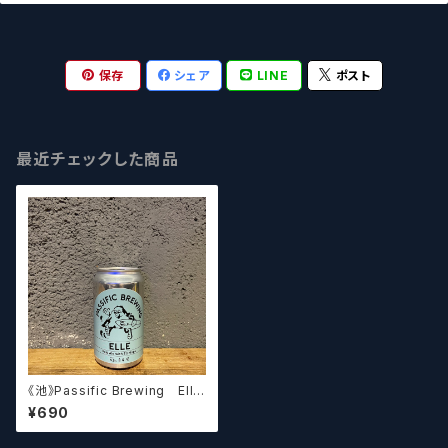
保存
シェア
LINE
ポスト
最近チェックした商品
《池》Passific Brewing Elle
パシフィック エル 【クラフ
¥690
トビール】