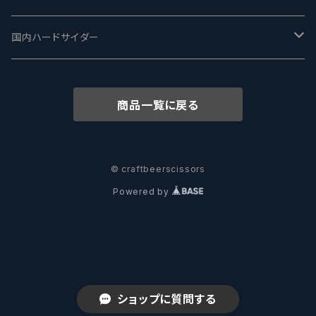
志賀高原ビール - SIGAKOGEN
FirestoneWalker ファイアストーン
The Flying Inn / ザ フライイング イン
TAIHU - タイフー
CO-CONSPIRATORS コ・コンスピレーターズ
Westbrook ウェストブルック
Karmeliten カーメリテン
国内ハードサイダー
OUTSIDER - アウトサイダーブルーイング
Stone ストーン
To Øl / トゥ・オール
SUNMAI - サンマイ
アーバノートブリューイング Urbanaut
HOWE SOUND ハウサウンド
Schöfferhofer シェッファーホッファー
サノバスミス / Son of the Smith
商品一覧に戻る
箕面ビール - MINOH BEER
Mikkeller ミッケラー
Lambiek Fabriek - ファブリーク
Behemoth - ベヒーモス
Deep Creek Brewing Co.
Strathcona ストラスコナ
Früh フリュー
サンクトガーレン - Sankt Gallen
Hop Nation ホップネーション
Marble / マーブル
8 Wired エイトワイアード
ODIN BREWING オディン
Plank プランク
© craftbeerscissors
Powered by
ウェストコーストブルーイング -WCB
Brewski ブリュースキー
Buxton - バクストン
Isthmus イスムス
Electric Bicycle エレクトリックバイシクル
Tucher トゥーハー
いわて蔵ビール - IWATEKURABEER
【LHG】Left Handed Giant レフト
Omnipollo - オムニポーロ
Parrotdog パロットドッグ
Laga Biere ラガビエール
Ganstaller ゲンスタラー
大山Gビール -Daisen G Beer
Burley -バーリーオーク
Sandford Orchards - オーチャード
Dainton デイントン
LTM レ トロワ ムスクテール
ショップに質問する