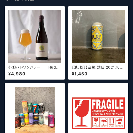
《池》ハドソンバレー Hudso
《池、秋》【空輸、詰日 2021.10.2
n Valley Blossom
6】ディフィニティブ エルスウェア
¥4,980
¥1,450
/ Definitive Elsewhere