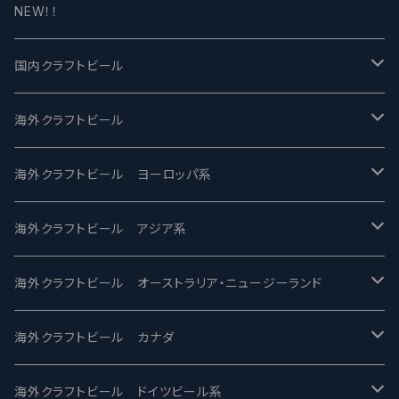
NEW！！
国内クラフトビール
UCHU BREWING -うちゅうブルーイング
海外クラフトビール
バテレ -VERTERE
Modern Times モダンタイムズ
海外クラフトビール ヨーロッパ系
2nd Story Ale Works -セカンドストーリー
Maui マウイ
UnBarred -アンバード
海外クラフトビール アジア系
ビアへるん - Beer Hearn
Toppling Goliath トップリンゴライアス
SAIREN /サイレン
gweilo-鬼佬 グウァイロ
海外クラフトビール オーストラリア・ニュージーランド
忽布古丹醸造 - HOP KOTAN
Fair State フェアステイト
ワイルドチャイルド - Wilde Child
Heart Of Darkness - ハートオブダークネス
ROCKY RIDGE - ロッキーリッジ
海外クラフトビール カナダ
ワイマーケットブルーイング Y.Market Brewing
Lagunitas ラグニタス
BrewDog Brewery - ブリュードッグ
Carbon brews -カーボン
BODRIGGY BREWING ボッドリッジー
Jackie O's ジャッキーオーズ
海外クラフトビール ドイツビール系