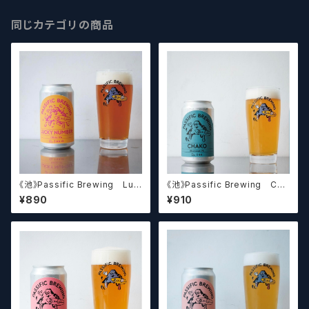
同じカテゴリの商品
《池》Passific Brewing Luc
《池》Passific Brewing Cha
ky Number #100 パシフィッ
ko パシフィック チャコ 【ク
¥890
¥910
ク ラッキーナンバー #100
ラフトビール】
【クラフトビール】