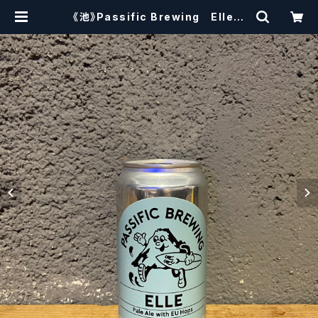
《池》Passific Brewing Elle
パシフィック エル 【クラフトビー
ル】 | craftbeerscissors