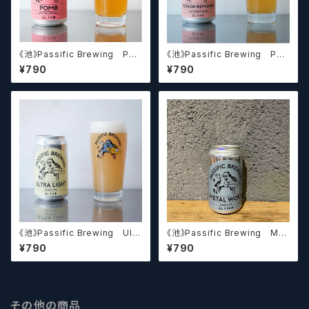
《池》Passific Brewing Po
《池》Passific Brewing Poi
mb パシフィック 【クラフトビ
son Remover パシフィック
¥790
¥790
ール】
ポイズンリムーバー 【クラフト
ビール】
《池》Passific Brewing Ultr
《池》Passific Brewing Met
a Light パシフィック ウルトラ
al Work パシフィック メタルワ
¥790
¥790
ライト 【クラフトビール】
ーク 【クラフトビール】
その他の商品