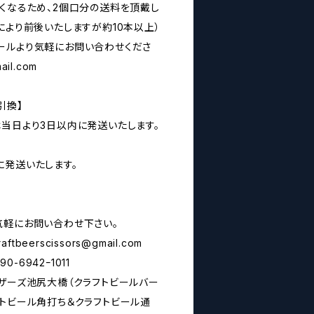
なくなるため、2個口分の送料を頂戴し
により前後いたしますが約10本以上）
ールより気軽にお問い合わせくださ
ail.com
引換】
は当日より3日以内に発送いたします。
に発送いたします。
気軽にお問い合わせ下さい。
raftbeerscissors@gmail.com
6942ｰ1011
シザーズ池尻大橋（クラフトビールバー
フトビール角打ち＆クラフトビール通