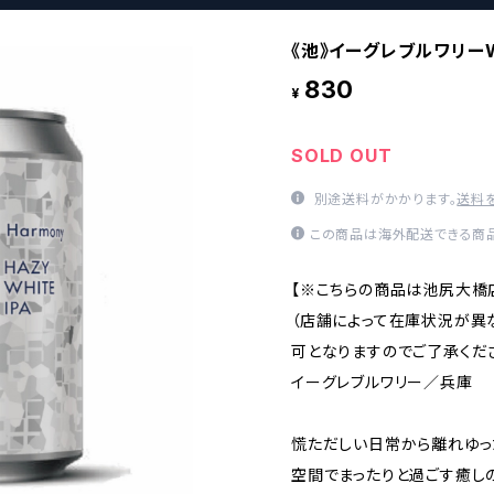
《池》イーグレブルワリーWh
830
¥
SOLD OUT
別途送料がかかります。
送料
この商品は海外配送できる商品
【※こちらの商品は池尻大橋
（店舗によって在庫状況が異
可となりますのでご了承くださ
イーグレブルワリー／兵庫
慌ただしい日常から離れゆっ
空間でまったりと過ごす癒し