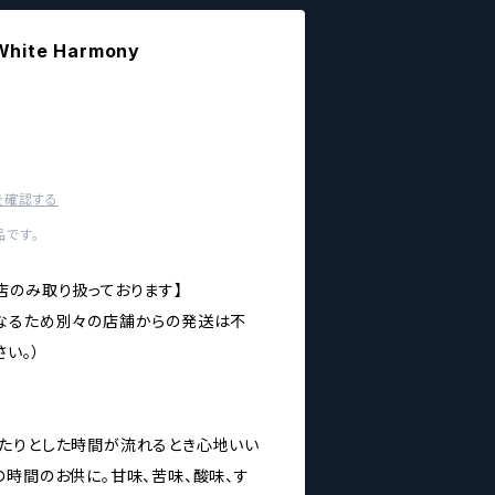
ite Harmony
を確認する
です。
店のみ取り扱っております】
なるため別々の店舗からの発送は不
い。）
たりとした時間が流れるとき心地いい
の時間のお供に。甘味、苦味、酸味、す