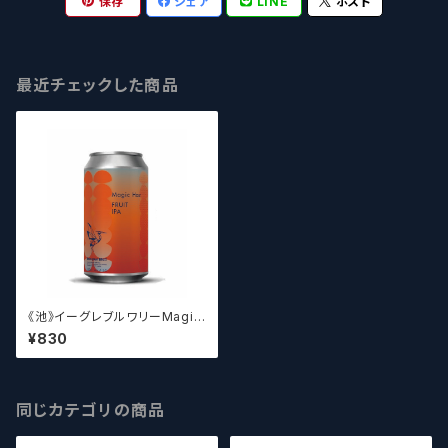
保存
シェア
LINE
ポスト
最近チェックした商品
《池》イーグレブルワリーMagic
Hour
¥830
同じカテゴリの商品