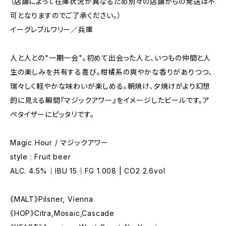
（店舗によって在庫状況が異なるため別々の店舗からの発送は不
可となりますのでご了承ください。）
イーグレブルワリー／兵庫
人と人との"一期一会"。初めて出会った人と、いつもの仲間と人
生の楽しみを共有する喜び。柑橘系の爽やかな香りがありつつ、
瑞々しく軽やかな味わいが楽しめる。朝焼け、夕焼けがより幻想
的に見える瞬間『マジックアワー』をイメージしたビールです。ア
ペタイザーにピッタリです。
Magic Hour / マジックアワー
style : Fruit beer
ALC. 4.5%｜IBU 15｜FG 1.008 | CO2 2.6vol
《MALT》Pilsner, Vienna
《HOP》Citra,Mosaic,Cascade