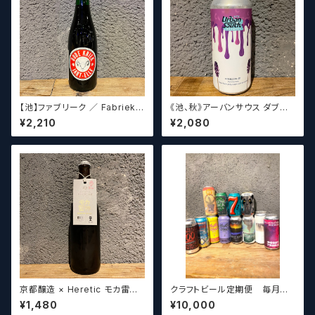
【池】ファブリーク ／ Fabriek
《池、秋》アーバンサウス ダブル
Oude Kriek Jart - Elle 37
スピルド ロックザボート / Urba
¥2,210
¥2,080
5ml
n South HTX Double Spille
d: Rock the Boat【クラフトビ
ール】
京都醸造 × Heretic モカ雷神 /
クラフトビール定期便 毎月厳
Kyoto × Heretic MOCHA T
選したクラフトビールをお届けし
¥1,480
¥10,000
HUNDER【クラフトビールシザ
ます。（10本～12本）