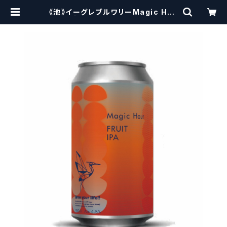
《池》イーグレブルワリーMagic Hou
r | craftbeerscissors