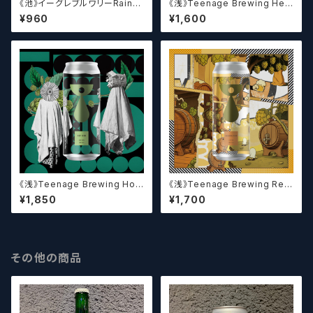
《池》イーグレブルワリーRainb
《浅》Teenage Brewing Het
ow Shot
erophonic // ヘテロフォニック
¥960
¥1,600
【クラフトビール】
《浅》Teenage Brewing Hop
《浅》Teenage Brewing Res
Icon // ホップアイコン【クラフト
urrection // レザレクション【ク
¥1,850
¥1,700
ビール】
ラフトビール】
その他の商品