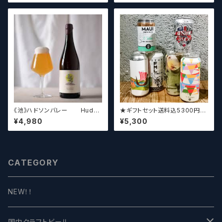
ーズ】
《池》ハドソンバレー Hudso
★ギフトセット送料込5300円★
n Valley Blossom
（お好みに合わせて4～5本チョ
¥4,980
¥5,300
イスさせていただきます）【クラフ
トビール】
CATEGORY
NEW！！
国内クラフトビール