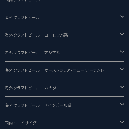
UCHU BREWING -うちゅうブルーイング
海外クラフトビール
バテレ -VERTERE
Modern Times モダンタイムズ
海外クラフトビール ヨーロッパ系
2nd Story Ale Works -セカンドストーリー
Maui マウイ
UnBarred -アンバード
海外クラフトビール アジア系
ビアへるん - Beer Hearn
Toppling Goliath トップリンゴライアス
SAIREN /サイレン
gweilo-鬼佬 グウァイロ
海外クラフトビール オーストラリア・ニュージーランド
忽布古丹醸造 - HOP KOTAN
Fair State フェアステイト
ワイルドチャイルド - Wilde Child
Heart Of Darkness - ハートオブダークネス
ROCKY RIDGE - ロッキーリッジ
海外クラフトビール カナダ
ワイマーケットブルーイング Y.Market Brewing
Lagunitas ラグニタス
BrewDog Brewery - ブリュードッグ
Carbon brews -カーボン
BODRIGGY BREWING ボッドリッジー
Jackie O's ジャッキーオーズ
海外クラフトビール ドイツビール系
志賀高原ビール - SIGAKOGEN
FirestoneWalker ファイアストーン
The Flying Inn / ザ フライイング イン
TAIHU - タイフー
CO-CONSPIRATORS コ・コンスピレーターズ
Westbrook ウェストブルック
Karmeliten カーメリテン
国内ハードサイダー