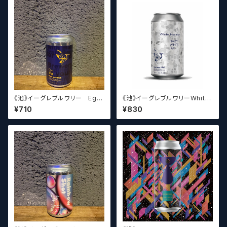
《池》イーグレブルワリー Egre
《池》イーグレブルワリーWhite
t IPA
Harmony
¥710
¥830